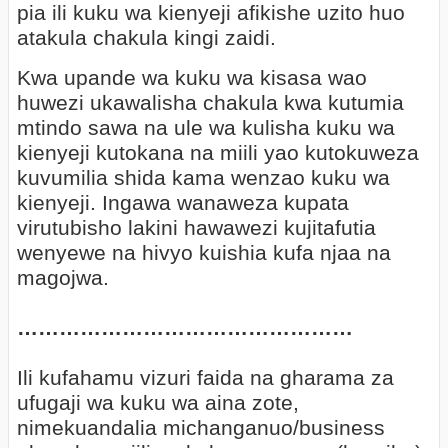
pia ili kuku wa kienyeji afikishe uzito huo
atakula chakula kingi zaidi.
Kwa upande wa kuku wa kisasa wao
huwezi ukawalisha chakula kwa kutumia
mtindo sawa na ule wa kulisha kuku wa
kienyeji kutokana na miili yao kutokuweza
kuvumilia shida kama wenzao kuku wa
kienyeji. Ingawa wanaweza kupata
virutubisho lakini hawawezi kujitafutia
wenyewe na hivyo kuishia kufa njaa na
magojwa.
…………………………………………
Ili kufahamu vizuri faida na gharama za
ufugaji wa kuku wa aina zote,
nimekuandalia michanganuo/business