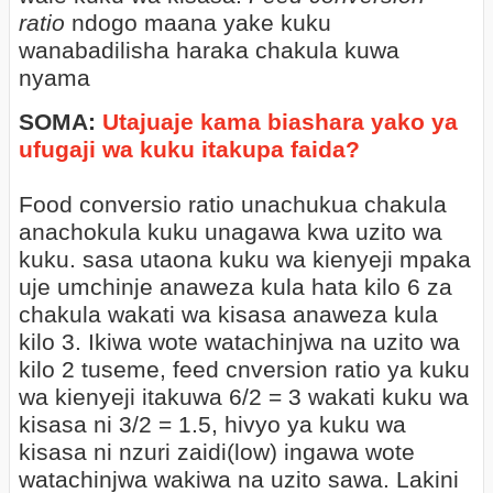
ratio
ndogo maana yake kuku
wanabadilisha haraka chakula kuwa
nyama
SOMA:
Utajuaje kama biashara yako ya
ufugaji wa kuku itakupa faida?
Food conversio ratio unachukua chakula
anachokula kuku unagawa kwa uzito wa
kuku. sasa utaona kuku wa kienyeji mpaka
uje umchinje anaweza kula hata kilo 6 za
chakula wakati wa kisasa anaweza kula
kilo 3. Ikiwa wote watachinjwa na uzito wa
kilo 2 tuseme, feed cnversion ratio ya kuku
wa kienyeji itakuwa 6/2 = 3 wakati kuku wa
kisasa ni 3/2 = 1.5, hivyo ya kuku wa
kisasa ni nzuri zaidi(low) ingawa wote
watachinjwa wakiwa na uzito sawa. Lakini