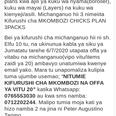
plans kwa ajili ya kuku wa nyama(boroiler),
kuku wa mayai (Layers) na kuku wa
kienyeji/asili. Michanganuo hii 3 nimeiita
Kifurushi cha
MKOMBOZI CHICKS PLAN
3PACKS
Bei ya kifurushi cha michanganuo hii ni sh.
Elfu 10 tu, na ukinunua kabla ya siku ya
Jumatatu tarehe 6/7/2020 utapata offa ya
vitabu na michanganuo(vipo vitu/items
zaidi ya 20) ambavyo unatumiwa kwenye
email yako. Mara tu unapomaliza kulipia
tuma ujumbe usemao; “
NITUMIE
KIFURUSHI CHA MKOMBOZI NA OFFA
YA VITU 20”
katika Whatsapp:
0765553030
au kwa sms namba:
0712202244
. Malipo tumia moja kati ya
hizo namba 2 na jina ni Peter Augustino
Tarimo