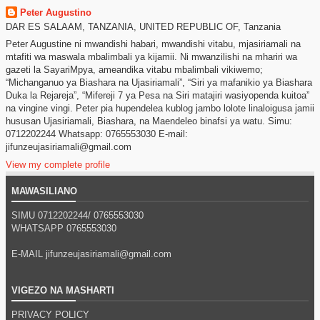
Peter Augustino
DAR ES SALAAM, TANZANIA, UNITED REPUBLIC OF, Tanzania
Peter Augustine ni mwandishi habari, mwandishi vitabu, mjasiriamali na
mtafiti wa maswala mbalimbali ya kijamii. Ni mwanzilishi na mhariri wa
gazeti la SayariMpya, ameandika vitabu mbalimbali vikiwemo;
“Michanganuo ya Biashara na Ujasiriamali”, “Siri ya mafanikio ya Biashara
Duka la Rejareja”, “Mifereji 7 ya Pesa na Siri matajiri wasiyopenda kuitoa”
na vingine vingi. Peter pia hupendelea kublog jambo lolote linaloigusa jamii
hususan Ujasiriamali, Biashara, na Maendeleo binafsi ya watu. Simu:
0712202244 Whatsapp: 0765553030 E-mail:
jifunzeujasiriamali@gmail.com
View my complete profile
MAWASILIANO
SIMU 0712202244/
0765553030
WHATSAPP
0765553030
E-MAIL jifunzeujasiriamali@gmail.com
VIGEZO NA MASHARTI
PRIVACY POLICY