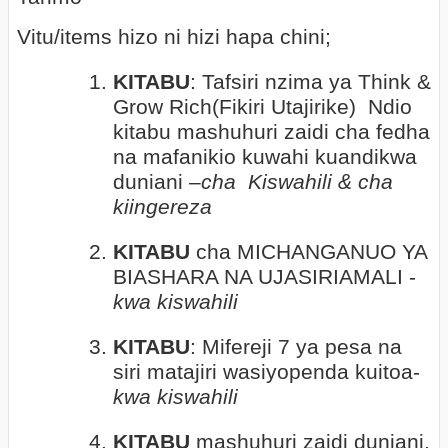
Vitu/items hizo ni hizi hapa chini;
1.
KITABU
: Tafsiri nzima ya Think &
Grow Rich(Fikiri Utajirike)
Ndio
kitabu mashuhuri zaidi cha fedha
na mafanikio kuwahi kuandikwa
duniani –
cha
Kiswahili & cha
kiingereza
2.
KITABU
cha MICHANGANUO YA
BIASHARA NA UJASIRIAMALI -
kwa kiswahili
3.
KITABU
: Mifereji 7 ya pesa na
siri matajiri wasiyopenda kuitoa-
kwa kiswahili
4.
KITABU
mashuhuri zaidi duniani,