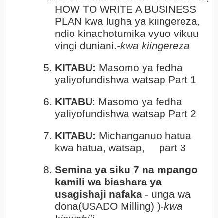
HOW TO WRITE A BUSINESS
PLAN kwa lugha ya kiingereza,
ndio kinachotumika vyuo vikuu
vingi duniani.
-kwa kiingereza
5.
KITABU:
Masomo ya fedha
yaliyofundishwa watsap Part 1
6.
KITABU
: Masomo ya fedha
yaliyofundishwa watsap Part 2
7.
KITABU:
Michanganuo hatua
kwa hatua, watsap,
part 3
8.
Semina ya siku 7 na mpango
kamili wa biashara ya
usagishaji nafaka
- unga wa
dona(USADO Milling) )-
kwa