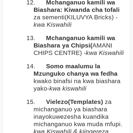
12.
Mchanganuo kamili wa
Biashara: Kiwanda cha tofali
za sementi(KILUVYA Bricks) -
kwa Kiswahili
13.
Mchanganuo kamili wa
Biashara ya Chipsi(
AMANI
CHIPS CENTRE) -
kwa Kiswahili
14.
Somo maalumu la
Mzunguko chanya wa fedha
kwako binafsi na kwa biashara
yako-
kwa kiswahili
15.
Vielezo(Templates)
za
michanganuo ya biashara
inayokuwezesha kuandika
michanganuo kwa muda mfupi.
kwa Kiswahili & kiingereza