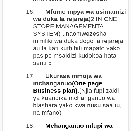
16.
Mfumo mpya wa usimamizi
wa duka la rejareja
(2 IN ONE
STORE MANAGEMENTA
SYSTEM) unaomwezesha
mmiliki wa duka dogo la rejareja
au la kati kuthibiti mapato yake
pasipo msaidizi kudokoa hata
senti 5
17.
Ukurasa mmoja wa
mchanganuo
(One page
Business plan)
.(Njia fupi zaidi
ya kuandika mchanganuo wa
biashara yako kwa nusu saa tu,
na mfano)
18.
Mchanganuo mfupi wa