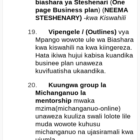
biashara ya Steshenari
(
One
page Business plan
) (
NEEMA
STESHENARY)
-
kwa Kiswahili
19.
Vipengele / (Outlines)
vya
Mpango wowote ule wa Biashara
kwa kiswahili na kwa kiingereza.
Hata ikiwa hujui kabisa kuandika
businee plan unaweza
kuvifuatisha ukaandika.
20.
Kuungwa group la
Michanganuo la
mentorship
mwaka
mzima(michanganuo-online)
unaweza kuuliza swali lolote lile
muda wowote kuhusu
michanganuo na ujasiramali kwa
ujumla