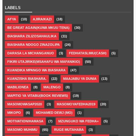
LABELS
AFYA
(10)
AJIRA/KAZI
(18)
BE GREAT AGAIN(KUWA MKUU TENA)
(30)
BIASHARA ZILIZOSAHAULIKA
(11)
BIASHARA NDOGO ZINAZOLIPA
(24)
DARASA LA MICHANGANUO
(3)
FEDHATASLIMU(CASH)
(5)
FIKIRI UTAJIRIKE(MSAHAFU WA MAFANIKIO)
(50)
KUANDIKA MPANGO WA BIASHARA
(47)
KUANZISHA BIASHARA.
(22)
MAAJABU YA DUNIA
(13)
MABILIONEA
(8)
MALENGO
(8)
MAPITIO YA VITABU(BOOK REVIEWS)
(19)
MASOMOWASAP2020
(3)
MASOMOYAFEDHA2019
(20)
MIKOPO
(6)
MOHAMED DEWJ (MO)
(1)
MOTIVATION/HAMASA
(7)
MZUNGUKO WA FEDHA+
(5)
MASOMO MUHIMU
(65)
RUGE MUTAHABA
(3)