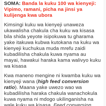
SOMA:
Banda la kuku 100 wa kienyeji:
Vipimo, ramani, picha na jinsi ya
kulijenga kwa ubora
Kimsingi kuku wa kienyeji unaweza
ukawalisha chakula cha kuku wa kisasa
bila shida yeyote isipokuwa tu gharama
yake itakuwa kubwa kutokana na kuku wa
kienyeji kuchukua muda mrefu zaidi
kubadilisha chakula kuwa nyama au
mayai, hawakui haraka kama walivyo kuku
wa kisasa
Kwa maneno mengine ni kwamba kuku wa
kienyeji wana (
high feed conversion
ratio
). Maana yake uwezo wao wa
kubadilisha haraka chakula wanachokula
kuwa nyama ni mdogo ukilinganisha na
wale kuku wa kisasa.
Feed conversion