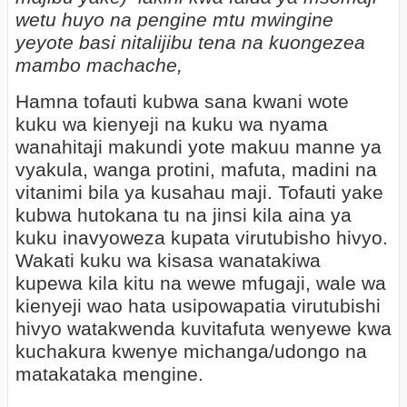
wetu huyo na pengine mtu mwingine
yeyote basi nitalijibu tena na kuongezea
mambo machache,
Hamna tofauti kubwa sana kwani wote
kuku wa kienyeji na kuku wa nyama
wanahitaji makundi yote makuu manne ya
vyakula, wanga protini, mafuta, madini na
vitanimi bila ya kusahau maji. Tofauti yake
kubwa hutokana tu na jinsi kila aina ya
kuku inavyoweza kupata virutubisho hivyo.
Wakati kuku wa kisasa wanatakiwa
kupewa kila kitu na wewe mfugaji, wale wa
kienyeji wao hata usipowapatia virutubishi
hivyo watakwenda kuvitafuta wenyewe kwa
kuchakura kwenye michanga/udongo na
matakataka mengine.