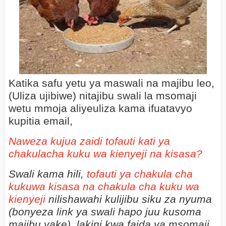
Katika safu yetu ya maswali na majibu leo,
(Uliza ujibiwe) nitajibu swali la msomaji
wetu mmoja aliyeuliza kama ifuatavyo
kupitia email,
Naweza kujua zaidi tofauti kati ya
chakulacha kuku wa kienyeji na kisasa?
Swali kama hili,
tofauti ya chakula cha
kukuwa kisasa na chakula cha kuku wa
kienyeji
nilishawahi kulijibu siku za nyuma
(bonyeza link ya swali hapo juu kusoma
majibu yake)
lakini kwa faida ya msomaji