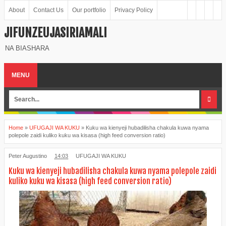
About
Contact Us
Our portfolio
Privacy Policy
JIFUNZEUJASIRIAMALI
NA BIASHARA
MENU
Home
»
UFUGAJI WA KUKU
»
Kuku wa kienyeji hubadilisha chakula kuwa nyama
polepole zaidi kuliko kuku wa kisasa (high feed conversion ratio)
Peter Augustino
14:03
UFUGAJI WA KUKU
Kuku wa kienyeji hubadilisha chakula kuwa nyama polepole zaidi
kuliko kuku wa kisasa (high feed conversion ratio)