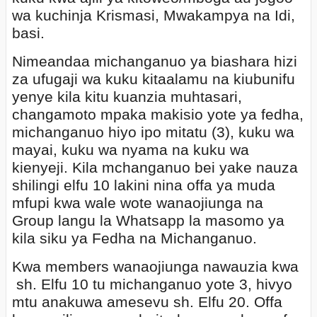
wa kuchinja Krismasi, Mwakampya na Idi,
basi.
Nimeandaa michanganuo ya biashara hizi
za ufugaji wa kuku kitaalamu na kiubunifu
yenye kila kitu kuanzia muhtasari,
changamoto mpaka makisio yote ya fedha,
michanganuo hiyo ipo mitatu (3), kuku wa
mayai, kuku wa nyama na kuku wa
kienyeji. Kila mchanganuo bei yake nauza
shilingi elfu 10 lakini nina offa ya muda
mfupi kwa wale wote wanaojiunga na
Group langu la Whatsapp la masomo ya
kila siku ya Fedha na Michanganuo.
Kwa members wanaojiunga nawauzia kwa
sh. Elfu 10 tu michanganuo yote 3, hivyo
mtu anakuwa amesevu sh. Elfu 20. Offa