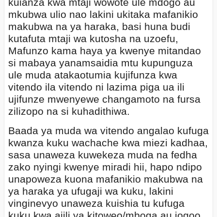
kuianza kwa mtaji wowote ule mdogo au
mkubwa ulio nao lakini ukitaka mafanikio
makubwa na ya haraka, basi huna budi
kutafuta mtaji wa kutosha na uzoefu,
Mafunzo kama haya ya kwenye mitandao
si mabaya yanamsaidia mtu kupunguza
ule muda atakaotumia kujifunza kwa
vitendo ila vitendo ni lazima piga ua ili
ujifunze mwenyewe changamoto na fursa
zilizopo na si kuhadithiwa.
Baada ya muda wa vitendo angalao kufuga
kwanza kuku wachache kwa miezi kadhaa,
sasa unaweza kuwekeza muda na fedha
zako nyingi kwenye miradi hii, hapo ndipo
unapoweza kuona mafanikio makubwa na
ya haraka ya ufugaji wa kuku, lakini
vinginevyo unaweza kuishia tu kufuga
kuku kwa ajili ya kitoweo/mboga au jogoo