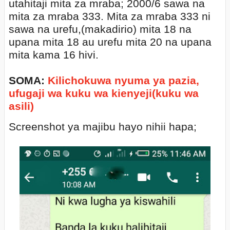
utahitaji mita za mraba; 2000/6 sawa na
mita za mraba 333. Mita za mraba 333 ni
sawa na urefu,(makadirio) mita 18 na
upana mita 18 au urefu mita 20 na upana
mita kama 16 hivi.
SOMA:
Kilichokuwa nyuma ya pazia,
ufugaji wa kuku wa kienyeji(kuku wa
asili)
Screenshot ya majibu hayo nihii hapa;