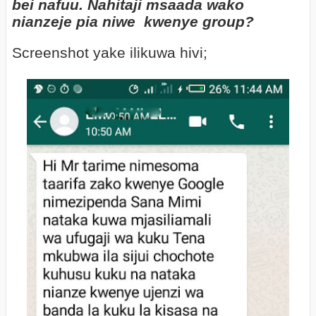
bei nafuu. Nahitaji msaada wako
nianzeje pia niwe
kwenye group?
Screenshot yake ilikuwa hivi;