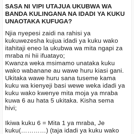
SASA NI VIPI UTAJUA UKUBWA WA
BANDA KULINGANA NA IDADI YA KUKU
UNAOTAKA KUFUGA?
Njia nyepesi zaidi na rahisi ya
kukuwezesha kujua idadi ya kuku wako
itahitaji eneo la ukubwa wa mita ngapi za
mraba ni hii ifuatayo;
Kwanza weka msimamo unataka kuku
wako wabanane au wawe huru kiasi gani.
Ukitaka wawe huru sana tuseme kama
kuku wa kienyeji basi wewe weka idadi ya
kuku wako kwenye mita moja ya mraba
kuwa 6 au hata 5 ukitaka. Kisha sema
hivi;
Ikiwa kuku 6 = Mita 1 ya mraba, Je
kuku(…………) (taja idadi ya kuku wako