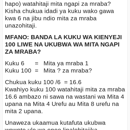
hapo) watahitaji mita ngapi za mraba?
Kisha chukua idadi ya kuku wako gawa
kwa 6 na jibu ndio mita za mraba
unazohitaji.
MFANO: BANDA LA KUKU WA KIENYEJI
100 LIWE NA UKUBWA WA MITA NGAPI
ZA MRABA?
Kuku 6
=
Mita ya mraba 1
Kuku 100
=
Mita ? za mraba?
Chukua kuku 100 /6
= 16.6
Kwahiyo kuku 100 watahitaji mita za mraba
16.6 ambazo ni sawa na wastani wa Mita 4
upana na Mita 4 Urefu au Mita 8 urefu na
mita 2 upana.
Unaweza ukaamua kutafuta ukubwa