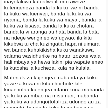
inayotakiwa kufuatwa ili mtu aweze
kutengeneza banda la kuku iwe ni banda
la kuku wa kienyeji, banda la kuku wa
nyama, banda la kuku wa mayai, banda la
kuku wa kisasa, banda la kuku chotara
banda la vifaranga au hata banda la bata
na ndege wengineo wafugwao, ila kitu
kikubwa tu cha kuzingatia hapa ni uimara
wa banda kuhakikisha kuku wanakuwa
salama wasidhurike na hatari zozote wala
hali mbaya ya hewa lakini pia wapate eneo
la kutosha la kucheza, kula na kulala.
Materials za kujengea mabanda ya kuku
yaweza kuwa ni kitu chochote kile
kinachofaa kujengea mfano kuna mabanda
ya kuku ya mbao na misumari, mabanda
ya kuku ya udongo(tofali za udongo au za
sementi), banda la kuku la mabanzi na