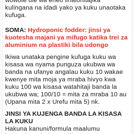
wowote ule wa eneo linalohitajika
kulingana na idadi yako ya kuku unaotaka
kufuga.
SOMA:
Hydroponic fodder: jinsi ya
kuotesha majani ya mifugo katika trei za
aluminium na plastiki bila udongo
Ikiwa unataka pengine kufuga kuku wa
kisasa wa nyama punguza ukubwa wa
banda na ufanye angalau kuku 10 wakae
kwenye mita moja ya mraba hivyo kwa
kuku 100 wa kisasa watahitaji banda la
ukubwa wa; 100/10 = mita za mraba 10 au
(Upana mita 2 x Urefu mita 5) nk.
JINSI YA KUJENGA BANDA LA KISASA
LA KUKU
Hakuna kanuni/formula maalumu