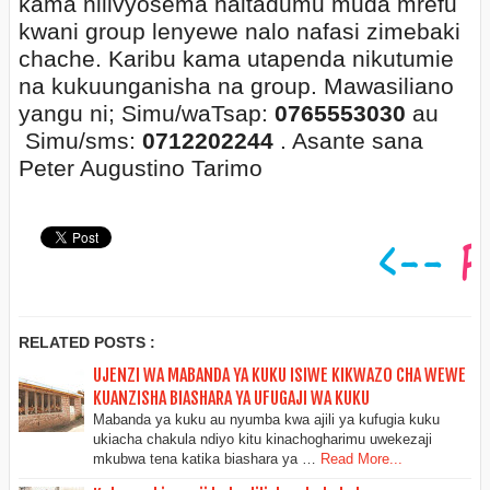
kama nilivyosema haitadumu muda mrefu
kwani group lenyewe nalo nafasi zimebaki
chache. Karibu kama utapenda nikutumie
na kukuunganisha na group. Mawasiliano
yangu ni; Simu/waTsap:
0765553030
au
S
imu/sms:
0712202244
. Asante sana
Peter Augustino Tarimo
RELATED POSTS :
UJENZI WA MABANDA YA KUKU ISIWE KIKWAZO CHA WEWE
KUANZISHA BIASHARA YA UFUGAJI WA KUKU
Mabanda ya kuku au nyumba kwa ajili ya kufugia kuku
ukiacha chakula ndiyo kitu kinachogharimu uwekezaji
mkubwa tena katika biashara ya …
Read More...