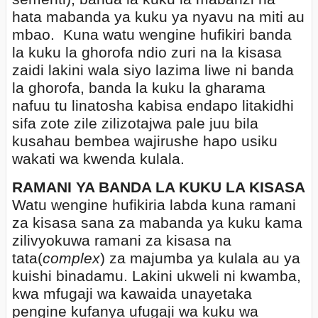
hata mabanda ya kuku ya nyavu na miti au
mbao.
Kuna watu wengine hufikiri banda
la kuku la ghorofa ndio zuri na la kisasa
zaidi lakini wala siyo lazima liwe ni banda
la ghorofa, banda la kuku la gharama
nafuu tu linatosha kabisa endapo litakidhi
sifa zote zile zilizotajwa pale juu bila
kusahau bembea wajirushe hapo usiku
wakati wa kwenda kulala.
RAMANI YA BANDA LA KUKU LA KISASA
Watu wengine hufikiria labda kuna ramani
za kisasa sana za mabanda ya kuku kama
zilivyokuwa ramani za kisasa na
tata(
complex
) za majumba ya kulala au ya
kuishi binadamu. Lakini ukweli ni kwamba,
kwa mfugaji wa kawaida unayetaka
pengine kufanya ufugaji wa kuku wa