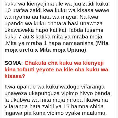
kuku wa kienyeji na ule wa juu zaidi kuku
10 utafaa zaidi kwa kuku wa kisasa wawe
wa nyama au hata wa mayai. Na kwa
upande wa kuku chotara basi unaweza
ukawaweka hapo katikati labda tuseme
kuku 7 au 8 katika mita ya mraba moja
.Mita ya mraba 1 hapa namaanisha (
Mita
moja urefu x Mita moja Upana
).
SOMA:
Chakula cha kuku wa kienyeji
kina tofauti yeyote na kile cha kuku wa
kisasa?
Kwa upande wa kuku wadogo vifaranga
unaweza ukapunguza vipimo hivyo banda
la ukubwa wa mita moja mraba likawa na
vifaranga hata zaidi ya 15 hamna shida
ingawa pia kuna vipimo vyake maalumu.