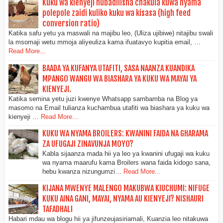
Kuku wa kienyeji hubadilisha chakula kuwa nyama
polepole zaidi kuliko kuku wa kisasa (high feed
conversion ratio)
Katika safu yetu ya maswali na majibu leo, (Uliza ujibiwe) nitajibu swali
la msomaji wetu mmoja aliyeuliza kama ifuatavyo kupitia email, …
Read More...
BAADA YA KUFANYA UTAFITI, SASA NAANZA KUANDIKA
MPANGO WANGU WA BIASHARA YA KUKU WA MAYAI YA
KIENYEJI.
Katika semina yetu juzi kwenye Whatsapp sambamba na Blog ya
masomo na Email tulianza kuchambua utafiti wa biashara ya kuku wa
kienyeji …
Read More...
KUKU WA NYAMA BROILERS: KWANINI FAIDA NA GHARAMA
ZA UFUGAJI ZINAVUNJA MOYO?
Kabla sijaanza mada hii ya leo ya kwanini ufugaji wa kuku
wa nyama maarufu kama Broilers wana faida kidogo sana,
hebu kwanza nizungumzi…
Read More...
KIJANA MWENYE MALENGO MAKUBWA KIUCHUMI: NIFUGE
KUKU AINA GANI, MAYAI, NYAMA AU KIENYEJI? NISHAURI
TAFADHALI
Habari mdau wa blogu hii ya jifunzeujasiriamali, Kuanzia leo nitakuwa