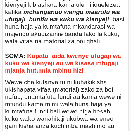
kienyeji kibiashara kama ule niliouelezea
katika
mchanganuo wangu maarufu wa
ufugaji
bunifu wa kuku wa kienyeji
, basi
huna haja ya kumtafuta mkandarasi wa
majengo akudizainie banda lako la kuku,
wala vifaa na material za bei ghali.
SOMA:
Kupata faida kwenye ufugaji wa
kuku wa kienyeji au wa kisasa mfugaji
mjanja hutumia mbinu hizi
Wewe cha kufanya tu ni kuhakikisha
ukishapata vifaa (material) zako za bei
nafuu, unamtafuta fundi au kama wewe ni
mtundu kama mimi wala huna haja ya
kumtafuta fundi bali wewe piga hesabu
kuku wako wanahitaji ukubwa wa eneo
gani kisha anza kuchimba mashimo au