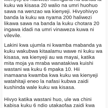
kuku wa kisasa 20 walio na umri huohuo
sawa na wenzao wa kienyeji. Hivyohivyo
banda la kuku wa nyama 200 haliwezi
likawa sawa na banda la kuku chotara 20
ingawa idadi na umri vinaweza kuwa ni
vilevile.
Lakini kwa ujumla ni kwamba mabanda ya
kuku wakubwa kitaalamu wawe ni kuku wa
kisasa, wa kienyeji au wa mayai, katika
mita moja ya mraba wanatakiwa kuishi
wastani wa kuku 6 mpaka 10. Hii
inamaana kwamba kwa kuku wa kienyeji
watahitaji eneo la nafasi kubwa zaidi
kushinda wale kuku wa kisasa.
Hivyo katika wastani huo, ule wa chini
kabisa kuku 6 ndio utakaofaa zaidi kwa