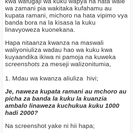
kwa wafugaji wa kuku wapya na hata wale
wa zamani pia wakitaka kufahamu au
kupata ramani, michoro na hata vipimo vya
banda bora na la kisasa la kuku
linavyoweza kuonekana.
Hapa nitaanza kwanza na maswali
waliyoniuliza wadau hao wa kuku kwa
kuyaandika ikiwa ni pamoja na kuweka
screenshots
za meseji walizonitumia,
1. Mdau wa kwanza aliuliza
hivi;
Je, naweza kupata ramani au mchoro au
picha za banda la kuku la kuanzia
ambalo linaweza kuchukua kuku 1000
hadi 2000?
Na screenshot yake ni hii hapa;