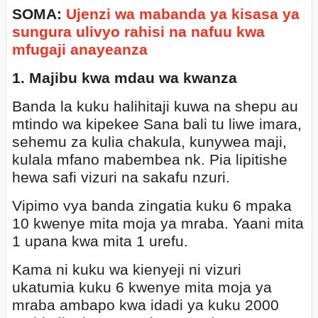
SOMA:
Ujenzi wa mabanda ya kisasa ya
sungura ulivyo rahisi na nafuu kwa
mfugaji anayeanza
1. Majibu kwa mdau wa kwanza
Banda la kuku halihitaji kuwa na shepu au
mtindo wa kipekee Sana bali tu liwe imara,
sehemu za kulia chakula, kunywea maji,
kulala mfano mabembea nk. Pia lipitishe
hewa safi vizuri na sakafu nzuri.
Vipimo vya banda zingatia kuku 6 mpaka
10 kwenye mita moja ya mraba. Yaani mita
1 upana kwa mita 1 urefu.
Kama ni kuku wa kienyeji ni vizuri
ukatumia kuku 6 kwenye mita moja ya
mraba ambapo kwa idadi ya kuku 2000