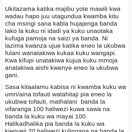
Ukitazama katika majibu yote mawili kwa
wadau hapo juu utagundua kwamba kitu
cha msingi sana kabla hujajenga banda
lako la kuku ni idadi ya kuku unaotaka
kufuga pamoja na saizi ya banda. Ni
lazima kwanza ujue katika eneo la ukubwa
fulani wanatakiwa kukaa kuku wangapi.
Kwa kifupi unatakiwa kujua kuku mmoja
anatakiwa aishi kwenye eneo la ukubwa
gani.
Sasa kitaalamu kabisa ni kwamba kuku wa
umri/aina tofauti watahitaji pia eneo la
ukubwa tofauti, mathalani
banda la
vifaranga 100 haliwezi kuwa sawa na
banda la kuku wa mayai 100.
Halikadhalika pia banda la kuku wa
kienyeji 20 haliwezi kulingana na banda la