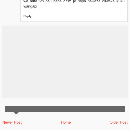
wa mita 6m na upana 2.5m je hapa naweza kuweka kuku
wangapi
Reply
Newer Post
Home
Older Post