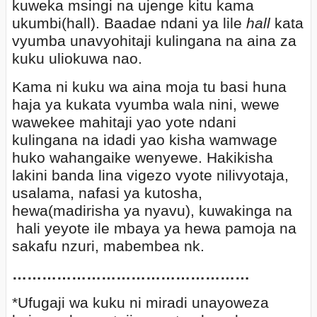
kuweka msingi na ujenge kitu kama
ukumbi(hall). Baadae ndani ya lile
hall
kata
vyumba unavyohitaji kulingana na aina za
kuku uliokuwa nao.
Kama ni kuku wa aina moja tu basi huna
haja ya kukata vyumba wala nini, wewe
wawekee mahitaji yao yote ndani
kulingana na idadi yao kisha wamwage
huko wahangaike wenyewe. Hakikisha
lakini banda lina vigezo vyote nilivyotaja,
usalama, nafasi ya kutosha,
hewa(madirisha ya nyavu), kuwakinga na
hali yeyote ile mbaya ya hewa pamoja na
sakafu nzuri, mabembea nk.
…………………………………………
*Ufugaji wa kuku ni miradi unayoweza