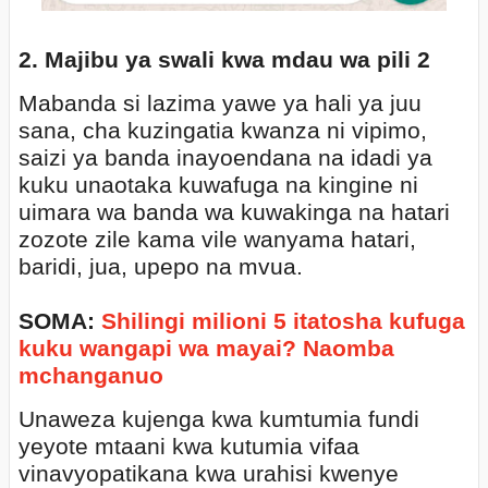
2. Majibu ya swali kwa mdau wa pili 2
Mabanda si lazima yawe ya hali ya juu
sana, cha kuzingatia kwanza ni vipimo,
saizi ya banda inayoendana na idadi ya
kuku unaotaka kuwafuga na kingine ni
uimara wa banda wa kuwakinga na hatari
zozote zile kama vile wanyama hatari,
baridi, jua, upepo na mvua.
SOMA:
Shilingi milioni 5 itatosha kufuga
kuku wangapi wa mayai? Naomba
mchanganuo
Unaweza kujenga kwa kumtumia fundi
yeyote mtaani kwa kutumia vifaa
vinavyopatikana kwa urahisi kwenye