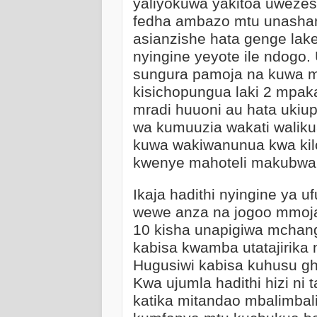
yaliyokuwa yakitoa uwezesh
fedha ambazo mtu unashan
asianzishe hata genge la
nyingine yeyote ile ndogo
sungura pamoja na kuwa 
kisichopungua laki 2 mpak
mradi huuoni au hata ukiu
wa kumuuzia wakati walik
kuwa wakiwanunua kwa kilo k
kwenye mahoteli makubwa,
Ikaja hadithi nyingine ya
wewe anza na jogoo mmoja
10 kisha unapigiwa mchan
kabisa kwamba utatajirika 
Hugusiwi kabisa kuhusu gh
Kwa ujumla hadithi hizi ni t
katika mitandao mbalimbali 