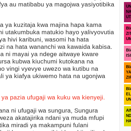
iafya au matibabu ya magojwa yasiyotibika
UN
NA
U
ila ya kuzitaja kwa majina hapa kama
BI
i utakumbuka matukio hayo yalivyovutia
ZI
ya hivi karibuni, wasomi ha hata
U
i na hata wananchi wa kawaida kabisa.
BI
isa ni mayai ya ndege aitwaye kware
IS
ursa kubwa kiuchumi kutokana na
BI
ho vingi vyevye uwezo wa kutibu na
YA
li ya kiafya ukiwemo hata na ugonjwa
ZI
BI
EL
ya pazia ufugaji wa kuku wa kienyeji.
UN
ana ni ufugaji wa sungura, Sungura
AI
ND
eza akatajirika ndani ya muda mfupi
H
tika miradi ya makampuni fulani