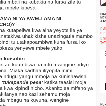
lia mbali na kubakia na fursa zile tu
a mbele kipesa.
FUA
MA NI YA KWELI AMA NI
MCH
& D
CHO)?
S
na kutapeliwa kwa aina yeyote ile ya
BI
u unatakiwa uhakikishe unazingatia mambo
S
ndi tu utakapoambiwa kuna fursa iko
TAT
jitokeza yenyewe mbele yako;
o kuisubiri.
biri au kuambiwa na mtu mwingine ndiyo
na. Miaka kadhaa iliyopita mimi
ta ndugu yangu mmoja na kunishawishi
e
‘tukapande pesa’
katika taasisi moja
na kwa kipindi hicho. Akanitolea mifano ya
 akifanya nao kazi sehemu moja
da mbegu na kuvuna, wengine
KUH
nja.