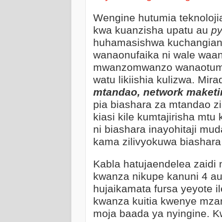
Wengine hutumia teknoloji
kwa kuanzisha upatu au
p
huhamasishwa kuchangiana 
wanaonufaika ni wale waa
mwanzomwanzo wanaotumi
watu likiishia kulizwa. Mir
mtandao, network maketi
pia biashara za mtandao zi
kiasi kile kumtajirisha m
ni biashara inayohitaji mu
kama zilivyokuwa biashara 
Kabla hatujaendelea zaidi
kwanza nikupe kanuni 4 au
hujaikamata fursa yeyote
kwanza kuitia kwenye mzan
moja baada ya nyingine. Kw