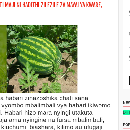
TI MAJI NI HADITHI ZILEZILE ZA MAYAI YA KWARE,
a habari zinazoshika chati sana
NE
a vyombo mbalimbali vya habari ikiwemo
i. Habari hizo mara nyingi utakuta
FANIKIO YA BIASHARA DUKA LA REJAREJA NEW TECH EDITION 2026 
a ama nyingine na fursa mbalimbali,
POP
kiuchumi, biashara, kilimo au ufugaji