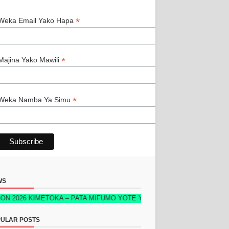
*
*
Weka Email Yako Hapa
*
Majina Yako Mawili
*
Weka Namba Ya Simu
WS
KIMETOKA – PATA MIFUMO YOTE YA KUFUATILIA MAUZO, STOKU, WATE
ULAR POSTS