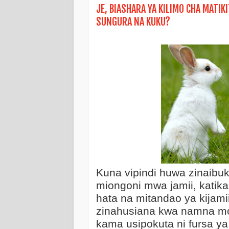
JE, BIASHARA YA KILIMO CHA MATIKI
SUNGURA NA KUKU?
Kuna vipindi huwa zinaibuk
miongoni mwa jamii, katik
hata na mitandao ya kijami
KITABU: SIRI YA MA
zinahusiana kwa namna moj
kama usipokuta ni fursa ya 