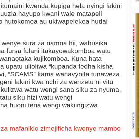
itumaini kwenda kupiga hela nyingi lakini
uuzia hayupo kwani wale matapeli
o hutokomea au ukiwapelekea hudai
i wenye sura za namna hii, wahusika
a fursa fulani itakayowakomboa watu
wanaotaka kujikomboa. Kuna hata
a upatu ulioitwa “kupanda fedha kisha
hivi, “SCAMS” kama wanavyoita tunaweza
igeni lakini kwa nchi za wenzetu ni vitu
kulizwa watu wengi sana siku za nyuma,
atu siku hizi watu wengi
na huoni tena wengi wakiingizwa
gi za mafanikio zimejificha kwenye mambo