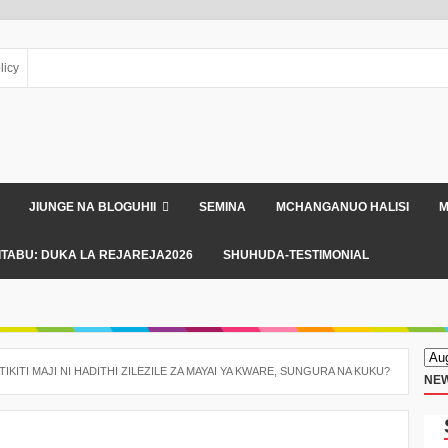
licy
JIUNGE NA BLOGUHII
SEMINA
MCHANGANUO HALISI
M
ITABU: DUKA LA REJAREJA2026
SHUHUDA-TESTIMONIAL
TIKITI MAJI NI HADITHI ZILEZILE ZA MAYAI YA KWARE, SUNGURA NA KUKU?
NEW