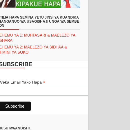
TILIA HAPA SEMINA YETU JINSI YA KUANDIKA
ANGANUO WA USAGISHAJI UNGA WA SEMBE
ON
EHEMU YA 1: MUHTASARI & MAELEZO YA
ASHARA
EHEMU YA 2: MAELEZO YA BIDHAA &
HMINI YA SOKO
SUBSCRIBE
*
*
Weka Email Yako Hapa
USU MWANDISHI..