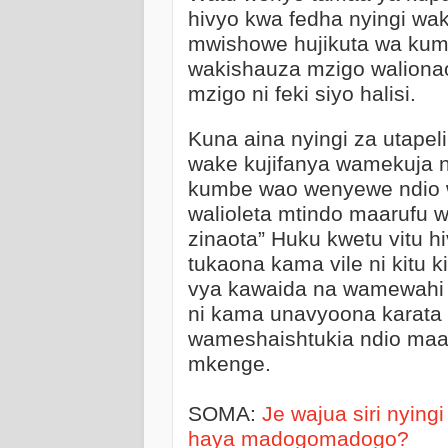
hivyo kwa fedha nyingi wak
mwishowe hujikuta wa kum
wakishauza mzigo waliona
mzigo ni feki siyo halisi.
Kuna aina nyingi za utapel
wake kujifanya wamekuja n
kumbe wao wenyewe ndio 
walioleta mtindo maarufu w
zinaota” Huku kwetu vitu 
tukaona kama vile ni kitu k
vya kawaida na wamewahi 
ni kama unavyoona karata t
wameshaishtukia ndio maa
mkenge.
SOMA:
Je wajua siri nyin
haya madogomadogo?