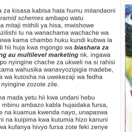
a za kisasa kabisa hata humu mitandaoni
yramid schemes
ambapo watu
mitaji mithili ya hisa, mwishowe
nzilishi tu na wanachama wachache wa
wa kama chambo huku kundi kubwa la
adi hii huja kwa mgongo wa
biashara za
ng au multilevel marketing
nk. ingawa
po nyingine chache za ukweli na si rahisi
tu kama wahusika wanavyozipigia madebe,
da wa kutosha na uwekezaji wa fedha
nyingine zozote zile.
 na mada yetu hii kwa undani hebu
 mbinu ambazo kabla hujaidaka fursa,
 ile na kuamua kwenda nayo, unapaswa
i na kuipima kwa kutumia hizo kanuni
a kufanya hivyo fursa zote feki zenye