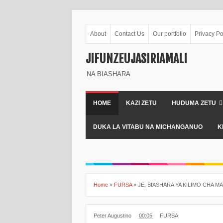
About
Contact Us
Our portfolio
Privacy Po
JIFUNZEUJASIRIAMALI
NA BIASHARA
HOME
KAZI ZETU
HUDUMA ZETU
DUKA LA VITABU NA MICHANGANUO
K
Home
»
FURSA
»
JE, BIASHARA YA KILIMO CHA MA
Peter Augustino
00:05
FURSA