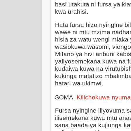
basi utakuta ni fursa ya k
kwa urahisi.
Hata fursa hizo nyingine b
wewe ni mtu mzima nadhan
hisia za watu wengi miaka 
wasiokuwa wasomi, viongoz
Mifano ya hivi aribuni kab
yaliyosemekana kuwa na f
kudaiwa kuwa na virutubis
kukinga matatizo mbalimba
hatari wa ukimwi.
SOMA:
Kilichokuwa nyuma 
Fursa nyingine iliyovuma s
ilisemekana kuwa mtu anaw
sana baada ya kujiunga ka