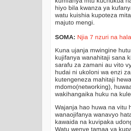
kumfanya mtu kuchukua hatu
hiyo bila kwanza ya kufan
watu kuishia kupoteza mita
majuto mengi.
SOMA:
Njia 7 nzuri na hal
Kuna ujanja mwingine hutu
kujifanya wanahitaji sana k
sarafu za zamani au vito v
hudai ni ukoloni wa enzi z
kutengeneza mahitaji hewa
mdomo(networking), huwaa
wakihangaika huku na kule
Wajanja hao huwa na vitu 
wanaojifanya wanavyo hat
kawaida na kuvipaka udon
Watu wenye tamaa ya kupat