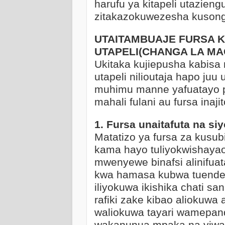
harufu ya kitapeli utaziengu
zitakazokuwezesha kusong
UTAITAMBUAJE FURSA KA
UTAPELI(CHANGA LA MA
Ukitaka kujiepusha kabisa 
utapeli nilioutaja hapo ju
muhimu manne yafuatayo pi
mahali fulani au fursa ina
1. Fursa unaitafuta na siy
Matatizo ya fursa za kusu
kama hayo tuliyokwishayao
mwenyewe binafsi alinifua
kwa hamasa kubwa tuend
iliyokuwa ikishika chati sa
rafiki zake kibao aliokuwa
waliokuwa tayari wamepan
wakanunua mpaka na viwa