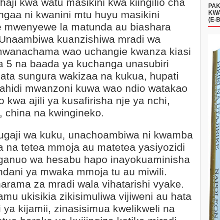
aji kwa watu masikini kwa kiingilio cha
PAK
gaa ni kwanini mtu huyu masikini
KWA
(E-
ke mwenyewe la matunda au biashara
. Unaambiwa kuanzishiwa mradi wa
mwanachama wao uchangie kwanza kiasi
a 5 na baada ya kuchanga unasubiri
pata sungura wakizaa na kukua, hupati
uahidi mwanzoni kuwa wao ndio watakao
wa ajili ya kusafirisha nje ya nchi,
 china na kwingineko.
 ufugaji wa kuku, unachoambiwa ni kwamba
 na tetea mmoja au matetea yasiyozidi
ganuo wa hesabu hapo inayokuaminisha
ndani ya mwaka mmoja tu au miwili.
arama za mradi wala vihatarishi vyake.
amu ukisikia zikisimuliwa vijiweni au hata
ya kijamii, zinasisimua kwelikweli na