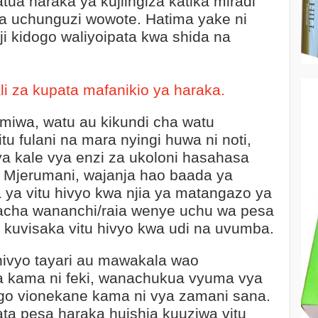
a haraka ya kujiingiza katika miradi
ya uchunguzi wowote. Hatima yake ni
ji kidogo waliyoipata kwa shida na
ali za kupata mafanikio ya haraka.
miwa, watu au kikundi cha watu
itu fulani na mara nyingi huwa ni noti,
ya kale vya enzi za ukoloni hasahasa
a Mjerumani, wajanja hao baada ya
 ya vitu hivyo kwa njia ya matangazo ya
cha wananchi/raia wenye uchu wa pesa
 kuvisaka vitu hivyo kwa udi na uvumba.
hivyo tayari au mawakala wao
a kama ni feki, wanachukua vyuma vya
go vionekane kama ni vya zamani sana.
a pesa haraka huishia kuuziwa vitu