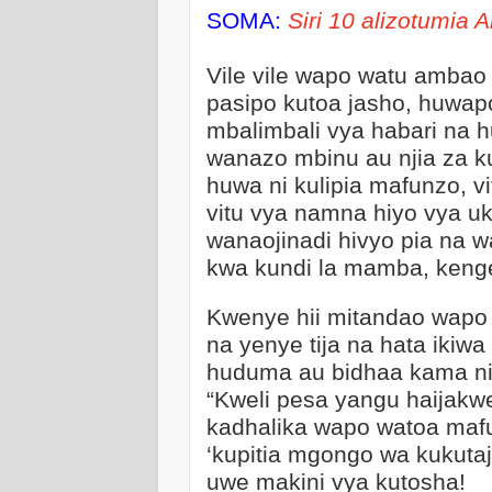
SOMA:
Siri 10 alizotumia A
Vile vile wapo watu ambao 
pasipo kutoa jasho, huwap
mbalimbali vya habari na 
wanazo mbinu au njia za ku
huwa ni kulipia mafunzo, 
vitu vya namna hiyo vya uk
wanaojinadi hivyo pia na 
kwa kundi la mamba, keng
Kwenye hii mitandao wapo
na yenye tija na hata ikiw
huduma au bidhaa kama ni 
“Kweli pesa yangu haijakwen
kadhalika wapo watoa maf
‘kupitia mgongo wa kukutaj
uwe makini vya kutosha!