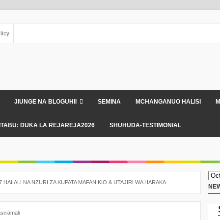
licy
JIUNGE NA BLOGUHII
SEMINA
MCHANGANUO HALISI
M
ITABU: DUKA LA REJAREJA2026
SHUHUDA-TESTIMONIAL
 7 HALALI NA NZURI ZA KUPATA MAFANIKIO & UTAJIRI WA HARAKA
NEW
siriamali