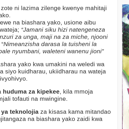
zote ni lazima zilenge kwenye mahitaji
ako.
we na biashara yako, usione aibu
wateja;
“Jamani siku hizi natengeneza
 nzuri za unga, maji na za miche, njooni
 “
Nimeanzisha darasa la tuisheni la
ale nyumbani, waleteni wanenu jioni”
iashara yako kwa umakini na weledi wa
na siyo kuidharau, ukiidharau na wateja
ivyohivyo.
a
huduma za kipekee
, kila mmoja
mjali tofauti na mwingine.
 ya teknolojia
za kisasa kama mitandao
ujitangaza na biashara yako zaidi kwa