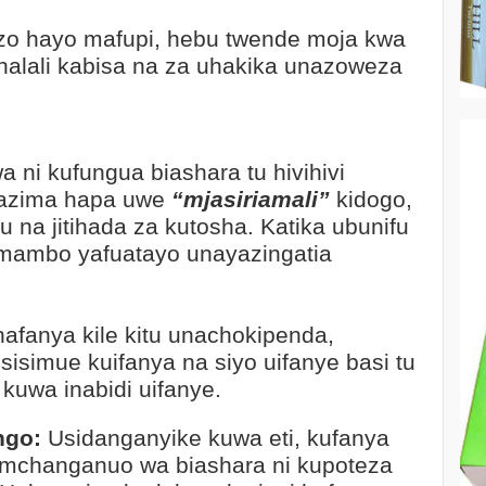
zo hayo mafupi, hebu twende moja kwa
 halali kabisa na za uhakika unazoweza
a ni kufungua biashara tu hivihivi
i lazima hapa uwe
“mjasiriamali”
kidogo,
 na jitihada za kutosha. Katika ubunifu
a mambo yafuatayo unayazingatia
nafanya kile kitu unachokipenda,
sisimue kuifanya na siyo uifanye basi tu
 kuwa inabidi uifanye.
ngo:
Usidanganyike kuwa eti, kufanya
mchanganuo wa biashara ni kupoteza