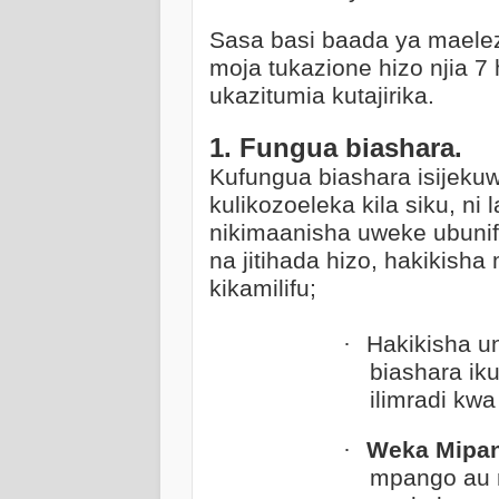
Sasa basi baada ya maele
moja tukazione hizo njia 7
ukazitumia kutajirika.
1. Fungua biashara.
Kufungua biashara isijekuw
kulikozoeleka kila siku, n
nikimaanisha uweke ubunifu
na jitihada hizo, hakikish
kikamilifu;
·
Hakikisha u
biashara iku
ilimradi kwa
·
Weka Mipa
mpango au 