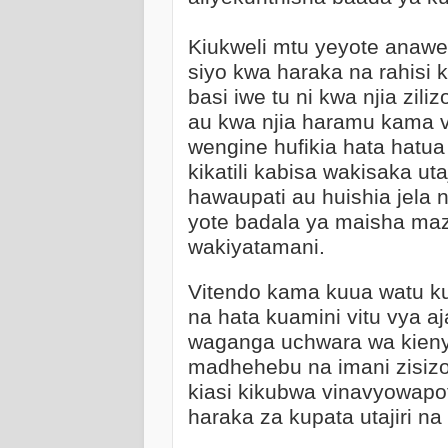
Kiukweli mtu yeyote anawez
siyo kwa haraka na rahisi
basi iwe tu ni kwa njia zili
au kwa njia haramu kama vi
wengine hufikia hata hatua
kikatili kabisa wakisaka 
hawaupati au huishia jela
yote badala ya maisha maz
wakiyatamani.
Vitendo kama kuua watu kut
na hata kuamini vitu vya 
waganga uchwara wa kienye
madhehebu na imani zisiz
kiasi kikubwa vinavyowapo
haraka za kupata utajiri na