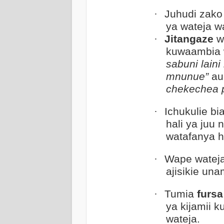
·
Juhudi zako 
ya wateja w
·
Jitangaze
we
kuwaambia 
sabuni laini
mnunue”
au
chekechea p
·
Ichukulie b
hali ya juu 
watafanya h
·
Wape watej
ajisikie una
·
Tumia
fursa
ya kijamii k
wateja.