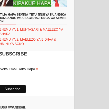
TILIA HAPA SEMINA YETU JINSI YA KUANDIKA
ANGANUO WA USAGISHAJI UNGA WA SEMBE
ON
EHEMU YA 1: MUHTASARI & MAELEZO YA
ASHARA
EHEMU YA 2: MAELEZO YA BIDHAA &
HMINI YA SOKO
SUBSCRIBE
*
*
Weka Email Yako Hapa
USU MWANDISHI..