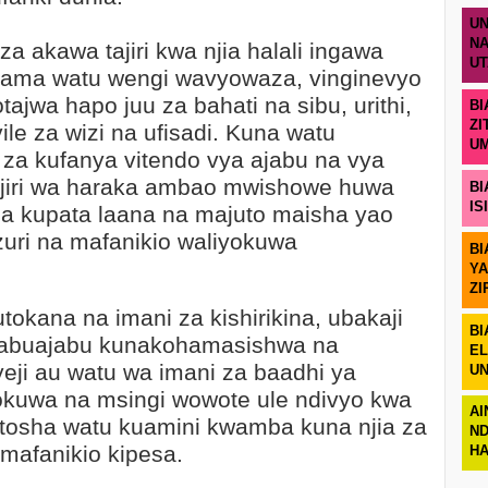
UN
NA
a akawa tajiri kwa njia halali ingawa
U
 kama watu wengi wavyowaza, vinginevyo
zotajwa hapo juu za bahati na sibu, urithi,
BI
ZI
le za wizi na ufisadi. Kuna watu
U
 za kufanya vitendo vya ajabu na vya
utajiri wa haraka ambao mwishowe huwa
BI
IS
 na kupata laana na majuto maisha yao
uri na mafanikio waliyokuwa
BI
YA
ZI
okana na imani za kishirikina, ubakaji
BI
ajabuajabu kunakohamasishwa na
EL
ji au watu wa imani za baadhi ya
UN
okuwa na msingi wowote ule ndivyo kwa
AI
tosha watu kuamini kwamba kuna njia za
ND
 mafanikio kipesa.
H