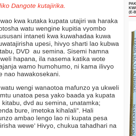
PAK
liko Dangote kutajirika.
KWA
(E-
wao kwa kutaka kupata utajiri wa haraka
otosha watu wengine kupitia vyombo
hususani intaneti kwa kuwahadaa kuwa
watajirisha upesi, hivyo sharti lao kubwa
vitabu, DVD au semina. Sisemi hamna
weli hapana, ila nasema katika wote
wajanja wamo humohumo, ni kama ilivyo
e nao hawakosekani.
 watu wengi wanaotoa mafunzo ya ukweli
a mtu unatoa pesa yako baada ya kupata
kitabu, dvd au semina, unatamka;
da bure, imetoka kihalali”. Hali
unzo ambao lengo lao ni kupata pesa
irisha wewe’ Hivyo, chukua tahadhari na