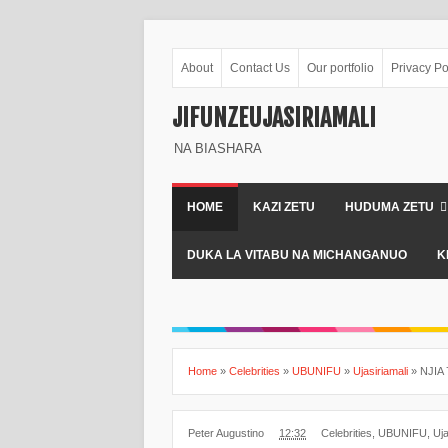
About
Contact Us
Our portfolio
Privacy Po
JIFUNZEUJASIRIAMALI
NA BIASHARA
HOME
KAZI ZETU
HUDUMA ZETU
DUKA LA VITABU NA MICHANGANUO
K
Home
»
Celebrities
»
UBUNIFU
»
Ujasiriamali
»
NJIA
Peter Augustino
12:32
Celebrities
,
UBUNIFU
,
Uja