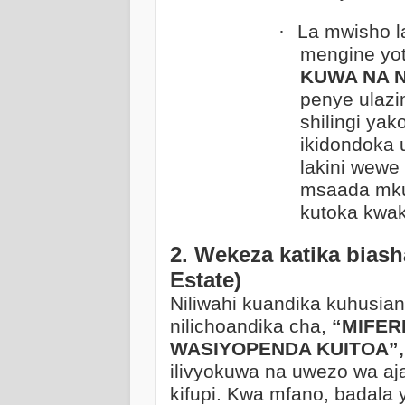
·
La mwisho l
mengine yot
KUWA NA N
penye ulazim
shilingi yak
ikidondoka 
lakini wewe 
msaada mku
kutoka kwak
2. Wekeza katika bias
Estate)
Niliwahi kuandika kuhusian
nilichoandika cha,
“MIFERE
WASIYOPENDA KUITOA”,
ilivyokuwa na uwezo wa aja
kifupi. Kwa mfano, badala 