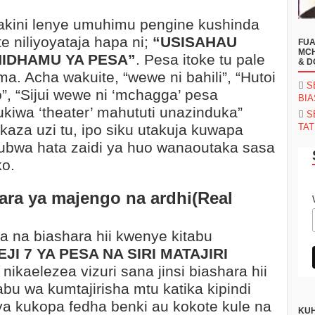
akini lenye umuhimu pengine kushinda
e niliyoyataja hapa ni;
“USISAHAU
FUA
MCH
IDHAMU YA PESA”
. Pesa itoke tu pale
& D
a. Acha wakuite, “wewe ni bahili”, “Hutoi
S
o”, “Sijui wewe ni ‘mchagga’ pesa
BI
ukiwa ‘theater’ mahututi unazinduka”
S
kaza uzi tu, ipo siku utakuja kuwapa
TAT
bwa hata zaidi ya huo wanaoutaka sasa
o.
hara ya majengo na ardhi(Real
a na biashara hii kwenye kitabu
JI 7 YA PESA NA SIRI MATAJIRI
nikaelezea vizuri sana jinsi biashara hii
bu wa kumtajirisha mtu katika kipindi
ya kukopa fedha benki au kokote kule na
KUH