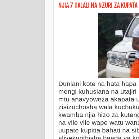
NJIA 7 HALALI NA NZURI ZA KUPATA
Duniani kote na hata hapa
mengi kuhusiana na utajiri 
mtu anavyoweza akapata uta
zisizochosha wala kuchuk
kwamba njia hizo za kuteng
KITABU: SIRI YA MA
na vile vile wapo watu wan
uupate kupitia bahati na s
aliyekurithisha baada ya ku