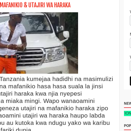
 MAFANIKIO & UTAJIRI WA HARAKA
 Tanzania kumejaa hadidhi na masimulizi
na mafanikio hasa hasa suala la jinsi
jiri haraka kwa njia nyepesi
ua miaka mingi. Wapo wanaoamini
NE
eneza utajiri na mafanikio haraka zipo
FANIKIO YA BIASHARA DUKA LA REJAREJA NEW TECH EDITION 2026 
aoamini utajiri wa haraka haupo labda
ibu au kutoka kwa ndugu yako wa karibu
POP
fariki dunia.