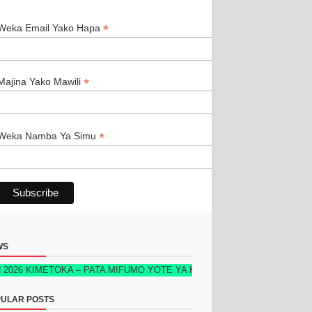
*
*
Weka Email Yako Hapa
*
Majina Yako Mawili
*
Weka Namba Ya Simu
WS
KIMETOKA – PATA MIFUMO YOTE YA KUFUATILIA MAUZO, STOKU, WATE
ULAR POSTS