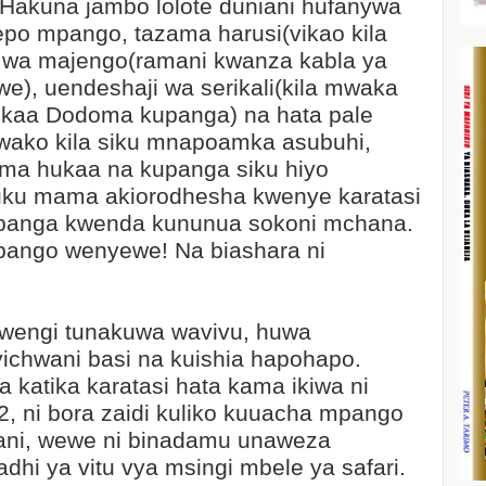
Hakuna jambo lolote duniani hufanywa
po mpango, tazama harusi(vikao kila
zi wa majengo(ramani kwanza kabla ya
we), uendeshaji wa serikali(kila mwaka
kaa Dodoma kupanga) na hata pale
wako kila siku mnapoamka asubuhi,
ma hukaa na kupanga siku hiyo
uku mama akiorodhesha kwenye karatasi
opanga kwenda kununua sokoni mchana.
pango wenyewe! Na biashara ni
wengi tunakuwa wavivu, huwa
ichwani basi na kuishia hapohapo.
 katika karatasi hata kama ikiwa ni
2, ni bora zaidi kuliko kuuacha mpango
ani, wewe ni binadamu unaweza
dhi ya vitu vya msingi mbele ya safari.