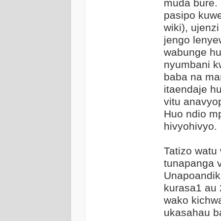
muda bure. 
pasipo kuwe
wiki), ujen
jengo lenye
wabunge hu
nyumbani k
baba na ma
itaendaje h
vitu anavy
Huo ndio m
hivyohivyo.
Tatizo watu 
tunapanga v
Unapoandika
kurasa1 au 
wako kichw
ukasahau ba