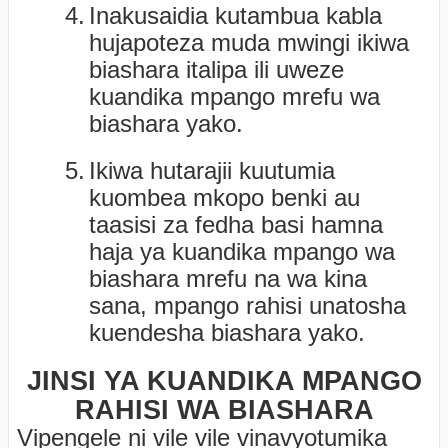
4.
Inakusaidia kutambua kabla
hujapoteza muda mwingi ikiwa
biashara italipa ili uweze
kuandika mpango mrefu wa
biashara yako.
5.
Ikiwa hutarajii kuutumia
kuombea mkopo benki au
taasisi za fedha basi hamna
haja ya kuandika mpango wa
biashara mrefu na wa kina
sana, mpango rahisi unatosha
kuendesha biashara yako.
JINSI YA KUANDIKA MPANGO
RAHISI WA BIASHARA
Vipengele ni vile vile vinavyotumika