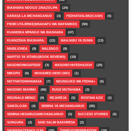
BIASHARA NDOGO ZINAZOLIPA
(24)
DARASA LA MICHANGANUO
(3)
FEDHATASLIMU(CASH)
(5)
FIKIRI UTAJIRIKE(MSAHAFU WA MAFANIKIO)
(50)
KUANDIKA MPANGO WA BIASHARA
(47)
KUANZISHA BIASHARA.
(22)
MAAJABU YA DUNIA
(13)
MABILIONEA
(8)
MALENGO
(8)
MAPITIO YA VITABU(BOOK REVIEWS)
(19)
MASOMOWASAP2020
(3)
MASOMOYAFEDHA2019
(20)
MIKOPO
(6)
MOHAMED DEWJ (MO)
(1)
MOTIVATION/HAMASA
(7)
MZUNGUKO WA FEDHA+
(5)
MASOMO MUHIMU
(65)
RUGE MUTAHABA
(3)
REGINALD MENGI
(8)
REJAREJA
(5)
ROSTAM AZIZ
(2)
SAIKOLOJIA
(4)
SEMINA YA MICHANGANUO
(65)
SEMINA:HESABUZAMICHANGANUO
(5)
SUCCESS STORIES
(5)
SUNGURA
(2)
SAID SALIM BAKHRESA
(2)
SAYANSI&TEKNOLOJIA
(20)
TIAMOYO/INSPIRATION
(16)