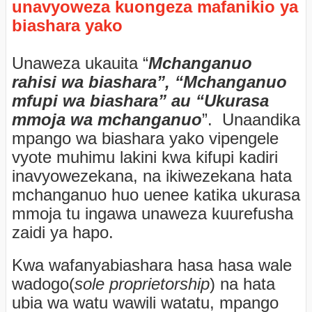
unavyoweza kuongeza mafanikio ya
biashara yako
Unaweza ukauita “
Mchanganuo
rahisi wa biashara”, “Mchanganuo
mfupi wa biashara” au “Ukurasa
mmoja wa mchanganuo
”.
Unaandika
mpango wa biashara yako vipengele
vyote muhimu lakini kwa kifupi kadiri
inavyowezekana, na ikiwezekana hata
mchanganuo huo uenee katika ukurasa
mmoja tu ingawa unaweza kuurefusha
zaidi ya hapo.
Kwa wafanyabiashara hasa hasa wale
wadogo(
sole proprietorship
) na hata
ubia wa watu wawili watatu, mpango