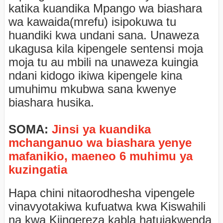
katika kuandika Mpango wa biashara
wa kawaida(mrefu) isipokuwa tu
huandiki kwa undani sana. Unaweza
ukagusa kila kipengele sentensi moja
moja tu au mbili na unaweza kuingia
ndani kidogo ikiwa kipengele kina
umuhimu mkubwa sana kwenye
biashara husika.
SOMA:
Jinsi ya kuandika
mchanganuo wa biashara yenye
mafanikio, maeneo 6 muhimu ya
kuzingatia
Hapa chini nitaorodhesha vipengele
vinavyotakiwa kufuatwa kwa Kiswahili
na kwa Kiingereza kabla hatujakwenda