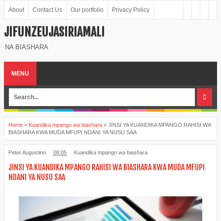
About
Contact Us
Our portfolio
Privacy Policy
JIFUNZEUJASIRIAMALI
NA BIASHARA
MENU
Home
»
Kuandika mpango wa biashara
»
JINSI YA KUANDIKA MPANGO RAHISI WA
BIASHARA KWA MUDA MFUPI NDANI YA NUSU SAA
Peter Augustino
08:05
Kuandika mpango wa biashara
JINSI YA KUANDIKA MPANGO RAHISI WA BIASHARA KWA MUDA MFUPI
NDANI YA NUSU SAA