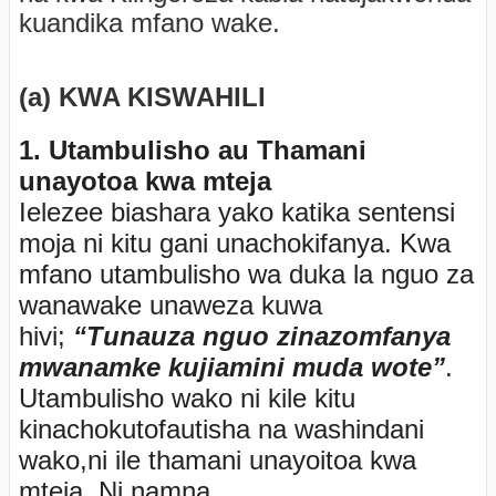
kuandika mfano wake.
(a) KWA KISWAHILI
1. Utambulisho au Thamani
unayotoa kwa mteja
Ielezee biashara yako katika sentensi
moja ni kitu gani unachokifanya. Kwa
mfano utambulisho wa duka la nguo za
wanawake unaweza kuwa
hivi;
“Tunauza nguo zinazomfanya
mwanamke kujiamini muda wote”
.
Utambulisho wako ni kile kitu
kinachokutofautisha na washindani
wako,ni ile thamani unayoitoa kwa
mteja. Ni namna