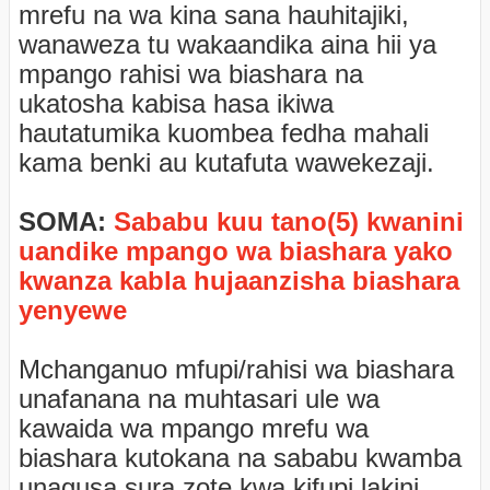
mrefu na wa kina sana hauhitajiki,
wanaweza tu wakaandika aina hii ya
mpango rahisi wa biashara na
ukatosha kabisa hasa ikiwa
hautatumika kuombea fedha mahali
kama benki au kutafuta wawekezaji.
SOMA:
Sababu kuu tano(5) kwanini
uandike mpango wa biashara yako
kwanza kabla hujaanzisha biashara
yenyewe
Mchanganuo mfupi/rahisi wa biashara
unafanana na muhtasari ule wa
kawaida wa mpango mrefu wa
biashara kutokana na sababu kwamba
unagusa sura zote kwa kifupi lakini