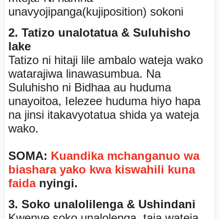
unavyojipanga(kujiposition) sokoni
2. Tatizo unalotatua & Suluhisho
lake
Tatizo ni hitaji lile ambalo wateja wako
watarajiwa linawasumbua. Na
Suluhisho ni Bidhaa au huduma
unayoitoa, Ielezee huduma hiyo hapa
na jinsi itakavyotatua shida ya wateja
wako.
SOMA:
Kuandika mchanganuo wa
biashara yako kwa kiswahili kuna
faida
nyingi.
3. Soko unalolilenga & Ushindani
Kwenye soko unalolenga, taja wateja