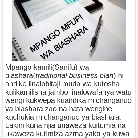
Mpango kamili(Sanifu) wa
biashara(
traditional business plan
) ni
andiko linalohitaji muda wa kutosha
kulikamilisha jambo linalowafanya watu
wengi kukwepa kuandika michanganuo
ya biashara zao na hata wengine
kuchukia michanganuo ya biashara.
Lakini kuna njia unaweza kuitumia na
ukaweza kutimiza azma yako ya kuwa