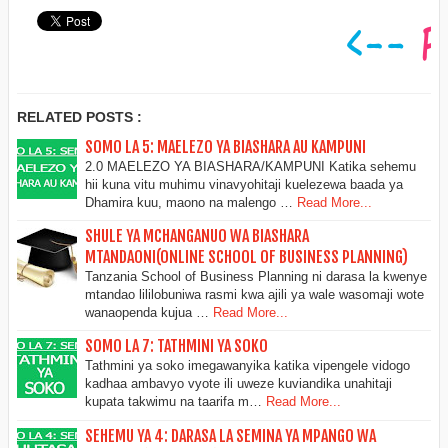
RELATED POSTS :
SOMO LA 5: MAELEZO YA BIASHARA AU KAMPUNI
2.0 MAELEZO YA BIASHARA/KAMPUNI Katika sehemu
hii kuna vitu muhimu vinavyohitaji kuelezewa baada ya
Dhamira kuu, maono na malengo …
Read More...
SHULE YA MCHANGANUO WA BIASHARA
MTANDAONI(ONLINE SCHOOL OF BUSINESS PLANNING)
Tanzania School of Business Planning ni darasa la kwenye
mtandao lililobuniwa rasmi kwa ajili ya wale wasomaji wote
wanaopenda kujua …
Read More...
SOMO LA 7: TATHMINI YA SOKO
Tathmini ya soko imegawanyika katika vipengele vidogo
kadhaa ambavyo vyote ili uweze kuviandika unahitaji
kupata takwimu na taarifa m…
Read More...
SEHEMU YA 4: DARASA LA SEMINA YA MPANGO WA