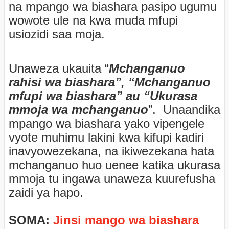
na mpango wa biashara pasipo ugumu
wowote ule na kwa muda mfupi
usiozidi saa moja.
Unaweza ukauita “
Mchanganuo
rahisi wa biashara”, “Mchanganuo
mfupi wa biashara” au “Ukurasa
mmoja wa mchanganuo
”. Unaandika
mpango wa biashara yako vipengele
vyote muhimu lakini kwa kifupi kadiri
inavyowezekana, na ikiwezekana hata
mchanganuo huo uenee katika ukurasa
mmoja tu ingawa unaweza kuurefusha
zaidi ya hapo.
SOMA:
Jinsi mango wa biashara