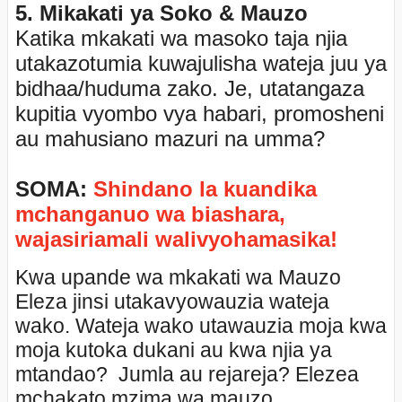
5. Mikakati ya Soko & Mauzo
Katika mkakati wa masoko taja njia
utakazotumia kuwajulisha wateja juu ya
bidhaa/huduma zako. Je, utatangaza
kupitia vyombo vya habari, promosheni
au mahusiano mazuri na umma?
SOMA:
Shindano la kuandika
mchanganuo wa biashara,
wajasiriamali walivyohamasika!
Kwa upande wa mkakati wa Mauzo
Eleza jinsi utakavyowauzia wateja
wako. Wateja wako utawauzia moja kwa
moja kutoka dukani au kwa njia ya
mtandao? Jumla au rejareja? Elezea
mchakato mzima wa mauzo