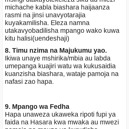
michache kabla biashara haijaanza
rasmi na jinsi unavyotarajia
kuyakamilisha. Eleza namna
utakavyobadilisha mpango wako kuwa
kitu halisi(uendeshaji)
8.
Timu nzima na Majukumu yao.
Ikiwa unaye mshirika/mbia au labda
umepanga kuajiri watu wa kukusaidia
kuanzisha biashara, wataje pamoja na
nafasi zao hapa.
9. Mpango wa Fedha
Hapa unaweza ukaweka ripoti fupi ya
faida na Hasara kwa mwaka au mwezi