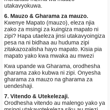
utakavyokuwa.
6. Mauzo & Gharama za mauzo.
Kwenye Mapato (mauzo), eleza njia
zako za msingi za kuingiza mapato ni
zipi? Hapa utaeleza jinsi utakavyoingiza
pesa na ni bidhaa au huduma zipi
zitakazozalisha hayo mapato. Kisia pia
mapato yako kwa mwaka au mwezi
Kwa upande wa Gharama, orodhesha
gharama zako kubwa ni zipi. Onyesha
gharama za mauzo na gharama za
uendeshaji.
7. Vitendo & Utekelezaji.
Orodhesha vitendo au malengo yako ya
msingi utakayotekeleza siku au miezi