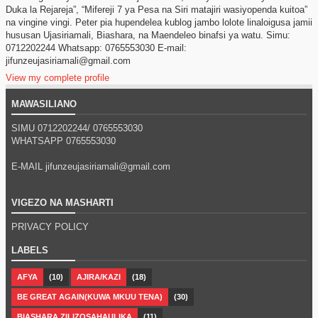
Duka la Rejareja”, “Mifereji 7 ya Pesa na Siri matajiri wasiyopenda kuitoa”
na vingine vingi. Peter pia hupendelea kublog jambo lolote linaloigusa jamii
hususan Ujasiriamali, Biashara, na Maendeleo binafsi ya watu. Simu:
0712202244 Whatsapp: 0765553030 E-mail:
jifunzeujasiriamali@gmail.com
View my complete profile
MAWASILIANO
SIMU 0712202244/
0765553030
WHATSAPP
0765553030
E-MAIL jifunzeujasiriamali@gmail.com
VIGEZO NA MASHARTI
PRIVACY POLICY
LABELS
AFYA
(10)
AJIRA/KAZI
(18)
BE GREAT AGAIN(KUWA MKUU TENA)
(30)
BIASHARA ZILIZOSAHAULIKA
(11)