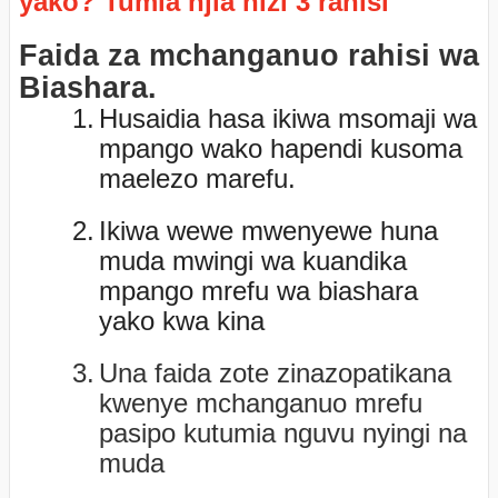
yako? Tumia njia hizi 3 rahisi
Faida za mchanganuo rahisi wa
Biashara.
1.
Husaidia hasa ikiwa msomaji wa
mpango wako hapendi kusoma
maelezo marefu.
2.
Ikiwa wewe mwenyewe huna
muda mwingi wa kuandika
mpango mrefu wa biashara
yako kwa kina
3.
Una faida zote zinazopatikana
kwenye mchanganuo mrefu
pasipo kutumia nguvu nyingi na
muda