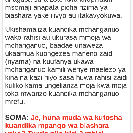
msomaji anapata picha nzima ya
biashara yake ilivyo au itakavyokuwa.
Ukishamaliza kuandika mchanganuo
wako rahisi au ukurasa mmoja wa
mchanganuo, baadae unaweza
ukaamua kuongezea maneno zaidi
(nyama) na kuufanya ukawa
mchanganuo kamili wenye maelezo ya
kina na kazi hiyo sasa huwa rahisi zaidi
kuliko kama ungelianza moja kwa moja
toka mwanzo kuandika mchanganuo
mrefu.
SOMA:
Je, huna muda wa kutosha
kuandika mpango wa biashara