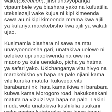
wake(
execution
), jinsi unavyopanga
vipaumbele vya biashara yako na kufuatilia
utekelezaji wake kujua ni kipi kimeenda
sawa au ni kipi kimeenda mrama kwa ajili
ya kufanya marekebisho kwa ajili ya wakati
ujao.
Kusimamia biashara ni sawa na mtu
unavyoendesha gari, unatakiwa uelewe ni
uelekeo upi unaokwenda na uwe na
maono ya kule uendako, picha ya hatma
ya safari yako. Ukichanganya vitu hivyo na
marekebisho ya hapa na pale njiani kama
vile kuruka matuta, kukwepa vitu
barabarani nk. hata kama ikiwa ni barabara
kubwa kama Morogoro road, hakukosekani
matuta na vizuizi vya hapa na pale. Lakini
muda wote unatakiwa kushikilia usukani