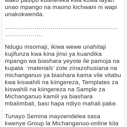
wako pasipo kutetereka kwa kuwa tayari
unao mpango na maono kichwani ni wapi
unakokwenda.
…………………………………………………
……………….
Ndugu msomaji, ikiwa wewe unahitaji
kujifunza kwa kina jinsi ya kuandika
mpango wa biashara yeyote ile pamoja na
kupata ‘
materials
’ zote zinazohusiana na
michanganuo ya biashara kama vile vitabu
kwa kiswahili na kiingereza, Templates za
kiswahili na kiingereza na Sample za
Michanganuo kamili ya biashara
mbalimbali, basi hapa ndiyo mahali pake.
Tunayo Semina inayoendelea sasa
kwenye Group la Michanganuo-online kila