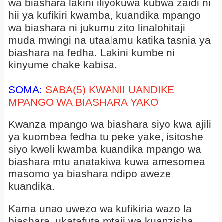
wa biashara lakini iliyokuwa kubwa zaidi ni
hii ya kufikiri kwamba, kuandika mpango
wa biashara ni jukumu zito linalohitaji
muda mwingi na utaalamu katika tasnia ya
biashara na fedha. Lakini kumbe ni
kinyume chake kabisa.
SOMA:
SABA(5) KWANII UANDIKE
MPANGO WA BIASHARA YAKO
Kwanza mpango wa biashara siyo kwa ajili
ya kuombea fedha tu peke yake, isitoshe
siyo kweli kwamba kuandika mpango wa
biashara mtu anatakiwa kuwa amesomea
masomo ya biashara ndipo aweze
kuandika.
Kama unao uwezo wa kufikiria wazo la
biashara, ukatafuta mtaji wa kuanzisha