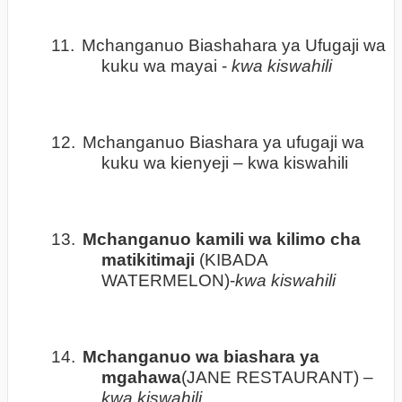
11.
Mchanganuo Biashahara ya Ufugaji wa
kuku wa mayai -
kwa kiswahili
12.
Mchanganuo Biashara ya ufugaji wa
kuku wa kienyeji – kwa kiswahili
13.
Mchanganuo kamili wa kilimo cha
matikitimaji
(KIBADA
WATERMELON)-
kwa kiswahili
14.
Mchanganuo wa biashara ya
mgahawa
(JANE RESTAURANT) –
kwa kiswahili