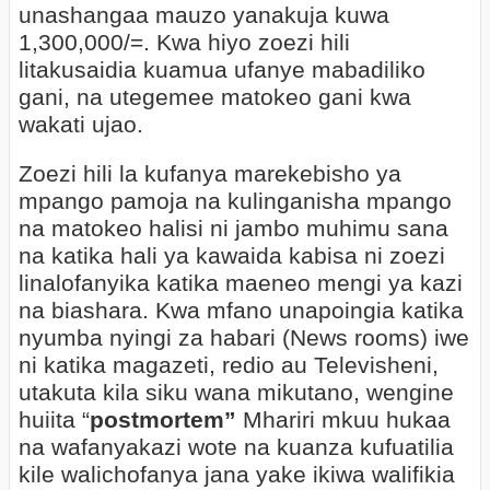
unashangaa mauzo yanakuja kuwa
1,300,000/=. Kwa hiyo zoezi hili
litakusaidia kuamua ufanye mabadiliko
gani, na utegemee matokeo gani kwa
wakati ujao.
Zoezi hili la kufanya marekebisho ya
mpango pamoja na kulinganisha mpango
na matokeo halisi ni jambo muhimu sana
na katika hali ya kawaida kabisa ni zoezi
linalofanyika katika maeneo mengi ya kazi
na biashara. Kwa mfano unapoingia katika
nyumba nyingi za habari (News rooms) iwe
ni katika magazeti, redio au Televisheni,
utakuta kila siku wana mikutano, wengine
huiita “
postmortem”
Mhariri mkuu hukaa
na wafanyakazi wote na kuanza kufuatilia
kile walichofanya jana yake ikiwa walifikia