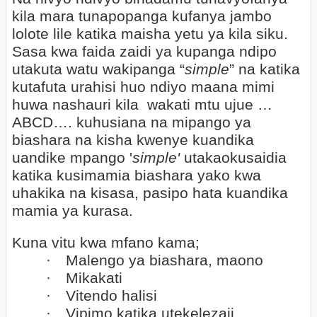
kila mara tunapopanga kufanya jambo
lolote lile katika maisha yetu ya kila siku.
Sasa kwa faida zaidi ya kupanga ndipo
utakuta watu wakipanga “
simple
” na katika
kutafuta urahisi huo ndiyo maana mimi
huwa nashauri kila wakati mtu ujue …
ABCD…. kuhusiana na mipango ya
biashara na kisha kwenye kuandika
uandike mpango '
simple'
utakaokusaidia
katika kusimamia biashara yako kwa
uhakika na kisasa, pasipo hata kuandika
mamia ya kurasa.
Kuna vitu kwa mfano kama;
·
Malengo ya biashara, maono
·
Mikakati
·
Vitendo halisi
·
Vipimo katika utekelezaji