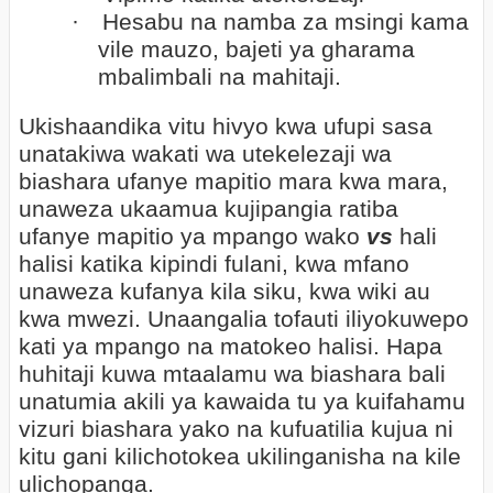
·
Hesabu na namba za msingi kama
vile mauzo, bajeti ya gharama
mbalimbali na mahitaji.
Ukishaandika vitu hivyo kwa ufupi sasa
unatakiwa wakati wa utekelezaji wa
biashara ufanye mapitio mara kwa mara,
unaweza ukaamua kujipangia ratiba
ufanye mapitio ya mpango wako
vs
hali
halisi katika kipindi fulani, kwa mfano
unaweza kufanya kila siku, kwa wiki au
kwa mwezi. Unaangalia tofauti iliyokuwepo
kati ya mpango na matokeo halisi. Hapa
huhitaji kuwa mtaalamu wa biashara bali
unatumia akili ya kawaida tu ya kuifahamu
vizuri biashara yako na kufuatilia kujua ni
kitu gani kilichotokea ukilinganisha na kile
ulichopanga.