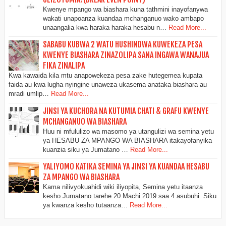
Kwenye mpango wa biashara kuna tathmini inayofanywa
wakati unapoanza kuandaa mchanganuo wako ambapo
unaangalia kwa haraka haraka hesabu n…
Read More...
SABABU KUBWA 2 WATU HUSHINDWA KUWEKEZA PESA
KWENYE BIASHARA ZINAZOLIPA SANA INGAWA WANAJUA
FIKA ZINALIPA
Kwa kawaida kila mtu anapowekeza pesa zake hutegemea kupata
faida au kwa lugha nyingine unaweza ukasema anataka biashara au
mradi umlip…
Read More...
JINSI YA KUCHORA NA KUTUMIA CHATI & GRAFU KWENYE
MCHANGANUO WA BIASHARA
Huu ni mfululizo wa masomo ya utangulizi wa semina yetu
ya HESABU ZA MPANGO WA BIASHARA itakayofanyika
kuanzia siku ya Jumatano …
Read More...
YALIYOMO KATIKA SEMINA YA JINSI YA KUANDAA HESABU
ZA MPANGO WA BIASHARA
Kama nilivyokuahidi wiki iliyopita, Semina yetu itaanza
kesho Jumatano tarehe 20 Machi 2019 saa 4 asubuhi. Siku
ya kwanza kesho tutaanza…
Read More...