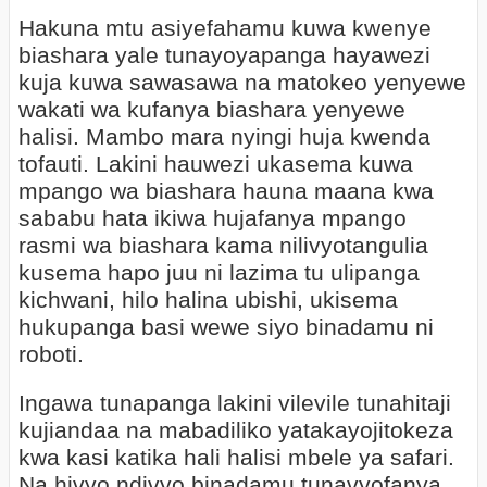
Hakuna mtu asiyefahamu kuwa kwenye
biashara yale tunayoyapanga hayawezi
kuja kuwa sawasawa na matokeo yenyewe
wakati wa kufanya biashara yenyewe
halisi. Mambo mara nyingi huja kwenda
tofauti. Lakini hauwezi ukasema kuwa
mpango wa biashara hauna maana kwa
sababu hata ikiwa hujafanya mpango
rasmi wa biashara kama nilivyotangulia
kusema hapo juu ni lazima tu ulipanga
kichwani, hilo halina ubishi, ukisema
hukupanga basi wewe siyo binadamu ni
roboti.
Ingawa tunapanga lakini vilevile tunahitaji
kujiandaa na mabadiliko yatakayojitokeza
kwa kasi katika hali halisi mbele ya safari.
Na hivyo ndivyo binadamu tunavyofanya