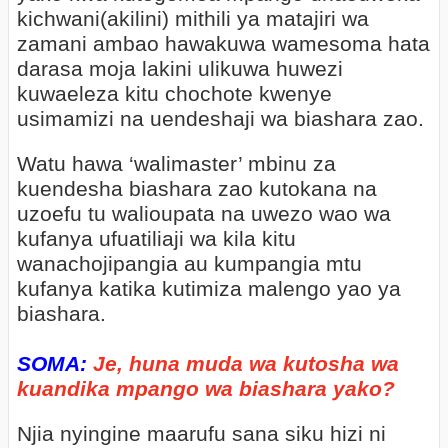
kichwani(akilini) mithili ya matajiri wa
zamani ambao hawakuwa wamesoma hata
darasa moja lakini ulikuwa huwezi
kuwaeleza kitu chochote kwenye
usimamizi na uendeshaji wa biashara zao.
Watu hawa ‘walimaster’ mbinu za
kuendesha biashara zao kutokana na
uzoefu tu walioupata na uwezo wao wa
kufanya ufuatiliaji wa kila kitu
wanachojipangia au kumpangia mtu
kufanya katika kutimiza malengo yao ya
biashara.
SOMA:
Je, huna muda wa kutosha wa
kuandika mpango wa biashara yako?
Njia nyingine maarufu sana siku hizi ni