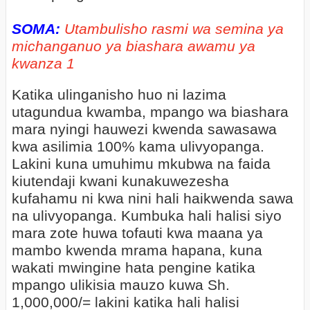
SOMA:
Utambulisho rasmi wa semina ya
michanganuo ya biashara awamu ya
kwanza 1
Katika ulinganisho huo ni lazima
utagundua kwamba, mpango wa biashara
mara nyingi hauwezi kwenda sawasawa
kwa asilimia 100% kama ulivyopanga.
Lakini kuna umuhimu mkubwa na faida
kiutendaji kwani kunakuwezesha
kufahamu ni kwa nini hali haikwenda sawa
na ulivyopanga. Kumbuka hali halisi siyo
mara zote huwa tofauti kwa maana ya
mambo kwenda mrama hapana, kuna
wakati mwingine hata pengine katika
mpango ulikisia mauzo kuwa Sh.
1,000,000/= lakini katika hali halisi