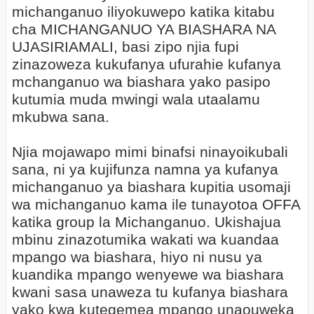
michanganuo iliyokuwepo katika kitabu
cha MICHANGANUO YA BIASHARA NA
UJASIRIAMALI, basi zipo njia fupi
zinazoweza kukufanya ufurahie kufanya
mchanganuo wa biashara yako pasipo
kutumia muda mwingi wala utaalamu
mkubwa sana.
Njia mojawapo mimi binafsi ninayoikubali
sana, ni ya kujifunza namna ya kufanya
michanganuo ya biashara kupitia usomaji
wa michanganuo kama ile tunayotoa OFFA
katika group la Michanganuo. Ukishajua
mbinu zinazotumika wakati wa kuandaa
mpango wa biashara, hiyo ni nusu ya
kuandika mpango wenyewe wa biashara
kwani sasa unaweza tu kufanya biashara
yako kwa kutegemea mpango unaouweka