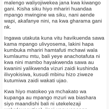
malengo waliyojiwekea jana kwa kiwango
gani. Kisha siku hiyo mhariri huandaa
mpango mwingine wa siku, nani aende
wapi, akafanye nini, na kwa gharama gani
nk.
Ingawa utakuta kuna vitu havikuenda sawa
kama mpango ulivyosema, lakini hapa
kumbuka mhariri hamtafuti mchawi wala
kumlaumu mtu, bali yeye anachotafuta ni
kwa nini mambo hayakwenda sawa au
kwanini yalikwenda vizuri zaidi kushinda
ilivyokisiwa, kusudi mbinu hizo ziweze
kutumiwa zaidi wakati ujao.
Kwa hiyo matokeo ya mchakato wa
kupanga au mpango mzuri wa biashara
siyo maandishi bali ni utekelezaji