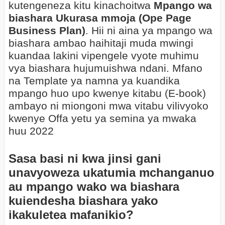
kutengeneza kitu kinachoitwa
Mpango wa
biashara Ukurasa mmoja (Ope Page
Business Plan)
. Hii ni aina ya mpango wa
biashara ambao haihitaji muda mwingi
kuandaa lakini vipengele vyote muhimu
vya biashara hujumuishwa ndani. Mfano
na Template ya namna ya kuandika
mpango huo upo kwenye kitabu (E-book)
ambayo ni miongoni mwa vitabu vilivyoko
kwenye Offa yetu ya semina ya mwaka
huu 2022
Sasa basi ni kwa jinsi gani
unavyoweza ukatumia mchanganuo
au mpango wako wa biashara
kuiendesha biashara yako
ikakuletea mafanikio?