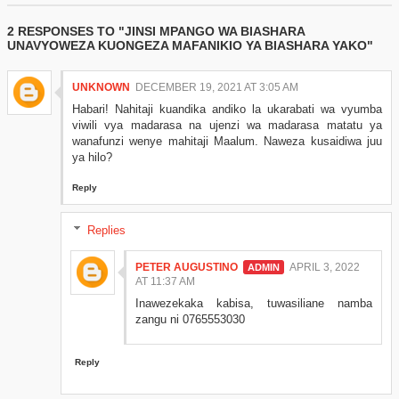
2 RESPONSES TO "JINSI MPANGO WA BIASHARA
UNAVYOWEZA KUONGEZA MAFANIKIO YA BIASHARA YAKO"
UNKNOWN
DECEMBER 19, 2021 AT 3:05 AM
Habari! Nahitaji kuandika andiko la ukarabati wa vyumba
viwili vya madarasa na ujenzi wa madarasa matatu ya
wanafunzi wenye mahitaji Maalum. Naweza kusaidiwa juu
ya hilo?
Reply
Replies
PETER AUGUSTINO
APRIL 3, 2022
AT 11:37 AM
Inawezekaka kabisa, tuwasiliane namba
zangu ni 0765553030
Reply