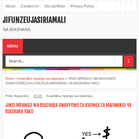
About
Contact Us
Our portfolio
Privacy Policy
JIFUNZEUJASIRIAMALI
NA BIASHARA
MENU
Home
»
Kuandika mpango wa biashara
»
JINSI MPANGO WA BIASHARA
UNAVYOWEZA KUONGEZA MAFANIKIO YA BIASHARA YAKO
Peter Augustino
15:29
Kuandika mpango wa biashara
JINSI MPANGO WA BIASHARA UNAVYOWEZA KUONGEZA MAFANIKIO YA
BIASHARA YAKO