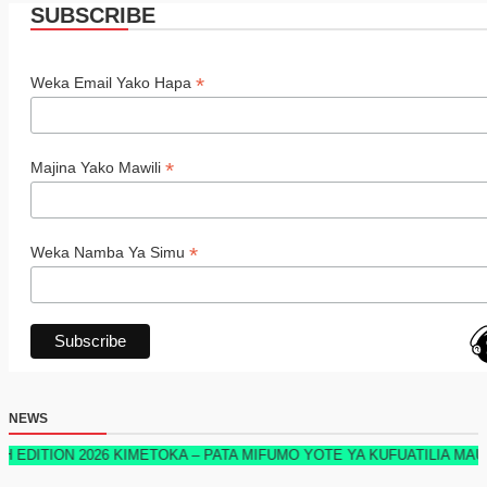
SUBSCRIBE
*
Weka Email Yako Hapa
*
Majina Yako Mawili
*
Weka Namba Ya Simu
NEWS
2026 KIMETOKA – PATA MIFUMO YOTE YA KUFUATILIA MAUZO, STOKU