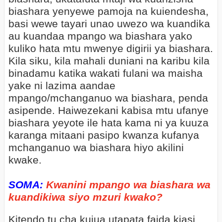
biashara yenyewe pamoja na kuiendesha,
basi wewe tayari unao uwezo wa kuandika
au kuandaa mpango wa biashara yako
kuliko hata mtu mwenye digirii ya biashara.
Kila siku, kila mahali duniani na karibu kila
binadamu katika wakati fulani wa maisha
yake ni lazima aandae
mpango/mchanganuo wa biashara, penda
asipende. Haiwezekani kabisa mtu ufanye
biashara yeyote ile hata kama ni ya kuuza
karanga mitaani pasipo kwanza kufanya
mchanganuo wa biashara hiyo akilini
kwake.
SOMA:
Kwanini mpango wa biashara wa
kuandikiwa siyo mzuri kwako?
Kitendo tu cha kujua utapata faida kiasi