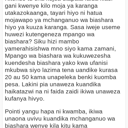
gani kwenye kilo moja ya karanga
utakazokaanga, tayari hiyo ni hatua
mojawapo ya mchanganuo wa biashara
hiyo ya kuuza karanga. Sasa iweje useme
huwezi kutengeneza mpango wa
biashara? Siku hizi mambo
yamerahisishwa mno siyo kama zamani,
Mpango wa biashara wa kukuwezesha
kuendesha biashara yako kwa ufanisi
mkubwa siyo lazima tena uandike kurasa
20 au 50 kama unapeleka benki kuomba
pesa. Lakini pia unaweza kuandika
haikatazwi na ni faida zaidi ikiwa unaweza
kufanya hivyo.
Pointi yangu hapa ni kwamba, ikiwa
unaona uvivu kuandika mchanganuo wa
biashara wenye kila kitu kama