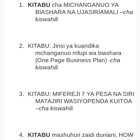
1.
KITABU
cha MICHANGANUO YA
BIASHARA NA UJASIRIAMALI –
cha
kiswahili
2.
KITABU: Jinsi ya kuandika
mchanganuo mfupi wa biashara
(One Page Business Plan) -
cha
kiswahili
3.
KITABU: MIFEREJI 7 YA PESA NA SIRI
MATAJIRI WASIYOPENDA KUITOA
–
cha kiswahili
4.
KITABU
mashuhuri zaidi duniani, HOW