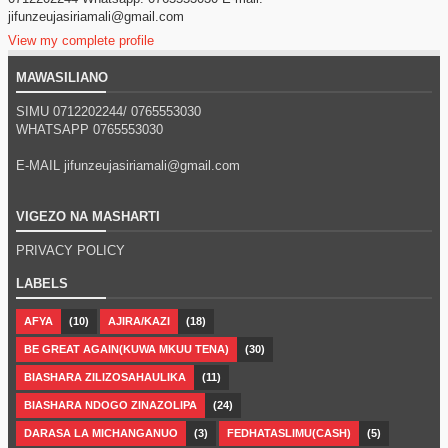
jifunzeujasiriamali@gmail.com
View my complete profile
MAWASILIANO
SIMU 0712202244/
0765553030
WHATSAPP
0765553030
E-MAIL jifunzeujasiriamali@gmail.com
VIGEZO NA MASHARTI
PRIVACY POLICY
LABELS
AFYA
(10)
AJIRA/KAZI
(18)
BE GREAT AGAIN(KUWA MKUU TENA)
(30)
BIASHARA ZILIZOSAHAULIKA
(11)
BIASHARA NDOGO ZINAZOLIPA
(24)
DARASA LA MICHANGANUO
(3)
FEDHATASLIMU(CASH)
(5)