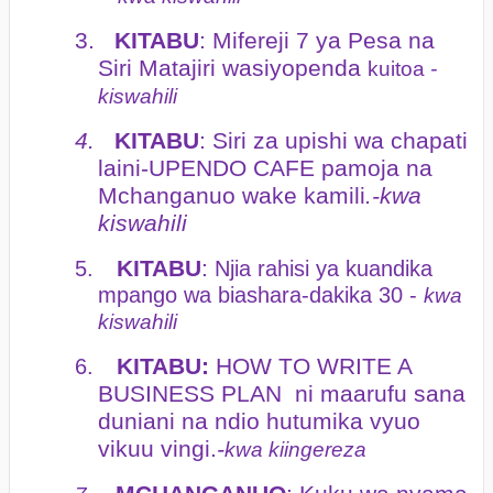
3.
KITABU
: Mifereji 7 ya Pesa na
Siri Matajiri wasiyopenda
kuitoa
-
kiswahili
4.
KITABU
: Siri za upishi wa chapati
laini-UPENDO CAFE pamoja na
Mchanganuo wake kamili
.-kwa
kiswahili
KITABU
:
5.
Njia rahisi ya kuandika
mpango wa biashara-dakika 30 -
kwa
kiswahili
KITABU:
HOW TO WRITE A
6.
BUSINESS PLAN ni maarufu sana
duniani na ndio hutumika vyuo
vikuu vingi.
-
kwa kiingereza