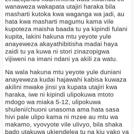
wanaweza wakapata utajiri haraka bila
masharti kutoka kwa waganga wa jadi, au
hata kwa masharti magumu kama vile
kupoteza maisha baada tu ya kipindi fulani
kupita, lakini hakuna mtu yeyote yule
anayeweza akayathibitisha madai haya
zaidi tu ya kuwa ni stori zinazopigwa
vijiweni na imani ndani ya akili za watu.
Na wala hakuna mtu yeyote yule duniani
anayeweza kudai hajawahi kabisa kuwaza
akilini mwake jinsi ya kupata utajiri kwa
haraka, iwe ni kipindi ulipokuwa mtoto
mdogo wa miaka 5-12, ulipokuwa
shuleni/chuoni unasoma ama hata sasa
hivi pale ulipo kama ni mzee au mtu wa
makamo, vyovyote vile ulivyo, bila shaka
bado utakuwa ukiendelea tu na kiu yako ya