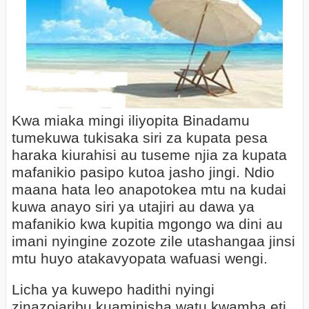
Kwa miaka mingi iliyopita Binadamu
tumekuwa tukisaka siri za kupata pesa
haraka kiurahisi au tuseme njia za kupata
mafanikio pasipo kutoa jasho jingi. Ndio
maana hata leo anapotokea mtu na kudai
kuwa anayo siri ya utajiri au dawa ya
mafanikio kwa kupitia mgongo wa dini au
imani nyingine zozote zile utashangaa jinsi
mtu huyo atakavyopata wafuasi wengi.
Licha ya kuwepo hadithi nyingi
zinazojaribu kuaminisha watu kwamba eti