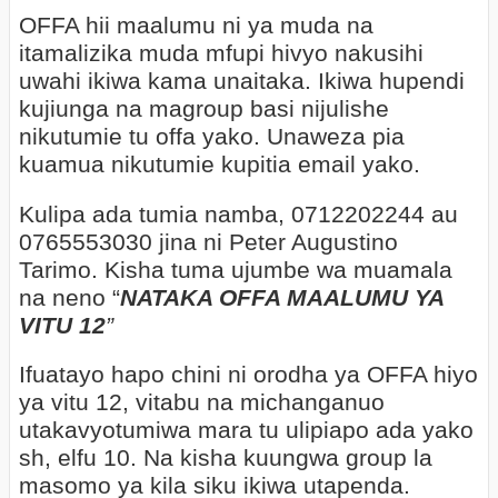
OFFA hii maalumu ni ya muda na
itamalizika muda mfupi hivyo nakusihi
uwahi ikiwa kama unaitaka. Ikiwa hupendi
kujiunga na magroup basi nijulishe
nikutumie tu offa yako. Unaweza pia
kuamua nikutumie kupitia email yako.
Kulipa ada tumia namba, 0712202244 au
0765553030 jina ni Peter Augustino
Tarimo. Kisha tuma ujumbe wa muamala
na neno “
NATAKA OFFA MAALUMU YA
VITU 12
”
Ifuatayo hapo chini ni orodha ya OFFA hiyo
ya vitu 12, vitabu na michanganuo
utakavyotumiwa mara tu ulipiapo ada yako
sh, elfu 10. Na kisha kuungwa group la
masomo ya kila siku ikiwa utapenda.