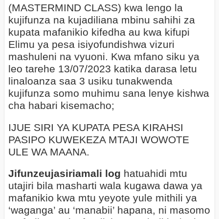
(MASTERMIND CLASS) kwa lengo la
kujifunza na kujadiliana mbinu sahihi za
kupata mafanikio kifedha au kwa kifupi
Elimu ya pesa isiyofundishwa vizuri
mashuleni na vyuoni. Kwa mfano siku ya
leo tarehe 13/07/2023 katika darasa letu
linaloanza saa 3 usiku tunakwenda
kujifunza somo muhimu sana lenye kishwa
cha habari kisemacho;
IJUE SIRI YA KUPATA PESA KIRAHSI
PASIPO KUWEKEZA MTAJI WOWOTE
ULE WA MAANA.
Jifunzeujasiriamali log
hatuahidi mtu
utajiri bila masharti wala kugawa dawa ya
mafanikio kwa mtu yeyote yule mithili ya
‘waganga’ au ‘manabii’ hapana, ni masomo