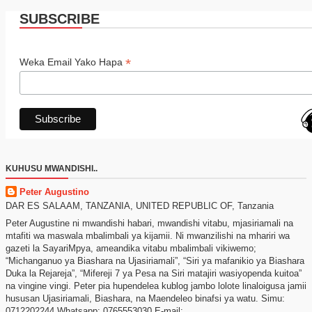
SUBSCRIBE
*
Weka Email Yako Hapa
KUHUSU MWANDISHI..
Peter Augustino
DAR ES SALAAM, TANZANIA, UNITED REPUBLIC OF, Tanzania
Peter Augustine ni mwandishi habari, mwandishi vitabu, mjasiriamali na
mtafiti wa maswala mbalimbali ya kijamii. Ni mwanzilishi na mhariri wa
gazeti la SayariMpya, ameandika vitabu mbalimbali vikiwemo;
“Michanganuo ya Biashara na Ujasiriamali”, “Siri ya mafanikio ya Biashara
Duka la Rejareja”, “Mifereji 7 ya Pesa na Siri matajiri wasiyopenda kuitoa”
na vingine vingi. Peter pia hupendelea kublog jambo lolote linaloigusa jamii
hususan Ujasiriamali, Biashara, na Maendeleo binafsi ya watu. Simu:
0712202244 Whatsapp: 0765553030 E-mail: