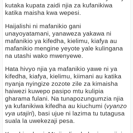
kutaka kupata zaidi njia za kufanikiwa
katika maisha kwa wepesi.
Haijalishi ni mafanikio gani
unayoyatamani, yanaweza yakawa ni
mafanikio ya kifedha, kielimu, kiafya au
mafanikio mengine yeyote yale kulingana
na utashi wako mwenyewe.
Hata hivyo njia ya mafanikio yawe ni ya
kifedha, kiafya, kielimu, kiimani au katika
nyanja nyingize zozote zile za kimaisha
haiwezi kuwepo pasipo mtu kulipia
gharama fulani. Na tunapozungumzia njia
ya kufanikiwa kifedha au kiuchumi (
vyanzo
vya utajiri
), basi ujue ni lazima tu tutagusa
suala la uwekezaji pesa.