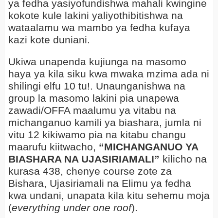
ya fedha yasiyofundishwa mahali kwingine
kokote kule lakini yaliyothibitishwa na
wataalamu wa mambo ya fedha kufaya
kazi kote duniani.
Ukiwa unapenda kujiunga na masomo
haya ya kila siku kwa mwaka mzima ada ni
shilingi elfu 10 tu!. Unaunganishwa na
group la masomo lakini pia unapewa
zawadi/OFFA maalumu ya vitabu na
michanganuo kamili ya biashara, jumla ni
vitu 12 kikiwamo pia na kitabu changu
maarufu kiitwacho,
“MICHANGANUO YA
BIASHARA NA UJASIRIAMALI”
kilicho na
kurasa 438, chenye course zote za
Bishara, Ujasiriamali na Elimu ya fedha
kwa undani, unapata kila kitu sehemu moja
(
everything under one roof
).