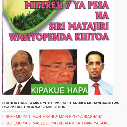
FUATILIA HAPA SEMINA YETU JINSI YA KUANDIKA MCHANGANUO WA
USAGISHAJI UNGA WA SEMBE & DON
SEHEMU YA 1: MUHTASARI & MAELEZO YA BIASHARA
SEHEMU YA 2: MAELEZO YA BIDHAA & TATHMINI YA SOKO