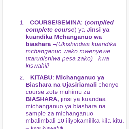
1.
COURSE/SEMINA:
(
compiled
complete course
) ya
Jinsi ya
kuandika Mchanganuo wa
biashara
–(Ukishindwa kuandika
mchanganuo wako mwenyewe
utarudishiwa pesa zako) - kwa
kiswahili
KITABU
:
Michanganuo ya
2.
Biashara na Ujasiriamali
chenye
course zote muhimu za
BIASHARA,
jinsi ya kuandaa
michanganuo ya biashara na
sample za michanganuo
mbalimbali 10 iliyokamilika kila kitu.
–
kwa kiswahili