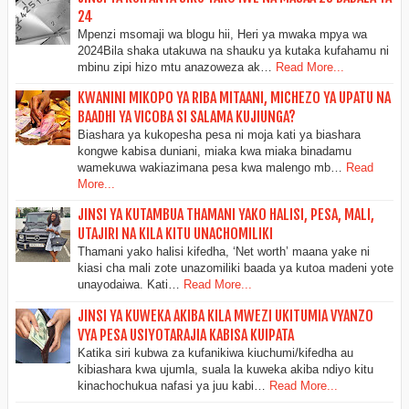
24
Mpenzi msomaji wa blogu hii, Heri ya mwaka mpya wa
2024Bila shaka utakuwa na shauku ya kutaka kufahamu ni
mbinu zipi hizo mtu anazoweza ak…
Read More...
KWANINI MIKOPO YA RIBA MITAANI, MICHEZO YA UPATU NA
BAADHI YA VICOBA SI SALAMA KUJIUNGA?
Biashara ya kukopesha pesa ni moja kati ya biashara
kongwe kabisa duniani, miaka kwa miaka binadamu
wamekuwa wakiazimana pesa kwa malengo mb…
Read
More...
JINSI YA KUTAMBUA THAMANI YAKO HALISI, PESA, MALI,
UTAJIRI NA KILA KITU UNACHOMILIKI
Thamani yako halisi kifedha, ‘Net worth’ maana yake ni
kiasi cha mali zote unazomiliki baada ya kutoa madeni yote
unayodaiwa. Kati…
Read More...
JINSI YA KUWEKA AKIBA KILA MWEZI UKITUMIA VYANZO
VYA PESA USIYOTARAJIA KABISA KUIPATA
Katika siri kubwa za kufanikiwa kiuchumi/kifedha au
kibiashara kwa ujumla, suala la kuweka akiba ndiyo kitu
kinachochukua nafasi ya juu kabi…
Read More...