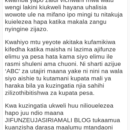
kwamba yapo zaidi vichwani mwa watu
wengi lakini kiukweli hayana uhalisia
wowote ule na mifano ipo mingi tu nitakuja
kuielezea hapa katika makala zangu
nyingine zijazo.
Kwahiyo mtu yeyote akitaka kufamikiwa
kifedha katika maisha ni lazima ajifunze
elimu ya pesa hata kama siyo elimu ile
rasmi shuleni ama chuoni. Ni sharti azijue
‘ABC’ za utajiri maana yake ni nini na wala
siyo aishie tu kutamani kupata mali ya
haraka bila ya kuzingatia njia sahihi
zilizothibitishwa za kupata pesa.
Kwa kuzingatia ukweli huu niliouelezea
hapo juu ndio maana
JIFUNZEUJASIRIAMALI BLOG tukaamua
kuanzisha darasa maalumu mtandaoni