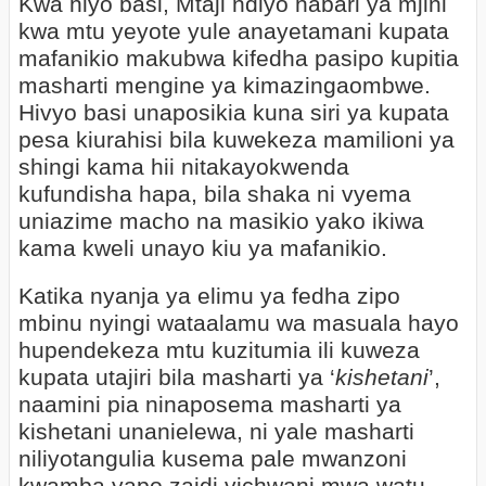
Kwa hiyo basi, Mtaji ndiyo habari ya mjini
kwa mtu yeyote yule anayetamani kupata
mafanikio makubwa kifedha pasipo kupitia
masharti mengine ya kimazingaombwe.
Hivyo basi unaposikia kuna siri ya kupata
pesa kiurahisi bila kuwekeza mamilioni ya
shingi kama hii nitakayokwenda
kufundisha hapa, bila shaka ni vyema
uniazime macho na masikio yako ikiwa
kama kweli unayo kiu ya mafanikio.
Katika nyanja ya elimu ya fedha zipo
mbinu nyingi wataalamu wa masuala hayo
hupendekeza mtu kuzitumia ili kuweza
kupata utajiri bila masharti ya ‘
kishetani
’,
naamini pia ninaposema masharti ya
kishetani unanielewa, ni yale masharti
niliyotangulia kusema pale mwanzoni