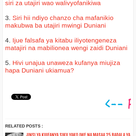
siri za utajiri wao walivyofanikiwa
3.
Siri hii ndiyo chanzo cha mafanikio
makubwa ba utajiri mwingi Duniani
4.
Ijue falsafa ya kitabu iliyotengeneza
matajiri na mabilionea wengi zaidi Duniani
5.
Hivi unajua unaweza kufanya miujiza
hapa Duniani ukiamua?
RELATED POSTS :
JINSI YA KUIFANYA SIKU YAKO IWE NA MASAA 25 BADALA YA