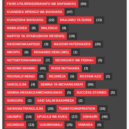
FIKIRI UTAJIRIKE(MSAHAFU WA MAFANIKIO)
(50)
KUANDIKA MPANGO WA BIASHARA
(47)
KUANZISHA BIASHARA.
(22)
MAAJABU YA DUNIA
(13)
MABILIONEA
(8)
MALENGO
(8)
MAPITIO YA VITABU(BOOK REVIEWS)
(19)
MASOMOWASAP2020
(3)
MASOMOYAFEDHA2019
(20)
MIKOPO
(6)
MOHAMED DEWJ (MO)
(1)
MOTIVATION/HAMASA
(7)
MZUNGUKO WA FEDHA+
(5)
MASOMO MUHIMU
(65)
RUGE MUTAHABA
(3)
REGINALD MENGI
(8)
REJAREJA
(5)
ROSTAM AZIZ
(2)
SAIKOLOJIA
(4)
SEMINA YA MICHANGANUO
(65)
SEMINA:HESABUZAMICHANGANUO
(5)
SUCCESS STORIES
(5)
SUNGURA
(2)
SAID SALIM BAKHRESA
(2)
SAYANSI&TEKNOLOJIA
(20)
TIAMOYO/INSPIRATION
(16)
UBUNIFU
(14)
UFUGAJI WA KUKU
(17)
USHAURI
(40)
UGUNDUZI
(13)
UJASIRIAMALI
(25)
VIWANDA
(6)