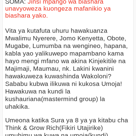
SOMA:
Jinsi mpango wa biashara
unavyoweza kuongeza mafanikio ya
biashara yako.
Vita ya kutafuta uhuru hawakuanza
Mwalimu Nyerere, Jomo Kenyetta, Obote,
Mugabe, Lumumba na wengineo, hapana,
kabla yao yalikuwepo mapambano kama
hayo mengi mfano wa akina Kinjekitile na
Majimaji, Maumau, nk. Lakini kwanini
hawakuweza kuwashinda Wakoloni?
Sababu kubwa ilikuwa ni kukosa Umoja!
Hawakuwa na kundi la
kushauriana(mastermind group) la
uhakika.
Umeona katika Sura ya 8 ya ya kitabu cha
Think & Grow Rich(Fikiri Utajirike)
umuhimu wa kuwa na umoja(kundi)