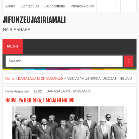
About
Contact Us
Our portfolio
Privacy Policy
JIFUNZEUJASIRIAMALI
NA BIASHARA
MENU
Home
»
DARASA LA MICHANGANUO
»
NGUVU YA USHIRIKA, UMOJA NI NGUVU
Peter Augustino
12:02
DARASA LA MICHANGANUO
NGUVU YA USHIRIKA, UMOJA NI NGUVU