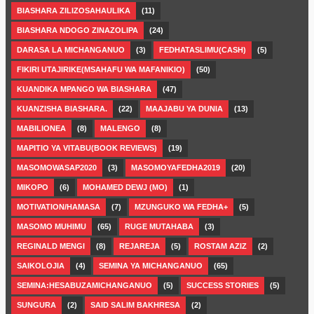
BIASHARA ZILIZOSAHAULIKA
(11)
BIASHARA NDOGO ZINAZOLIPA
(24)
DARASA LA MICHANGANUO
(3)
FEDHATASLIMU(CASH)
(5)
FIKIRI UTAJIRIKE(MSAHAFU WA MAFANIKIO)
(50)
KUANDIKA MPANGO WA BIASHARA
(47)
KUANZISHA BIASHARA.
(22)
MAAJABU YA DUNIA
(13)
MABILIONEA
(8)
MALENGO
(8)
MAPITIO YA VITABU(BOOK REVIEWS)
(19)
MASOMOWASAP2020
(3)
MASOMOYAFEDHA2019
(20)
MIKOPO
(6)
MOHAMED DEWJ (MO)
(1)
MOTIVATION/HAMASA
(7)
MZUNGUKO WA FEDHA+
(5)
MASOMO MUHIMU
(65)
RUGE MUTAHABA
(3)
REGINALD MENGI
(8)
REJAREJA
(5)
ROSTAM AZIZ
(2)
SAIKOLOJIA
(4)
SEMINA YA MICHANGANUO
(65)
SEMINA:HESABUZAMICHANGANUO
(5)
SUCCESS STORIES
(5)
SUNGURA
(2)
SAID SALIM BAKHRESA
(2)