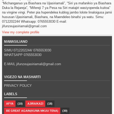
“Michanganuo ya Biashara na Ujasiriamali”, “Siri ya mafanikio ya Biashara
Duka la Rejareja”, “Mifereji 7 ya Pesa na Siri matajiri wasiyopenda kuitoa”
na vingine vingi. Peter pia hupendelea kublog jambo lolote linaloigusa jamii
hususan Ujasiriamali, Biashara, na Maendeleo binafsi ya watu. Simu:
0712202244 Whatsapp: 0765553030 E-mail:
jifunzeujasiriamali@gmail.com
View my complete profile
MAWASILIANO
SIMU 0712202244/
0765553030
WHATSAPP
0765553030
E-MAIL jifunzeujasiriamali@gmail.com
VIGEZO NA MASHARTI
PRIVACY POLICY
LABELS
AFYA
(10)
AJIRA/KAZI
(18)
BE GREAT AGAIN(KUWA MKUU TENA)
(30)