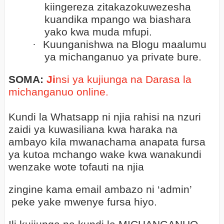
kiingereza zitakazokuwezesha
kuandika mpango wa biashara
yako kwa muda mfupi.
·
Kuunganishwa na Blogu maalumu
ya michanganuo ya private bure.
SOMA:
Ji
nsi ya kujiunga na Darasa la
michanganuo online.
Kundi la Whatsapp ni njia rahisi na nzuri
zaidi ya kuwasiliana kwa haraka na
ambayo kila mwanachama anapata fursa
ya kutoa mchango wake kwa wanakundi
wenzake wote tofauti na njia
zingine kama email ambazo ni ‘admin’
peke yake mwenye fursa hiyo.