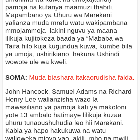
pamoja na kufanya maamuzi thabiti.
Mapambano ya Uhuru wa Marekani
yalianza muda mrefu watu wakipambana
mmojammoja lakini nguvu ya maana
ilikuja kujitokeza baada ya “Mababa wa
Taifa hilo kuja kugundua kuwa, kumbe bila
ya umoja, ushirikiano, hakuna Ushindi
wowote ule wa kweli.
SOMA:
Muda biashara itakaorudisha faida.
John Hancock, Samuel Adams na Richard
Henry Lee walianzisha wazo la
mawasiliano ya pamoja kati ya makoloni
yote 13 ambalo hatimaye lilikuja kuzaa
uhuru tunaoushuhudia leo hii Marekani.
Kabla ya hapo hakukuwa na watu
walioweka mioyo yao, akili, roho na mwili