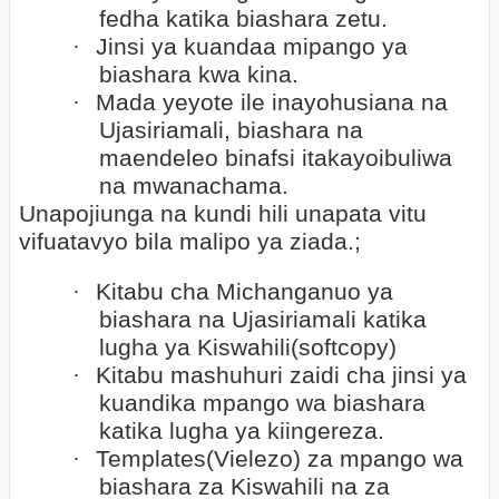
fedha katika biashara zetu.
·
Jinsi ya kuandaa mipango ya
biashara kwa kina.
·
Mada yeyote ile inayohusiana na
Ujasiriamali, biashara na
maendeleo binafsi itakayoibuliwa
na mwanachama.
Unapojiunga na kundi hili unapata vitu
vifuatavyo bila malipo ya ziada.;
·
Kitabu cha Michanganuo ya
biashara na Ujasiriamali katika
lugha ya Kiswahili(softcopy)
·
Kitabu mashuhuri zaidi cha jinsi ya
kuandika mpango wa biashara
katika lugha ya kiingereza.
·
Templates(Vielezo) za mpango wa
biashara za Kiswahili na za