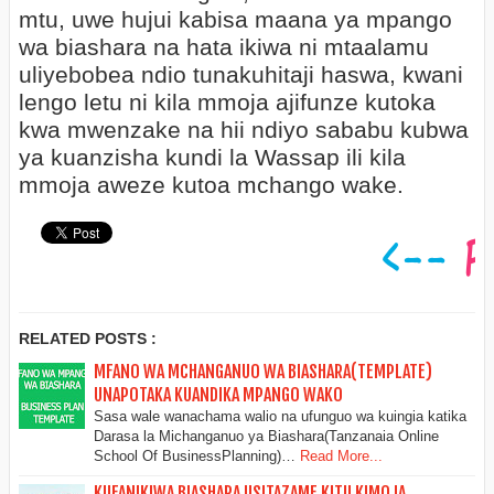
mtu, uwe hujui kabisa maana ya mpango
wa biashara na hata ikiwa ni mtaalamu
uliyebobea ndio tunakuhitaji haswa, kwani
lengo letu ni kila mmoja ajifunze kutoka
kwa mwenzake na hii ndiyo sababu kubwa
ya kuanzisha kundi la Wassap ili kila
mmoja aweze kutoa mchango wake.
RELATED POSTS :
MFANO WA MCHANGANUO WA BIASHARA(TEMPLATE)
UNAPOTAKA KUANDIKA MPANGO WAKO
Sasa wale wanachama walio na ufunguo wa kuingia katika
Darasa la Michanganuo ya Biashara(Tanzanaia Online
School Of BusinessPlanning)…
Read More...
KUFANIKIWA BIASHARA USITAZAME KITU KIMOJA,