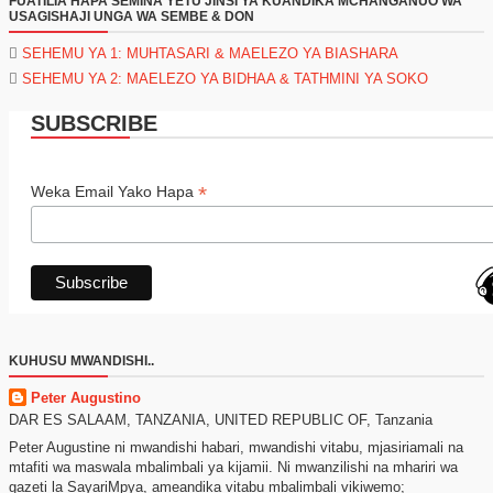
FUATILIA HAPA SEMINA YETU JINSI YA KUANDIKA MCHANGANUO WA
USAGISHAJI UNGA WA SEMBE & DON
SEHEMU YA 1: MUHTASARI & MAELEZO YA BIASHARA
SEHEMU YA 2: MAELEZO YA BIDHAA & TATHMINI YA SOKO
SUBSCRIBE
*
Weka Email Yako Hapa
KUHUSU MWANDISHI..
Peter Augustino
DAR ES SALAAM, TANZANIA, UNITED REPUBLIC OF, Tanzania
Peter Augustine ni mwandishi habari, mwandishi vitabu, mjasiriamali na
mtafiti wa maswala mbalimbali ya kijamii. Ni mwanzilishi na mhariri wa
gazeti la SayariMpya, ameandika vitabu mbalimbali vikiwemo;