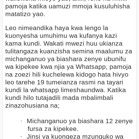
pamoja katika uamuzi mmoja kusuluhisha
matatizo yao.
Leo nimeandika haya kwa lengo la
kuonyesha umuhimu wa kufanya kazi
kama kundi. Wakati mwezi huu ukianza
tulitangaza kuanzisha semina maalumu za
michanganuo ya biashara zenye ubunifu
wa kipekee kwa njia ya Whatsapp, pamoja
na zoezi hili kuchelewa kidogo hata hivyo
leo tarehe 19 tumeianza rasmi na tayari
kundi la whatsapp limeshaundwa. Katika
kundi hilo tutajadili mada mbalimbali
zinazohusiana na;
·
Michanganuo ya biashara 12 zenye
fursa za kipekee.
·
Jinsi ya kuongeza mzunguko wa