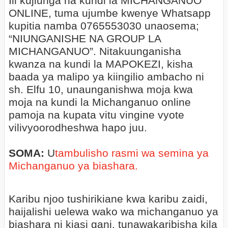
Ili kujiunga na kundi la MICHANGANUO
ONLINE, tuma ujumbe kwenye Whatsapp
kupitia namba 0765553030 unaosema;
“NIUNGANISHE NA GROUP LA
MICHANGANUO”. Nitakuunganisha
kwanza na kundi la MAPOKEZI, kisha
baada ya malipo ya kiingilio ambacho ni
sh. Elfu 10, unaunganishwa moja kwa
moja na kundi la Michanganuo online
pamoja na kupata vitu vingine vyote
vilivyoorodheshwa hapo juu.
SOMA:
U
tambulisho rasmi wa semina ya
Michanganuo ya biashara.
Karibu njoo tushirikiane kwa karibu zaidi,
haijalishi uelewa wako wa michanganuo ya
biashara ni kiasi gani, tunawakaribisha kila