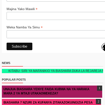
*
Majina Yako Mawili
*
Weka Namba Ya Simu
NEWS
KITABU: SIRI YA MAFANIKIO YA BIASHARA DUKA LA REJAREJA NEW T
POPULAR POSTS
UNAJUA BIASHARA YENYE FAIDA KUBWA NA YA HARAKA
MARA 2 YA MTAJI UTAKAOWEKEZA?
BIASHARA 7 NZURI ZA KUFANYA ZITAKAZOKUINGIZIA PESA