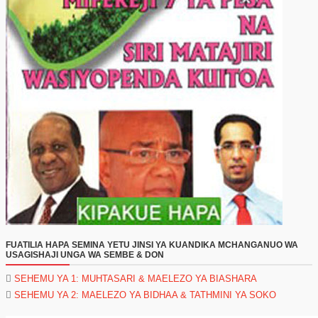
FUATILIA HAPA SEMINA YETU JINSI YA KUANDIKA MCHANGANUO WA
USAGISHAJI UNGA WA SEMBE & DON
SEHEMU YA 1: MUHTASARI & MAELEZO YA BIASHARA
SEHEMU YA 2: MAELEZO YA BIDHAA & TATHMINI YA SOKO