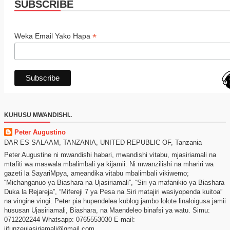
SUBSCRIBE
*
Weka Email Yako Hapa
KUHUSU MWANDISHI..
Peter Augustino
DAR ES SALAAM, TANZANIA, UNITED REPUBLIC OF, Tanzania
Peter Augustine ni mwandishi habari, mwandishi vitabu, mjasiriamali na
mtafiti wa maswala mbalimbali ya kijamii. Ni mwanzilishi na mhariri wa
gazeti la SayariMpya, ameandika vitabu mbalimbali vikiwemo;
“Michanganuo ya Biashara na Ujasiriamali”, “Siri ya mafanikio ya Biashara
Duka la Rejareja”, “Mifereji 7 ya Pesa na Siri matajiri wasiyopenda kuitoa”
na vingine vingi. Peter pia hupendelea kublog jambo lolote linaloigusa jamii
hususan Ujasiriamali, Biashara, na Maendeleo binafsi ya watu. Simu:
0712202244 Whatsapp: 0765553030 E-mail:
jifunzeujasiriamali@gmail.com