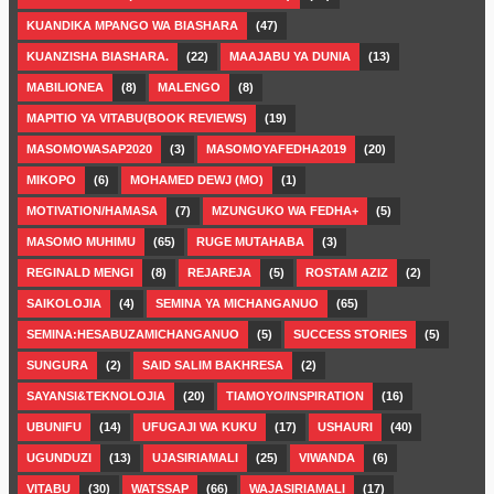
KUANDIKA MPANGO WA BIASHARA
(47)
KUANZISHA BIASHARA.
(22)
MAAJABU YA DUNIA
(13)
MABILIONEA
(8)
MALENGO
(8)
MAPITIO YA VITABU(BOOK REVIEWS)
(19)
MASOMOWASAP2020
(3)
MASOMOYAFEDHA2019
(20)
MIKOPO
(6)
MOHAMED DEWJ (MO)
(1)
MOTIVATION/HAMASA
(7)
MZUNGUKO WA FEDHA+
(5)
MASOMO MUHIMU
(65)
RUGE MUTAHABA
(3)
REGINALD MENGI
(8)
REJAREJA
(5)
ROSTAM AZIZ
(2)
SAIKOLOJIA
(4)
SEMINA YA MICHANGANUO
(65)
SEMINA:HESABUZAMICHANGANUO
(5)
SUCCESS STORIES
(5)
SUNGURA
(2)
SAID SALIM BAKHRESA
(2)
SAYANSI&TEKNOLOJIA
(20)
TIAMOYO/INSPIRATION
(16)
UBUNIFU
(14)
UFUGAJI WA KUKU
(17)
USHAURI
(40)
UGUNDUZI
(13)
UJASIRIAMALI
(25)
VIWANDA
(6)
VITABU
(30)
WATSSAP
(66)
WAJASIRIAMALI
(17)