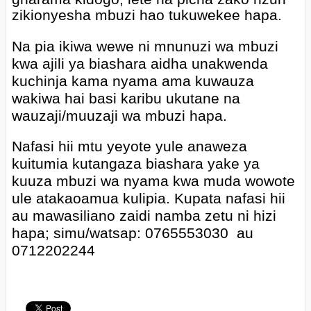
zikionyesha mbuzi hao tukuwekee hapa.
Na pia ikiwa wewe ni mnunuzi wa mbuzi
kwa ajili ya biashara aidha unakwenda
kuchinja kama nyama ama kuwauza
wakiwa hai basi karibu ukutane na
wauzaji/muuzaji wa mbuzi hapa.
Nafasi hii mtu yeyote yule anaweza
kuitumia kutangaza biashara yake ya
kuuza mbuzi wa nyama kwa muda wowote
ule atakaoamua kulipia. Kupata nafasi hii
au mawasiliano zaidi namba zetu ni hizi
hapa; simu/watsap: 0765553030 au
0712202244