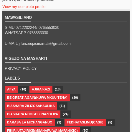
View my complete profile
MAWASILIANO
SIMU 0712202244/
0765553030
WHATSAPP
0765553030
E-MAIL jifunzeujasiriamali@gmail.com
VIGEZO NA MASHARTI
PRIVACY POLICY
LABELS
AFYA
(10)
AJIRA/KAZI
(18)
BE GREAT AGAIN(KUWA MKUU TENA)
(30)
BIASHARA ZILIZOSAHAULIKA
(11)
BIASHARA NDOGO ZINAZOLIPA
(24)
DARASA LA MICHANGANUO
(3)
FEDHATASLIMU(CASH)
(5)
FIKIRI UTAJIRIKE(MSAHAFU WA MAFANIKIO)
(50)