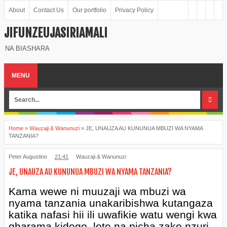
About
Contact Us
Our portfolio
Privacy Policy
JIFUNZEUJASIRIAMALI
NA BIASHARA
MENU
Home
»
Wauzaji & Wanunuzi
»
JE, UNAUZA AU KUNUNUA MBUZI WA NYAMA
TANZANIA?
Peter Augustino
21:41
Wauzaji & Wanunuzi
JE, UNAUZA AU KUNUNUA MBUZI WA NYAMA TANZANIA?
Kama wewe ni muuzaji wa mbuzi wa
nyama tanzania unakaribishwa kutangaza
katika nafasi hii ili uwafikie watu wengi kwa
gharama kidogo, lete na picha zako nzuri