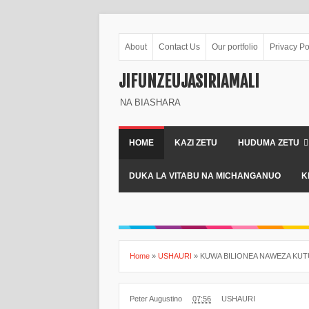
About
Contact Us
Our portfolio
Privacy Po
JIFUNZEUJASIRIAMALI
NA BIASHARA
HOME
KAZI ZETU
HUDUMA ZETU
DUKA LA VITABU NA MICHANGANUO
K
Home
»
USHAURI
»
KUWA BILIONEA NAWEZA KUTUM
Peter Augustino
07:56
USHAURI