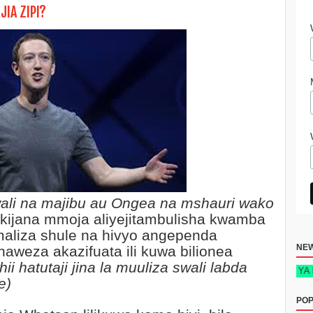
IA ZIPI?
ali na majibu au
Ongea na mshauri wako
 kijana mmoja aliyejitambulisha kwamba
aliza shule na hivyo angependa
NE
weza akazifuata ili kuwa bilionea
hii hatutaji jina la muuliza swali labda
KITABU: SIRI YA MAFANIKIO
e)
POP