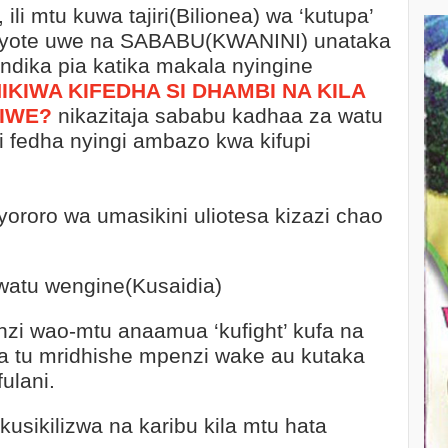
ili mtu kuwa tajiri(Bilionea) wa ‘kutupa’
a yote uwe na SABABU(KWANINI) unataka
andika pia katika makala nyingine
IKIWA KIFEDHA SI DHAMBI NA KILA
KIWE?
nikazitaja sababu kadhaa za watu
ki fedha nyingi ambazo kwa kifupi
roro wa umasikini uliotesa kizazi chao
watu wengine(Kusaidia)
zi wao-mtu anaamua ‘kufight’ kufa na
sa tu mridhishe mpenzi wake au kutaka
fulani.
sikilizwa na karibu kila mtu hata