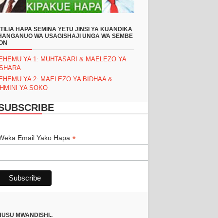
TILIA HAPA SEMINA YETU JINSI YA KUANDIKA
ANGANUO WA USAGISHAJI UNGA WA SEMBE
ON
EHEMU YA 1: MUHTASARI & MAELEZO YA
ASHARA
EHEMU YA 2: MAELEZO YA BIDHAA &
HMINI YA SOKO
SUBSCRIBE
*
*
Weka Email Yako Hapa
USU MWANDISHI..