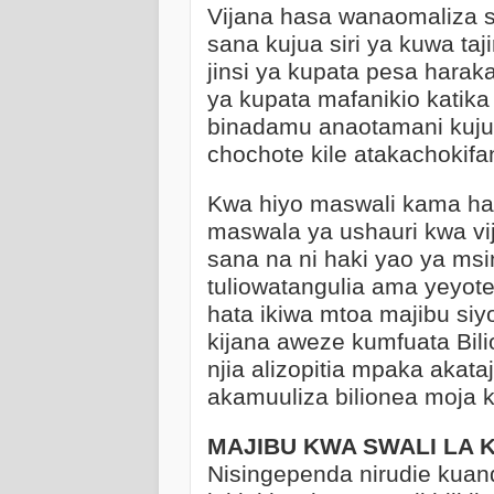
Vijana hasa wanaomaliza 
sana kujua siri ya kuwa tajir
jinsi ya kupata pesa har
ya kupata mafanikio katika
binadamu anaotamani kujua
chochote kile atakachokif
Kwa hiyo maswali kama hay
maswala ya ushauri kwa vi
sana na ni haki yao ya msi
tuliowatangulia ama yeyot
hata ikiwa mtoa majibu siyo
kijana aweze kumfuata Bil
njia alizopitia mpaka akataji
akamuuliza bilionea moja
MAJIBU KWA SWALI LA K
Nisingependa nirudie kuan