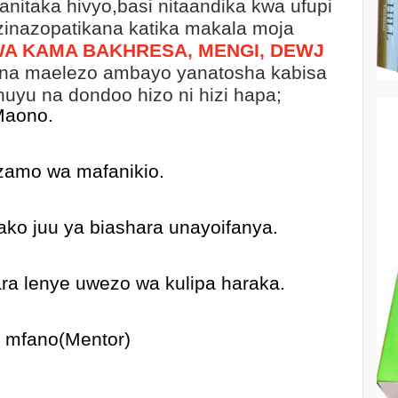
inanitaka hivyo,basi nitaandika kwa ufupi
inazopatikana katika makala moja
A KAMA BAKHRESA, MENGI, DEWJ
 ina maelezo ambayo yanatosha kabisa
 huyu na dondoo hizo ni hizi hapa;
Maono.
azamo wa mafanikio.
o juu ya biashara unayoifanya.
ara lenye uwezo wa kulipa haraka.
 mfano(Mentor)