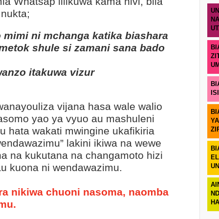
mia Whatsap lilikuwa kama hivi, bila
UN
nukta;
NA
U
mimi ni mchanga katika biashara
nmetok shule si zamani sana bado
BI
ZI
U
nzo itakuwa vizur
BI
IS
anayouliza vijana hasa wale walio
BI
masomo yao ya vyuo au mashuleni
YA
hata wakati mwingine ukafikiria
ZI
wendawazimu” lakini ikiwa na wewe
BI
ana na kukutana na changamoto hizi
EL
u kuona ni wendawazimu.
UN
AI
ra nikiwa chuoni nasoma, naomba
ND
umu.
H