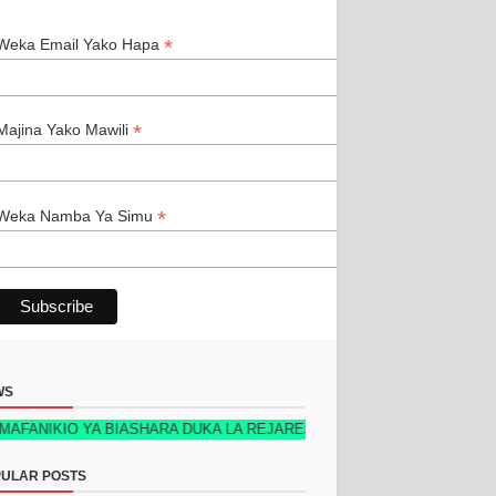
*
*
Weka Email Yako Hapa
*
Majina Yako Mawili
*
Weka Namba Ya Simu
WS
 YA BIASHARA DUKA LA REJAREJA NEW TECH EDITION 2026 KIMETOK
ULAR POSTS