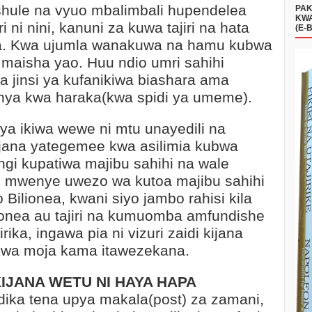
shule na vyuo mbalimbali hupendelea
PAK
KWA
i ni nini, kanuni za kuwa tajiri na hata
(E-
aka. Kwa ujumla wanakuwa na hamu kubwa
 maisha yao. Huu ndio umri sahihi
 jinsi ya kufanikiwa biashara ama
anya kwa haraka(kwa spidi ya umeme).
a ikiwa wewe ni mtu unayedili na
jana yategemee kwa asilimia kubwa
ngi kupatiwa majibu sahihi na wale
e mwenye uwezo wa kutoa majibu sahihi
 Bilionea, kwani siyo jambo rahisi kila
ionea au tajiri na kumuomba amfundishe
rika, ingawa pia ni vizuri zaidi kijana
 kwa moja kama itawezekana.
IJANA WETU NI HAYA HAPA
dika tena upya makala(post) za zamani,