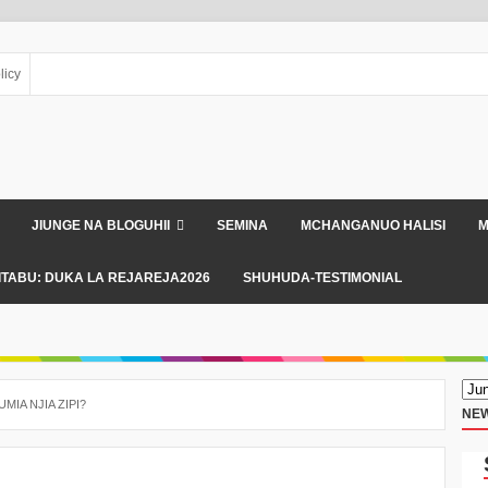
licy
JIUNGE NA BLOGUHII
SEMINA
MCHANGANUO HALISI
M
ITABU: DUKA LA REJAREJA2026
SHUHUDA-TESTIMONIAL
IA NJIA ZIPI?
NEW