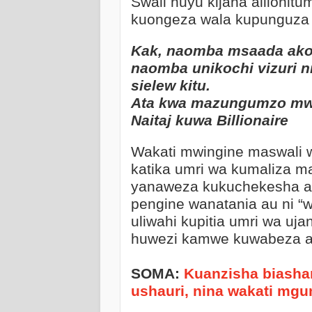
Swali huyu kijana alilonitu
kuongeza wala kupunguza 
Kak, naomba msaada ako 
naomba unikochi vizuri 
sielew kitu.
Ata kwa mazungumzo mwa
Naitaj kuwa Billionaire
Wakati mwingine maswali w
katika umri wa kumaliza 
yanaweza kukuchekesha au 
pengine wanatania au ni “
uliwahi kupitia umri wa uj
huwezi kamwe kuwabeza a
SOMA:
Kuanzisha biasha
ushauri, nina wakati mg