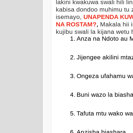
lakini kwakuwa swali hili l
kabisa dondoo muhimu tu z
isemayo,
UNAPENDA KUW
NA ROSTAM?
,
Makala hii
kujibu swali la kijana wetu
1.
Anza na Ndoto au 
2.
Jijengee akilini mt
3.
Ongeza ufahamu wak
4.
Buni wazo la biash
5.
Tafuta mtu wako wa
6.
Anzisha biashara.