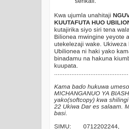
serikali.
Kwa ujumla unahitaji
NGUV
KUUTAFUTA HUO UBILIO
kutajirika siyo siri tena wa
Bilionea mwingine yeyote
utekelezaji wake. Ukiweza 
Ubilionea ni haki yako kama
binadamu na hakuna kiumb
kuupata.
...........................................
Kama bado hukuwa umesom
MICHANGANUO YA BIASHA
yako(softcopy) kwa shilingi
22 Ukiwa Dar es salaam. Mi
basi.
SIMU: 0712202244,