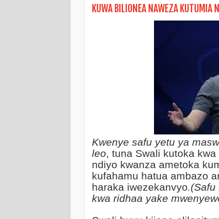
KUWA BILIONEA NAWEZA KUTUMIA NJ
Kwenye safu yetu ya masw
leo
, tuna Swali kutoka kwa
ndiyo kwanza ametoka kum
kufahamu hatua ambazo ana
haraka iwezekanvyo
.(Safu 
kwa ridhaa yake mwenyew