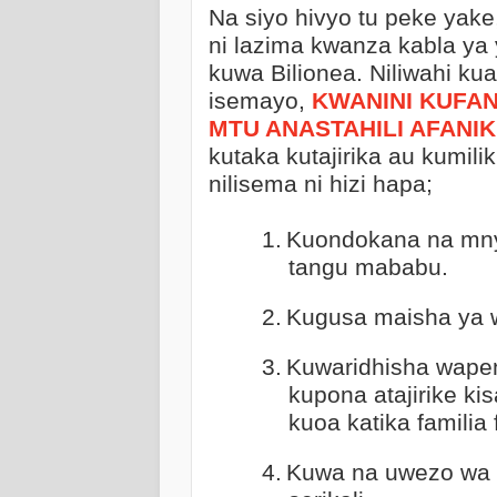
Na siyo hivyo tu peke yake, 
ni lazima kwanza kabla y
kuwa Bilionea. Niliwahi ku
isemayo,
KWANINI KUFAN
MTU ANASTAHILI AFANI
kutaka kutajirika au kumili
nilisema ni hizi hapa;
1.
Kuondokana na mnyo
tangu mababu.
2.
Kugusa maisha ya 
3.
Kuwaridhisha wapen
kupona atajirike ki
kuoa katika familia 
4.
Kuwa na uwezo wa ku