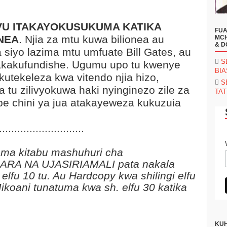
U ITAKAYOKUSUKUMA KATIKA
FUA
NEA
. Njia za mtu kuwa bilionea au
MCH
& D
la siyo lazima mtu umfuate Bill Gates, au
S
 akakufundishe. Ugumu upo tu kwenye
BI
kutekeleza kwa vitendo njia hizo,
S
 tu zilivyokuwa haki nyinginezo zile za
TAT
e chini ya jua atakayeweza kukuzuia
............................
a kitabu mashuhuri cha
RA NA UJASIRIAMALI pata nakala
 elfu 10 tu. Au Hardcopy kwa shilingi elfu
koani tunatuma kwa sh. elfu 30 katika
KUH