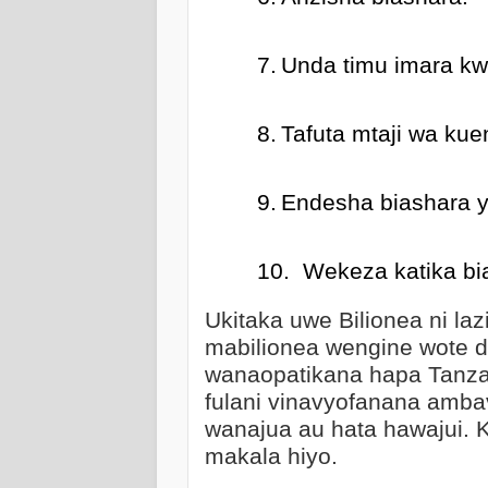
7.
Unda timu imara kw
8.
Tafuta mtaji wa ku
9.
Endesha biashara 
10.
Wekeza katika bi
Ukitaka uwe Bilionea ni laz
mabilionea wengine wote 
wanaopatikana hapa Tanzan
fulani vinavyofanana amba
wanajua au hata hawajui.
makala hiyo.