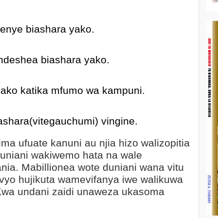
enye biashara yako.
endeshea biashara yako.
yako katika mfumo wa kampuni.
ashara(vitegauchumi) vingine.
ima ufuate kanuni au njia hizo walizopitia
duniani wakiwemo hata na wale
ia. Mabillionea wote duniani wana vitu
vyo hujikuta wamevifanya iwe walikuwa
 Kwa undani zaidi unaweza ukasoma