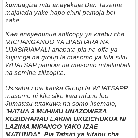
kumuagiza mtu anayekuja Dar. Tazama
majalada yake hapo chini pamoja bei
zake.
Kwa anayenunua softcopy ya kitabu cha
MICHANGANUO YA BIASHARA NA
UJASIRIAMALI anapata pia na offa ya
kujiunga na group la masomo ya kila siku
WHATSAP pamoja na masomo mbalimbali
na semina zilizopita.
Usisahau pia katika Group la WHATSAPP
masomo ni kila siku kwa mfano leo
Jumatatu tutakuwa na somo lisemalo,
"
HATUA 3 MUHIMU UNAZOWEZA
KUZIDHARAU LAKINI UKIZICHUKUA NI
LAZIMA MIPANGO YAKO IZAE
MATUNDA" Pia Tafsiri ya kitabu cha