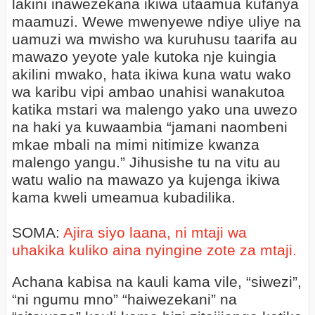
lakini inawezekana ikiwa utaamua kufanya
maamuzi. Wewe mwenyewe ndiye uliye na
uamuzi wa mwisho wa kuruhusu taarifa au
mawazo yeyote yale kutoka nje kuingia
akilini mwako, hata ikiwa kuna watu wako
wa karibu vipi ambao unahisi wanakutoa
katika mstari wa malengo yako una uwezo
na haki ya kuwaambia “jamani naombeni
mkae mbali na mimi nitimize kwanza
malengo yangu.” Jihusishe tu na vitu au
watu walio na mawazo ya kujenga ikiwa
kama kweli umeamua kubadilika.
SOMA:
Ajira siyo laana, ni mtaji wa
uhakika kuliko aina nyingine zote za mtaji.
Achana kabisa na kauli kama vile, “siwezi”,
“ni ngumu mno” “haiwezekani” na