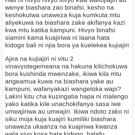
Hali ni hivyo hivyo ilivyo kwa waliojiajiri au
wenye biashara zao binafsi, kesho na
keshokutwa unaweza kuja kumkuta mtu
aliyekuwa na biashara zake akifanya kazi
kwa mtu katika kampuni. Hivyo binafsi
siamini kama kuajiriwa ni laana hata
kidogo bali ni njia bora ya kuelekea kujiajiri
Ajira na kujiajiri ni vitu 2
vinavyotegemeana na hakuna kilichokuwa
bora kushinda mwenzake, ikiwa kila mtu
angeamua kuwa na biashara yake au
kampuni, wafanyakazi wangetoka wapi?
Lakini kitu cha kuzingatia hapa ni malengo
yako katika kile unachokifanya sasa iwe
umeajiriwa au umeajiri. Ikiwa ndoto zako ni
siku moja kuja kuajiri kumiliki biashara
unaweza ukaanza na kuajiriwa kwanza
wala siyo kosa hata kidogo, halafu