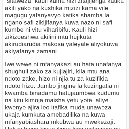
“sitaweza” kauli kama hizi zitajijenga katika
akili yako na kushika mizizi kama vile
magugu yafanyavyo katika shamba la
ngano safi zikijifanya kuwa nazo ni safi
kumbe ni vitu viharibifu. Kauli hizi
zikizoeshwa akilini mtu hujikuta
akirudiarudia makosa yaleyale aliyokuwa
akiyafanya zamani.
Iwe wewe ni mfanyakazi au hata unafanya
shughuli zako za kujiajiri, kila mtu ana
ndoto zake, hizo ni njia tu za kuzifikia
ndoto hizo. Jambo jingine la kuzingatia ni
kwamba binadamu hatujaumbwa kudumu
na kitu kimoja maisha yetu yote, aliye
kwenye ajira leo itafika muda unaweza
ukaja kumkuta amebadilika na kuwa
mfanyabiashara mkubwa au mwekezaji.