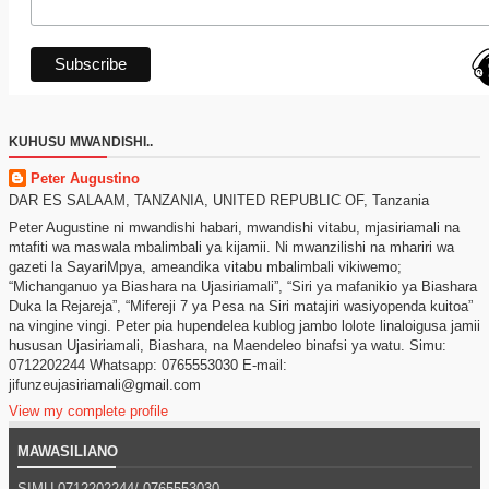
KUHUSU MWANDISHI..
Peter Augustino
DAR ES SALAAM, TANZANIA, UNITED REPUBLIC OF, Tanzania
Peter Augustine ni mwandishi habari, mwandishi vitabu, mjasiriamali na
mtafiti wa maswala mbalimbali ya kijamii. Ni mwanzilishi na mhariri wa
gazeti la SayariMpya, ameandika vitabu mbalimbali vikiwemo;
“Michanganuo ya Biashara na Ujasiriamali”, “Siri ya mafanikio ya Biashara
Duka la Rejareja”, “Mifereji 7 ya Pesa na Siri matajiri wasiyopenda kuitoa”
na vingine vingi. Peter pia hupendelea kublog jambo lolote linaloigusa jamii
hususan Ujasiriamali, Biashara, na Maendeleo binafsi ya watu. Simu:
0712202244 Whatsapp: 0765553030 E-mail:
jifunzeujasiriamali@gmail.com
View my complete profile
MAWASILIANO
SIMU 0712202244/
0765553030