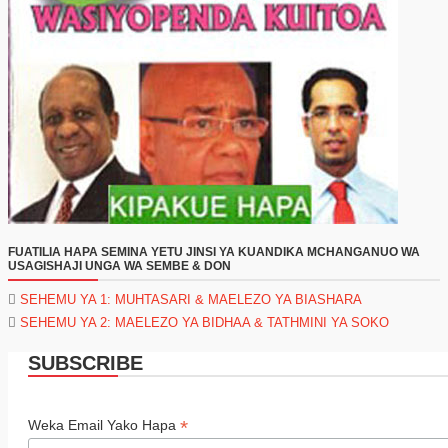
FUATILIA HAPA SEMINA YETU JINSI YA KUANDIKA MCHANGANUO WA
USAGISHAJI UNGA WA SEMBE & DON
SEHEMU YA 1: MUHTASARI & MAELEZO YA BIASHARA
SEHEMU YA 2: MAELEZO YA BIDHAA & TATHMINI YA SOKO
SUBSCRIBE
*
Weka Email Yako Hapa