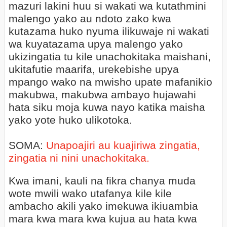
mazuri lakini huu si wakati wa kutathmini
malengo yako au ndoto zako kwa
kutazama huko nyuma ilikuwaje ni wakati
wa kuyatazama upya malengo yako
ukizingatia tu kile unachokitaka maishani,
ukitafutie maarifa, urekebishe upya
mpango wako na mwisho upate mafanikio
makubwa, makubwa ambayo hujawahi
hata siku moja kuwa nayo katika maisha
yako yote huko ulikotoka.
SOMA:
Unapoajiri au kuajiriwa zingatia,
zingatia ni nini unachokitaka.
Kwa imani, kauli na fikra chanya muda
wote mwili wako utafanya kile kile
ambacho akili yako imekuwa ikiuambia
mara kwa mara kwa kujua au hata kwa