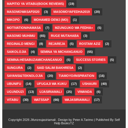
MAPITIO YA VITABU(BOOK REVIEWS)
(19)
MASOMOWASAP2020
(3)
MASOMOYAFEDHA2019
(20)
MIKOPO
(6)
MOHAMED DEWJ (MO)
(1)
MOTIVATION/HAMASA
(7)
MZUNGUKO WA FEDHA+
(5)
MASOMO MUHIMU
(65)
RUGE MUTAHABA
(3)
REGINALD MENGI
(8)
REJAREJA
(5)
ROSTAM AZIZ
(2)
SAIKOLOJIA
(4)
SEMINA YA MICHANGANUO
(65)
SEMINA:HESABUZAMICHANGANUO
(5)
SUCCESS STORIES
(5)
SUNGURA
(2)
SAID SALIM BAKHRESA
(2)
SAYANSI&TEKNOLOJIA
(20)
TIAMOYO/INSPIRATION
(16)
UBUNIFU
(14)
UFUGAJI WA KUKU
(17)
USHAURI
(40)
UGUNDUZI
(13)
UJASIRIAMALI
(25)
VIWANDA
(6)
VITABU
(30)
WATSSAP
(66)
WAJASIRIAMALI
(17)
Copyright 2026
Jifunzeujasiriamali
. Design by
Peter A.Tarimo
| Published By
Self
Help BooksTZ