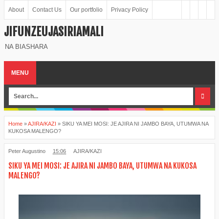
About
Contact Us
Our portfolio
Privacy Policy
JIFUNZEUJASIRIAMALI
NA BIASHARA
MENU
Home
»
AJIRA/KAZI
»
SIKU YA MEI MOSI: JE AJIRA NI JAMBO BAYA, UTUMWA NA
KUKOSA MALENGO?
Peter Augustino
15:06
AJIRA/KAZI
SIKU YA MEI MOSI: JE AJIRA NI JAMBO BAYA, UTUMWA NA KUKOSA
MALENGO?