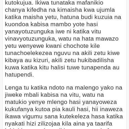
kutokujua. Ikiwa tunataka mafanikio
chanya kifedha na kimaisha kwa ujumla
katika maisha yetu, hatuna budi kuzuia na
kuondoa kabisa mambo yote hasi
yanayotuzunguka iwe ni katika vitu
vinavyotuzunguka, watu na hata mawazo
yetu wenyewe kwani chochote kile
tunachoelekezea nguvu na akili zetu kiwe
kibaya au kizuri, akili zetu hukibadilisha
kuwa katika kitu halisi tuwe tunapenda au
hatupendi.
Lenga tu katika ndoto na malengo yako na
jiweke mbali kabisa na vitu, watu na
matukio yenye mlengo hasi yanayoweza
kukufanya kutoa pia kauli hasi, hii inaweza
ikawa vigumu sana kutekeleza hasa katika
nyakati hizi zilizojaa kila aina ya taarifa