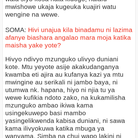
mwishowe ukaja kugeuka kuajiri watu
wengine na wewe.
SOMA:
Hivi unajua kila binadamu ni lazima
afanye biashara angalao mara moja katika
maisha yake yote?
Hivyo ndivyo mzunguko ulivyo duniani
kote. Mtu yeyote asije akakudanganya
kwamba eti ajira au kufanya kazi ya mtu
mwingine au serikali ni jambo baya, ni
utumwa nk. hapana, hiyo ni njia tu ya
wewe kufikia ndoto zako, na kukamilisha
mzunguko ambao ikiwa kama
usingekuwepo basi mambo
yasingelikwenda kabisa duniani, ni sawa
kama ilivyokuwa katika mbuga ya
wanyama, Simba na chui wapo lakini ni