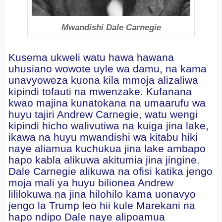
Mwandishi Dale Carnegie
Kusema ukweli watu hawa hawana
uhusiano wowote uyle wa damu, na kama
unavyoweza kuona kila mmoja alizaliwa
kipindi tofauti na mwenzake. Kufanana
kwao majina kunatokana na umaarufu wa
huyu tajiri Andrew Carnegie, watu wengi
kipindi hicho walivutiwa na kuiga jina lake,
ikawa na huyu mwandishi wa kitabu hiki
naye aliamua kuchukua jina lake ambapo
hapo kabla alikuwa akitumia jina jingine.
Dale Carnegie alikuwa na ofisi katika jengo
moja mali ya huyu bilionea Andrew
lililokuwa na jina hilohilo kama uonavyo
jengo la Trump leo hii kule Marekani na
hapo ndipo Dale naye alipoamua