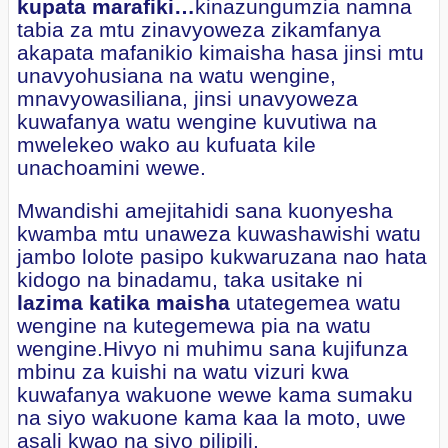
kupata marafiki…
kinazungumzia namna
tabia za mtu zinavyoweza zikamfanya
akapata mafanikio kimaisha hasa jinsi mtu
unavyohusiana na watu wengine,
mnavyowasiliana, jinsi unavyoweza
kuwafanya watu wengine kuvutiwa na
mwelekeo wako au kufuata kile
unachoamini wewe.
Mwandishi amejitahidi sana kuonyesha
kwamba mtu unaweza kuwashawishi watu
jambo lolote pasipo kukwaruzana nao hata
kidogo na binadamu, taka usitake ni
lazima katika maisha
utategemea watu
wengine na kutegemewa pia na watu
wengine.Hivyo ni muhimu sana kujifunza
mbinu za kuishi na watu vizuri kwa
kuwafanya wakuone wewe kama sumaku
na siyo wakuone kama kaa la moto, uwe
asali kwao na siyo pilipili.