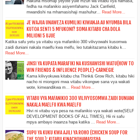
Hakuna msomaji yeyote yule mzuri wa vitabu vya hamasa,
fedha na mafanikio asiyemfahamu Jack Canfield,
mwandishi na mhamasishaji mashuhur…
Read More...
JE WAJUA UNAWEZA KUMILIKI KIWANJA AU NYUMBA BILA
KUTOA SENTI 5 MFUKONI? SOMA KITABU CHA DOLA
MILIONI 5 UJUE
Katika safu yetu ya vitabu vya mafanikio 300 vilivyowahi kusomwa
zaidi duniani nakala maelfu kwa melfu, leo tutakitazama kitabu k…
Read More...
JINSI YA KUPATA MARAFIKI NA KUSHAWISHI WATU(HOW TO
WIN FRIENDS & INFLUENCE PEOPLE)-CARNEGIE
Kama kilivyokuwa kitabu cha Think& Grow Rich, kitabu hiki
nacho ni miongoni mwa vitabu vikongwe sana vya wakati
wote, kimeandikwa m…
Read More...
VITABU VYA MAFANIKIO 300 VILIVYOSOMWA ZAIDI DUNIANI
NAKALA MAELFU KWA MAELFU
Hivi ni vitabu vya pesa na mafanikio vya wakati wote(SELF
DEVELOPMENT BOOKS OF ALL TIMES), Hii ni safu
mpya ambayo inaanza hapa katika …
Read More...
SUPU YA KUKU KWA AJILI YA ROHO (CHICKEN SOUP FOR
THE SOUL): KITABU KINACHOHAMASISHA