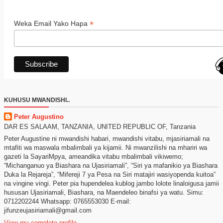
*
Weka Email Yako Hapa
KUHUSU MWANDISHI..
Peter Augustino
DAR ES SALAAM, TANZANIA, UNITED REPUBLIC OF, Tanzania
Peter Augustine ni mwandishi habari, mwandishi vitabu, mjasiriamali na
mtafiti wa maswala mbalimbali ya kijamii. Ni mwanzilishi na mhariri wa
gazeti la SayariMpya, ameandika vitabu mbalimbali vikiwemo;
“Michanganuo ya Biashara na Ujasiriamali”, “Siri ya mafanikio ya Biashara
Duka la Rejareja”, “Mifereji 7 ya Pesa na Siri matajiri wasiyopenda kuitoa”
na vingine vingi. Peter pia hupendelea kublog jambo lolote linaloigusa jamii
hususan Ujasiriamali, Biashara, na Maendeleo binafsi ya watu. Simu:
0712202244 Whatsapp: 0765553030 E-mail:
jifunzeujasiriamali@gmail.com
View my complete profile