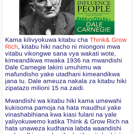
Kama kilivyokuwa kitabu cha
Think& Grow
Rich
, kitabu hiki nacho ni miongoni mwa
vitabu vikongwe sana vya wakati wote,
kimeandikwa mwaka 1936 na mwandishi
Dale Carnegie lakini umuhimu wa
mafundisho yake utadhani kimeandikwa
jana tu. Dale ameuza nakala za kitabu hiki
zipatazo milioni 15 na zaidi.
Mwandishi wa kitabu hiki kama umewahi
kukisoma pamoja na hata maudhui yake
vinashabihiana kwa kiasi fulani na yale
yaliyokuwemo katika Think & Grow Rich na
hata unaweza kudhania labda waandishi