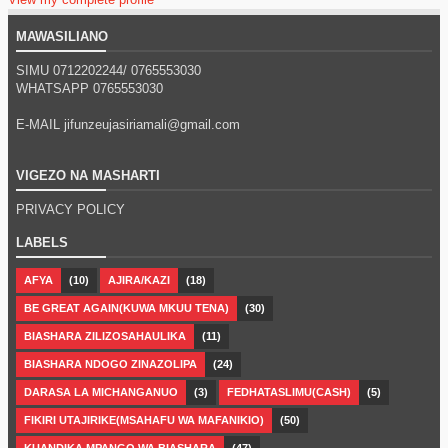
MAWASILIANO
SIMU 0712202244/
0765553030
WHATSAPP
0765553030
E-MAIL jifunzeujasiriamali@gmail.com
VIGEZO NA MASHARTI
PRIVACY POLICY
LABELS
AFYA
(10)
AJIRA/KAZI
(18)
BE GREAT AGAIN(KUWA MKUU TENA)
(30)
BIASHARA ZILIZOSAHAULIKA
(11)
BIASHARA NDOGO ZINAZOLIPA
(24)
DARASA LA MICHANGANUO
(3)
FEDHATASLIMU(CASH)
(5)
FIKIRI UTAJIRIKE(MSAHAFU WA MAFANIKIO)
(50)
KUANDIKA MPANGO WA BIASHARA
(47)