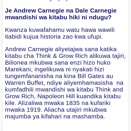
Je Andrew Carnegie na Dale Carnegie
mwandishi wa kitabu hiki ni ndugu?
Kwanza kuwafahamu watu hawa wawili
itabidi kujua historia zao kwa ufupi.
Andrew Carnegie aliyetajwa sana katika
kitabu cha Think & Grow Rich alikuwa tajiri,
Bilionea mkubwa sana enzi hizo huko
Marekani, ingelikuwa ni nyakati hizi
tungemfananisha na kina Bill Gates au
Warren Buffet, ndiye aliyemhamasisha na
kumfadhili mwandishi wa kitabu Think and
Grow Rich, Napoleon Hill kuandika kitabu
kile. Alizaliwa mwaka 1835 na kufariki
mwaka 1919. Aliacha utajiri mkubwa
majumba ya kifahari na mashamba.