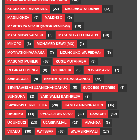
KUANZISHA BIASHARA.
(22)
MAAJABU YA DUNIA
(13)
MABILIONEA
(8)
MALENGO
(8)
MAPITIO YA VITABU(BOOK REVIEWS)
(19)
MASOMOWASAP2020
(3)
MASOMOYAFEDHA2019
(20)
MIKOPO
(6)
MOHAMED DEWJ (MO)
(1)
MOTIVATION/HAMASA
(7)
MZUNGUKO WA FEDHA+
(5)
MASOMO MUHIMU
(65)
RUGE MUTAHABA
(3)
REGINALD MENGI
(8)
REJAREJA
(5)
ROSTAM AZIZ
(2)
SAIKOLOJIA
(4)
SEMINA YA MICHANGANUO
(65)
SEMINA:HESABUZAMICHANGANUO
(5)
SUCCESS STORIES
(5)
SUNGURA
(2)
SAID SALIM BAKHRESA
(2)
SAYANSI&TEKNOLOJIA
(20)
TIAMOYO/INSPIRATION
(16)
UBUNIFU
(14)
UFUGAJI WA KUKU
(17)
USHAURI
(40)
UGUNDUZI
(13)
UJASIRIAMALI
(25)
VIWANDA
(6)
VITABU
(30)
WATSSAP
(66)
WAJASIRIAMALI
(17)