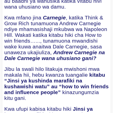
au baadhi ya wahusika katika vitabu hivi
wana uhusiano wa damu.
Kwa mfano jina
Carnegie
, katika Think &
Grow Rich tunamuona Andrew Carnegie
ndiye mhamasishaji mkubwa wa Napoleon
Hill. Wakati katika kitabu hiki cha How to
win friends…..., tunamuona mwandishi
wake kuwa anaitwa Dale Carnegie, sasa
unaweza ukajiuliza,
Andrew Carnegie na
Dale Carnegie wana uhusiano gani?
Jibu la swali hilo litakuja mwishoni mwa
makala hii, hebu kwanza tuangalie
kitabu
“Jinsi ya kushinda marafiki na
kushawishi watu” au “how to win friends
and influence people”
kinazungumzia
kitu gani.
Kwa ufupi kabisa kitabu hiki
Jinsi ya