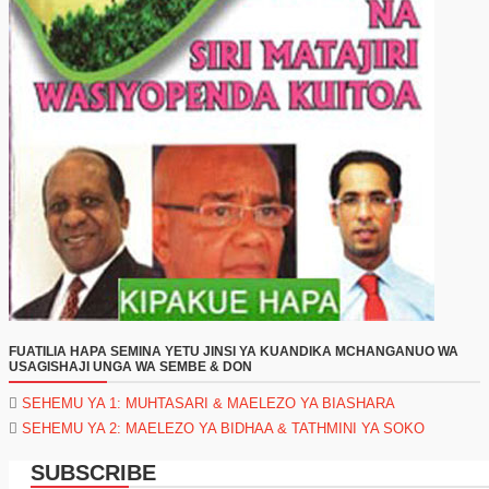
FUATILIA HAPA SEMINA YETU JINSI YA KUANDIKA MCHANGANUO WA
USAGISHAJI UNGA WA SEMBE & DON
SEHEMU YA 1: MUHTASARI & MAELEZO YA BIASHARA
SEHEMU YA 2: MAELEZO YA BIDHAA & TATHMINI YA SOKO
SUBSCRIBE