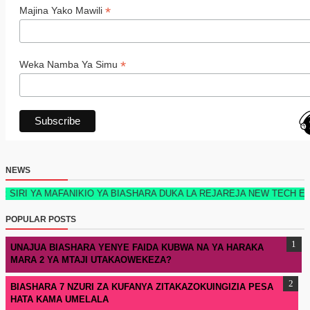
*
Majina Yako Mawili
*
Weka Namba Ya Simu
NEWS
 MAFANIKIO YA BIASHARA DUKA LA REJAREJA NEW TECH EDITION 202
POPULAR POSTS
UNAJUA BIASHARA YENYE FAIDA KUBWA NA YA HARAKA
MARA 2 YA MTAJI UTAKAOWEKEZA?
BIASHARA 7 NZURI ZA KUFANYA ZITAKAZOKUINGIZIA PESA
HATA KAMA UMELALA