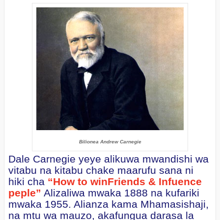
Bilionea Andrew Carnegie
Dale Carnegie yeye alikuwa mwandishi wa
vitabu na kitabu chake maarufu sana ni
hiki cha
“How to winFriends & Infuence
peple”
Alizaliwa mwaka 1888 na kufariki
mwaka 1955. Alianza kama Mhamasishaji,
na mtu wa mauzo, akafungua darasa la