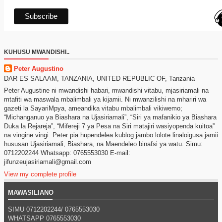
KUHUSU MWANDISHI..
Peter Augustino
DAR ES SALAAM, TANZANIA, UNITED REPUBLIC OF, Tanzania
Peter Augustine ni mwandishi habari, mwandishi vitabu, mjasiriamali na
mtafiti wa maswala mbalimbali ya kijamii. Ni mwanzilishi na mhariri wa
gazeti la SayariMpya, ameandika vitabu mbalimbali vikiwemo;
“Michanganuo ya Biashara na Ujasiriamali”, “Siri ya mafanikio ya Biashara
Duka la Rejareja”, “Mifereji 7 ya Pesa na Siri matajiri wasiyopenda kuitoa”
na vingine vingi. Peter pia hupendelea kublog jambo lolote linaloigusa jamii
hususan Ujasiriamali, Biashara, na Maendeleo binafsi ya watu. Simu:
0712202244 Whatsapp: 0765553030 E-mail:
jifunzeujasiriamali@gmail.com
View my complete profile
MAWASILIANO
SIMU 0712202244/
0765553030
WHATSAPP
0765553030