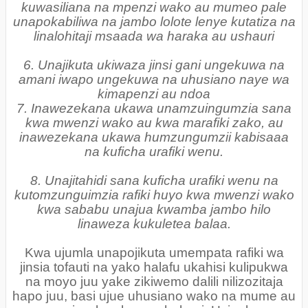
kuwasiliana na mpenzi wako au mumeo pale
unapokabiliwa na jambo lolote lenye kutatiza na
linalohitaji msaada wa haraka au ushauri
6. Unajikuta ukiwaza jinsi gani ungekuwa na
amani iwapo ungekuwa na uhusiano naye wa
kimapenzi au ndoa
7. Inawezekana ukawa unamzuingumzia sana
kwa mwenzi wako au kwa marafiki zako, au
inawezekana ukawa humzungumzii kabisaaa
na kuficha urafiki wenu.
8. Unajitahidi sana kuficha urafiki wenu na
kutomzunguimzia rafiki huyo kwa mwenzi wako
kwa sababu unajua kwamba jambo hilo
linaweza kukuletea balaa.
Kwa ujumla unapojikuta umempata rafiki wa
jinsia tofauti na yako halafu ukahisi kulipukwa
na moyo juu yake zikiwemo dalili nilizozitaja
hapo juu, basi ujue uhusiano wako na mume au