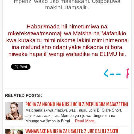
mpenzi wako uko mashakani. Usipokuwa
makini utamsaliti.
Habari/mada hii nimetumiwa na
mkereketwa/msomaji wa Maisha na Mafanikio
kwa kutaka tu mimi nisome lakini mimi nimeona
ina mafundisho ndani yake nikaona ni bora
niiweke hapa ili wengi wafaidike na ELIMU hii.
RELATED POSTS :
PICHA ZA NGONO NA NUSU UCHI ZIMEPUNGUA MAGAZETINI
Msichana akiwa maziwa wazi, nusu uchi Bi Clare Short,
aliyekuwa waziri wa Mambo ya nje wa Uingereza na
Mbunge wa jimbo la Birmi…
Read More...
WANAWAKE NA HISIA ZA USALITI: ZIJUE DALILI ZAKE!!