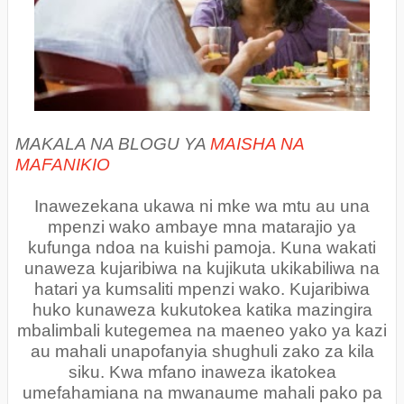
MAKALA NA BLOGU YA
MAISHA NA
MAFANIKIO
Inawezekana ukawa ni mke wa mtu au una
mpenzi wako ambaye mna matarajio ya
kufunga ndoa na kuishi pamoja. Kuna wakati
unaweza kujaribiwa na kujikuta ukikabiliwa na
hatari ya kumsaliti mpenzi wako. Kujaribiwa
huko kunaweza kukutokea katika mazingira
mbalimbali kutegemea na maeneo yako ya kazi
au mahali unapofanyia shughuli zako za kila
siku. Kwa mfano inaweza ikatokea
umefahamiana na mwanaume mahali pako pa