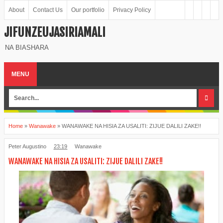
About
Contact Us
Our portfolio
Privacy Policy
JIFUNZEUJASIRIAMALI
NA BIASHARA
MENU
Home
»
Wanawake
»
WANAWAKE NA HISIA ZA USALITI: ZIJUE DALILI ZAKE!!
Peter Augustino
23:19
Wanawake
WANAWAKE NA HISIA ZA USALITI: ZIJUE DALILI ZAKE!!