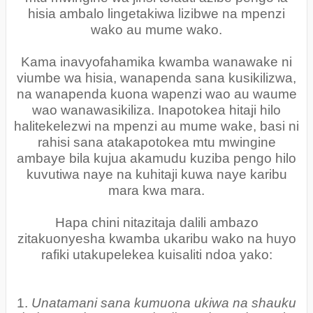
hisia ambalo lingetakiwa lizibwe na mpenzi
wako au mume wako.
Kama inavyofahamika kwamba wanawake ni
viumbe wa hisia, wanapenda sana kusikilizwa,
na wanapenda kuona wapenzi wao au waume
wao wanawasikiliza. Inapotokea hitaji hilo
halitekelezwi na mpenzi au mume wake, basi ni
rahisi sana atakapotokea mtu mwingine
ambaye bila kujua akamudu kuziba pengo hilo
kuvutiwa naye na kuhitaji kuwa naye karibu
mara kwa mara.
Hapa chini nitazitaja dalili ambazo
zitakuonyesha kwamba ukaribu wako na huyo
rafiki utakupelekea kuisaliti ndoa yako:
1.
Unatamani sana kumuona ukiwa na shauku