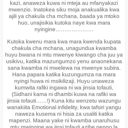
kazi, anaweza kuwa ni mteja au mfanyakazi
mwenzio. Inatokea siku moja anakualika kwa
ajili ya chakula cha mchana, baada ya mtoko
huo, unajisikia kutoka naye kwa mara
nyingine…………………
Kutoka kwenu mara kwa mara kwenda kupata
chakula cha mchana, unagundua kwamba
huyu bwana ni mtu mwenye kiwango cha juu ya
usikivu, katika mazungumzo yenu anaonekana
sana kwamba ni mwelewa na mwenye subira.
Hana papara katika kuzungumza na mara
nyingi huwa ni msikilizaji. Huyu unaweza
kumwita rafiki ingawa ni wa jinsia tofauti,
(Sidhani kama ni dhambi kuwa na rafiki wa
jinsia tofauti……!) Kuna kitu wenzetu wazungu
wanakiita Emotional infidelity, kwa tafsiri yangu
naweza kusema ni hisia za usaliti katika
mapenzi. Maana yake ni kwamba unaruhusu
mtu mwingine wa jinsi tofauti azibe pengo la