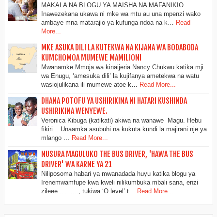
MAKALA NA BLOGU YA MAISHA NA MAFANIKIO
Inawezekana ukawa ni mke wa mtu au una mpenzi wako
ambaye mna matarajio ya kufunga ndoa na k…
Read
More...
MKE ASUKA DILI LA KUTEKWA NA KIJANA WA BODABODA
KUMCHOMOA MUMEWE MAMILIONI
Mwanamke Mmoja wa kinaijeria Nancy Chukwu katika mji
wa Enugu, ‘amesuka dili’ la kujifanya ametekwa na watu
wasiojulikana ili mumewe atoe k…
Read More...
DHANA POTOFU YA USHIRIKINA NI HATARI KUSHINDA
USHIRIKINA WENYEWE.
Veronica Kibuga (katikati) akiwa na wanawe Magu. Hebu
fikiri... Unaamka asubuhi na kukuta kundi la majirani nje ya
mlango …
Read More...
NUSURA MAGULUKO THE BUS DRIVER, 'HAWA THE BUS
DRIVER' WA KARNE YA 21
Niliposoma habari ya mwanadada huyu katika blogu ya
Irenemwamfupe kwa kweli nilikumbuka mbali sana, enzi
zileee………., tukiwa ‘O level’ t…
Read More...