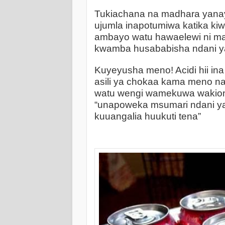
Tukiachana na madhara yanay
ujumla inapotumiwa katika k
ambayo watu hawaelewi ni ma
kwamba husababisha ndani ya 
Kuyeyusha meno! Acidi hii i
asili ya chokaa kama meno na
watu wengi wamekuwa wakio
“unapoweka msumari ndani ya 
kuuangalia huukuti tena”