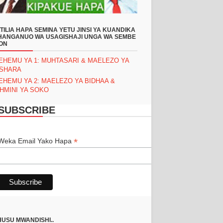
TILIA HAPA SEMINA YETU JINSI YA KUANDIKA
ANGANUO WA USAGISHAJI UNGA WA SEMBE
ON
EHEMU YA 1: MUHTASARI & MAELEZO YA
ASHARA
EHEMU YA 2: MAELEZO YA BIDHAA &
HMINI YA SOKO
SUBSCRIBE
*
*
Weka Email Yako Hapa
USU MWANDISHI..