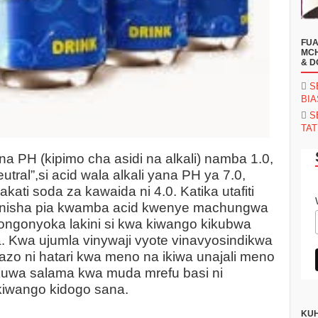
FUA
MCH
& D
S
BI
S
TAT
na PH (kipimo cha asidi na alkali) namba 1.0,
tral”,si acid wala alkali yana PH ya 7.0,
kati soda za kawaida ni 4.0. Katika utafiti
ainisha pia kwamba acid kwenye machungwa
gonyoka lakini si kwa kiwango kikubwa
 Kwa ujumla vinywaji vyote vinavyosindikwa
o ni hatari kwa meno na ikiwa unajali meno
uwa salama kwa muda mrefu basi ni
iwango kidogo sana.
KUH