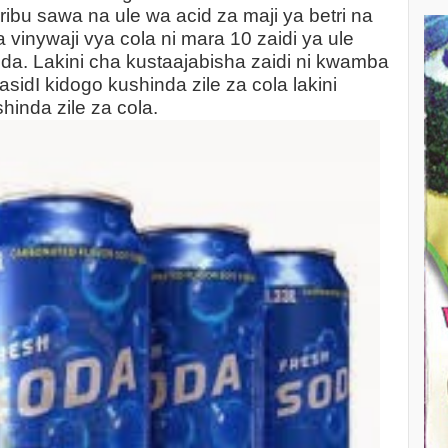
aribu sawa na ule wa acid za maji ya betri na
 vinywaji vya cola ni mara 10 zaidi ya ule
da. Lakini cha kustaajabisha zaidi ni kwamba
idI kidogo kushinda zile za cola lakini
hinda zile za cola.