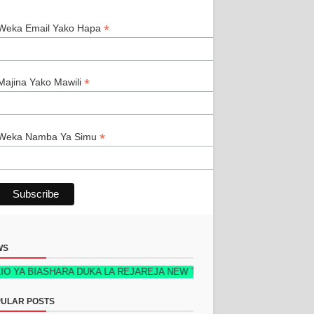
*
*
Weka Email Yako Hapa
*
Majina Yako Mawili
*
Weka Namba Ya Simu
WS
HARA DUKA LA REJAREJA NEW TECH EDITION 2026 KIMETOKA – PATA
ULAR POSTS