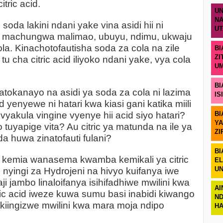
itric acid.
UN
NA
oda lakini ndani yake vina asidi hii ni
U
e machungwa malimao, ubuyu, ndimu, ukwaju
la. Kinachotofautisha soda za cola na zile
BI
ZI
u cha citric acid iliyoko ndani yake, vya cola
U
BI
okanayo na asidi ya soda za cola ni lazima
IS
id yenyewe ni hatari kwa kiasi gani katika miili
, vyakula vingine vyenye hii acid siyo hatari?
BI
YA
uyapige vita? Au citric ya matunda na ile ya
ZI
a huwa zinatofauti fulani?
BI
kemia wanasema kwamba kemikali ya citric
EL
UN
nyingi za Hydrojeni na hivyo kuifanya iwe
i jambo linaloifanya isihifadhiwe mwilini kwa
AI
ic acid iweze kuwa sumu basi inabidi kiwango
ND
 kiingizwe mwilini kwa mara moja ndipo
H