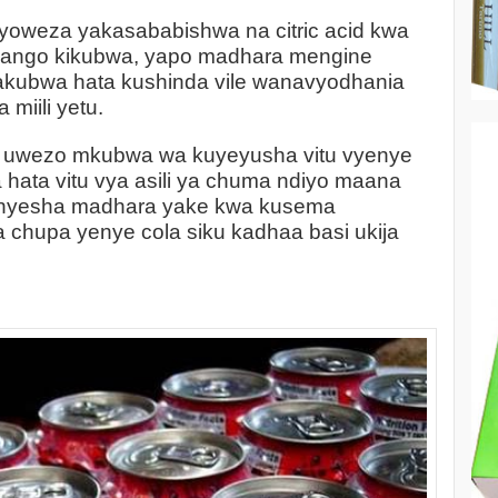
oweza yakasababishwa na citric acid kwa
iwango kikubwa, yapo madhara mengine
kubwa hata kushinda vile wanavyodhania
miili yetu.
na uwezo mkubwa wa kuyeyusha vitu vyenye
 hata vitu vya asili ya chuma ndiyo maana
nyesha madhara yake kwa kusema
chupa yenye cola siku kadhaa basi ukija