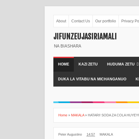
About
Contact Us
Our portfolio
Privacy Po
JIFUNZEUJASIRIAMALI
NA BIASHARA
HOME
KAZI ZETU
HUDUMA ZETU
DUKA LA VITABU NA MICHANGANUO
K
Home
»
MAKALA
»
HATARI! SODA ZA COLA HUYEY
Peter Augustino
14:57
MAKALA