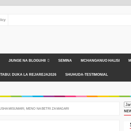
licy
JIUNGE NA BLOGUHII
SEMINA
MCHANGANUO HALISI
M
ITABU: DUKA LA REJAREJA2026
SHUHUDA-TESTIMONIAL
USHA MISUMARI, MENO NA BETRI ZA MAGARI
NEW