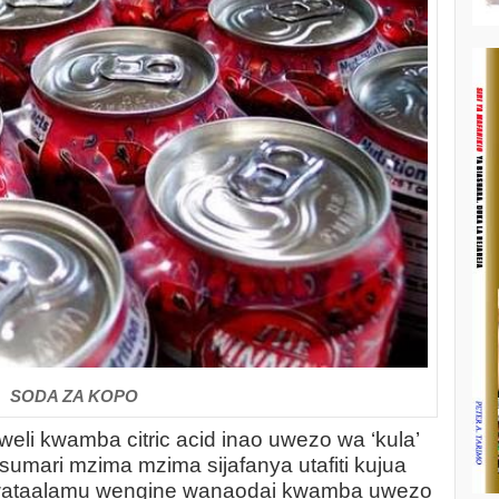
SODA ZA KOPO
kweli kwamba citric acid inao uwezo wa ‘kula’
umari mzima mzima sijafanya utafiti kujua
wataalamu wengine wanaodai kwamba uwezo