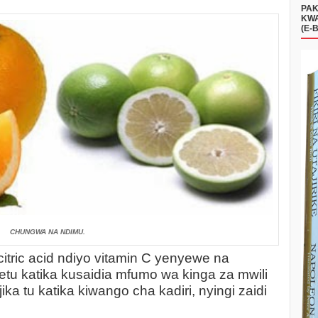
PAK
KWA
(E-
CHUNGWA NA NDIMU.
ric acid ndiyo vitamin C yenyewe na
yetu katika kusaidia mfumo wa kinga za mwili
ika tu katika kiwango cha kadiri, nyingi zaidi