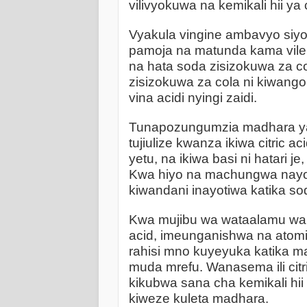
vilivyokuwa na kemikali hii ya c
Vyakula vingine ambavyo siyo s
pamoja na matunda kama vil
na hata soda zisizokuwa za co
zisizokuwa za cola ni kiwango t
vina acidi nyingi zaidi.
Tunapozungumzia madhara yat
tujiulize kwanza ikiwa citric ac
yetu, na ikiwa basi ni hatari je
Kwa hiyo na machungwa nayo t
kiwandani inayotiwa katika sod
Kwa mujibu wa wataalamu wa 
acid, imeunganishwa na atomi 
rahisi mno kuyeyuka katika maj
muda mrefu. Wanasema ili citr
kikubwa sana cha kemikali hii
kiweze kuleta madhara.