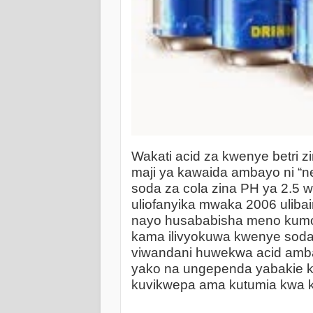
Wakati acid za kwenye betri zi
maji ya kawaida ambayo ni “neu
soda za cola zina PH ya 2.5 wa
uliofanyika mwaka 2006 ulib
nayo husababisha meno kumon
kama ilivyokuwa kwenye soda.
viwandani huwekwa acid ambaz
yako na ungependa yabakie k
kuvikwepa ama kutumia kwa k