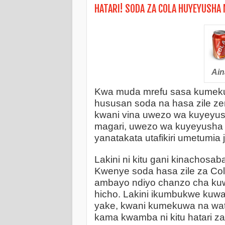
HATARI! SODA ZA COLA HUYEYUSHA 
Ain
Kwa muda mrefu sasa kumekuw
hususan soda na hasa zile zen
kwani vina uwezo wa kuyeyus
magari, uwezo wa kuyeyusha 
yanatakata utafikiri umetumia ji
Lakini ni kitu gani kinachosab
Kwenye soda hasa zile za Cola
ambayo ndiyo chanzo cha kuw
hicho. Lakini ikumbukwe kuwa 
yake, kwani kumekuwa na wa
kama kwamba ni kitu hatari za