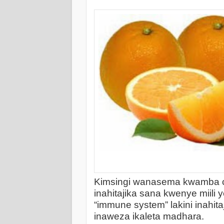
Kimsingi wanasema kwamba cit
inahitajika sana kwenye miili 
“immune system” lakini inahitaj
inaweza ikaleta madhara.