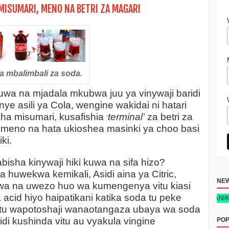
MISUMARI, MENO NA BETRI ZA MAGARI
a mbalimbali za soda.
a na mjadala mkubwa juu ya vinywaji baridi
ye asili ya Cola, wengine wakidai ni hatari
ha misumari, kusafishia
terminal’
za betri za
‘
meno na hata ukioshea masinki ya choo basi
ki.
abisha kinywaji hiki kuwa na sifa hizo?
 huwekwa kemikali, Asidi aina ya Citric,
NE
a na uwezo huo wa kumengenya vitu kiasi
acid hiyo haipatikani katika soda tu peke
KITABU: SIRI YA MAFANIKIO YA BIAS
tu wapotoshaji wanaotangaza ubaya wa soda
idi kushinda vitu au vyakula vingine
POP