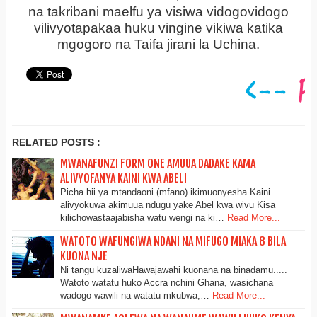
na takribani maelfu ya visiwa vidogovidogo
vilivyotapakaa huku vingine vikiwa katika
mgogoro na Taifa jirani la Uchina.
RELATED POSTS :
MWANAFUNZI FORM ONE AMUUA DADAKE KAMA
ALIVYOFANYA KAINI KWA ABELI
Picha hii ya mtandaoni (mfano) ikimuonyesha Kaini
alivyokuwa akimuua ndugu yake Abel kwa wivu Kisa
kilichowastaajabisha watu wengi na ki…
Read More...
WATOTO WAFUNGIWA NDANI NA MIFUGO MIAKA 8 BILA
KUONA NJE
Ni tangu kuzaliwaHawajawahi kuonana na binadamu.....
Watoto watatu huko Accra nchini Ghana, wasichana
wadogo wawili na watatu mkubwa,…
Read More...