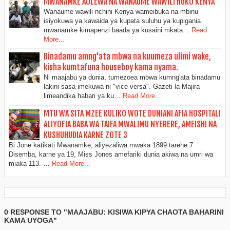
MWANAMKE AOLEWA NA WANAUME WAWILI HUKO KENYA
Wanaume wawili nchini Kenya wameibuka na mbinu
isiyokuwa ya kawaida ya kupata suluhu ya kupigania
mwanamke kimapenzi baada ya kusaini mkata…
Read
More...
Binadamu amng'ata mbwa na kuumeza ulimi wake,
kisha kumtafuna houseboy kama nyama.
Ni maajabu ya dunia, tumezoea mbwa kumng'ata binadamu
lakini sasa imekuwa ni "vice versa". Gazeti la Majira
limeandika habari ya ku…
Read More...
MTU WA SITA MZEE KULIKO WOTE DUNIANI AFIA HOSPITALI
ALIYOFIA BABA WA TAIFA MWALIMU NYERERE, AMEISHI NA
KUSHUHUDIA KARNE ZOTE 3
Bi Jone katikati Mwanamke, aliyezaliwa mwaka 1899 tarehe 7
Disemba, karne ya 19, Miss Jones amefariki dunia akiwa na umri wa
miaka 113. …
Read More...
0 RESPONSE TO "MAAJABU: KISIWA KIPYA CHAOTA BAHARINI
KAMA UYOGA"