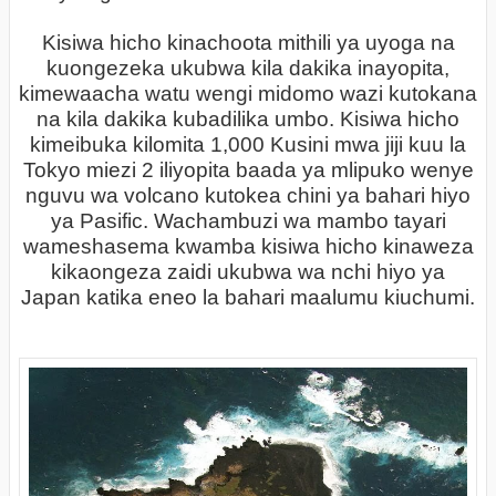
Kisiwa hicho kinachoota mithili ya uyoga na
kuongezeka ukubwa kila dakika inayopita,
kimewaacha watu wengi midomo wazi kutokana
na kila dakika kubadilika umbo. Kisiwa hicho
kimeibuka kilomita 1,000 Kusini mwa jiji kuu la
Tokyo miezi 2 iliyopita baada ya mlipuko wenye
nguvu wa volcano kutokea chini ya bahari hiyo
ya Pasific. Wachambuzi wa mambo tayari
wameshasema kwamba kisiwa hicho kinaweza
kikaongeza zaidi ukubwa wa nchi hiyo ya
Japan katika eneo la bahari maalumu kiuchumi.