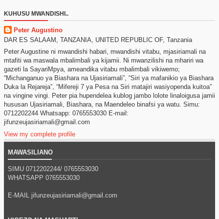
KUHUSU MWANDISHI..
Peter Augustino
DAR ES SALAAM, TANZANIA, UNITED REPUBLIC OF, Tanzania
Peter Augustine ni mwandishi habari, mwandishi vitabu, mjasiriamali na
mtafiti wa maswala mbalimbali ya kijamii. Ni mwanzilishi na mhariri wa
gazeti la SayariMpya, ameandika vitabu mbalimbali vikiwemo;
“Michanganuo ya Biashara na Ujasiriamali”, “Siri ya mafanikio ya Biashara
Duka la Rejareja”, “Mifereji 7 ya Pesa na Siri matajiri wasiyopenda kuitoa”
na vingine vingi. Peter pia hupendelea kublog jambo lolote linaloigusa jamii
hususan Ujasiriamali, Biashara, na Maendeleo binafsi ya watu. Simu:
0712202244 Whatsapp: 0765553030 E-mail:
jifunzeujasiriamali@gmail.com
View my complete profile
MAWASILIANO
SIMU 0712202244/
0765553030
WHATSAPP
0765553030
E-MAIL jifunzeujasiriamali@gmail.com