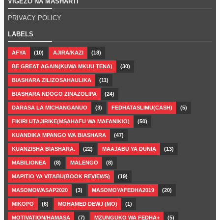
VIGEZO NA MASHARTI
PRIVACY POLICY
LABELS
AFYA
(10)
AJIRA/KAZI
(18)
BE GREAT AGAIN(KUWA MKUU TENA)
(30)
BIASHARA ZILIZOSAHAULIKA
(11)
BIASHARA NDOGO ZINAZOLIPA
(24)
DARASA LA MICHANGANUO
(3)
FEDHATASLIMU(CASH)
(5)
FIKIRI UTAJIRIKE(MSAHAFU WA MAFANIKIO)
(50)
KUANDIKA MPANGO WA BIASHARA
(47)
KUANZISHA BIASHARA.
(22)
MAAJABU YA DUNIA
(13)
MABILIONEA
(8)
MALENGO
(8)
MAPITIO YA VITABU(BOOK REVIEWS)
(19)
MASOMOWASAP2020
(3)
MASOMOYAFEDHA2019
(20)
MIKOPO
(6)
MOHAMED DEWJ (MO)
(1)
MOTIVATION/HAMASA
(7)
MZUNGUKO WA FEDHA+
(5)