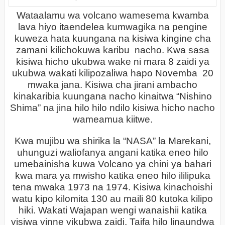
Wataalamu wa volcano wamesema kwamba
lava hiyo itaendelea kumwagika na pengine
kuweza hata kuungana na kisiwa kingine cha
zamani kilichokuwa karibu nacho. Kwa sasa
kisiwa hicho ukubwa wake ni mara 8 zaidi ya
ukubwa wakati kilipozaliwa hapo Novemba 20
mwaka jana. Kisiwa cha jirani ambacho
kinakaribia kuungana nacho kinaitwa “Nishino
Shima” na jina hilo hilo ndilo kisiwa hicho nacho
wameamua kiitwe.
Kwa mujibu wa shirika la “NASA” la Marekani,
uhunguzi waliofanya angani katika eneo hilo
umebainisha kuwa Volcano ya chini ya bahari
kwa mara ya mwisho katika eneo hilo ililipuka
tena mwaka 1973 na 1974. Kisiwa kinachoishi
watu kipo kilomita 130 au maili 80 kutoka kilipo
hiki. Wakati Wajapan wengi wanaishii katika
visiwa vinne vikubwa zaidi, Taifa hilo linaundwa