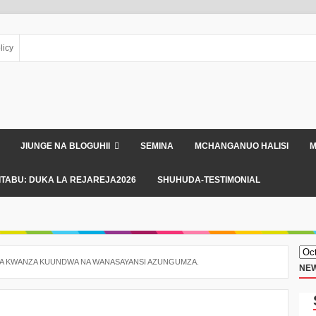
licy
JIUNGE NA BLOGUHII
SEMINA
MCHANGANUO HALISI
M
ITABU: DUKA LA REJAREJA2026
SHUHUDA-TESTIMONIAL
WA KWANZA KUUNDWA NA WANASAYANSI AZUNGUMZA.
NEW