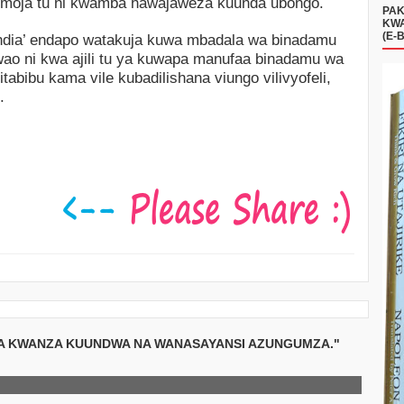
o moja tu ni kwamba hawajaweza kuunda ubongo.
PAK
KWA
(E-
ndia’ endapo watakuja kuwa mbadala wa binadamu
 wao ni kwa ajili tu ya kuwapa manufaa binadamu wa
abibu kama vile kubadilishana viungo vilivyofeli,
.
WA KWANZA KUUNDWA NA WANASAYANSI AZUNGUMZA."