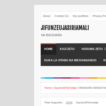
About
Contact Us
Our portfolio
Privacy Po
JIFUNZEUJASIRIAMALI
NA BIASHARA
HOME
KAZI ZETU
HUDUMA ZETU
DUKA LA VITABU NA MICHANGANUO
K
Home
»
Sayansi&Teknolojia
»
BINADAMU BANDIA 
Peter Augustino
10:54
Sayansi&Teknolojia