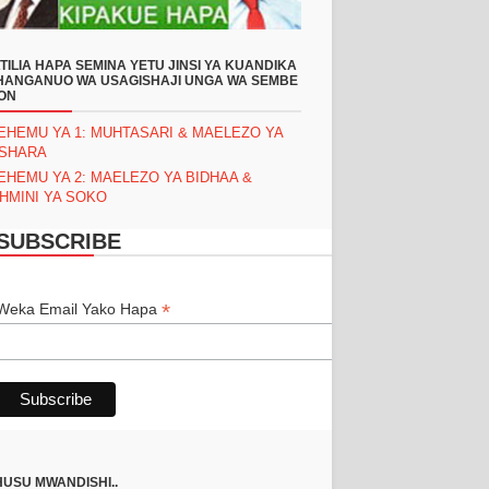
TILIA HAPA SEMINA YETU JINSI YA KUANDIKA
ANGANUO WA USAGISHAJI UNGA WA SEMBE
ON
EHEMU YA 1: MUHTASARI & MAELEZO YA
ASHARA
EHEMU YA 2: MAELEZO YA BIDHAA &
HMINI YA SOKO
SUBSCRIBE
*
*
Weka Email Yako Hapa
USU MWANDISHI..