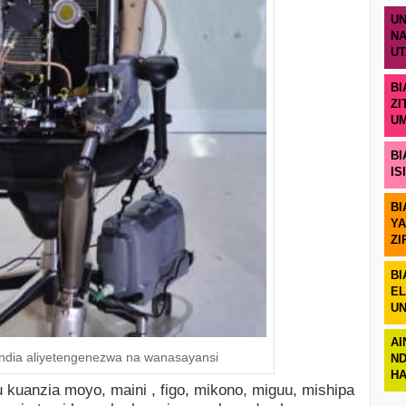
UN
NA
U
BI
ZI
U
BI
IS
BI
YA
ZI
BI
EL
UN
AI
dia aliyetengenezwa na wanasayansi
ND
H
u kuanzia moyo, maini , figo, mikono, miguu, mishipa