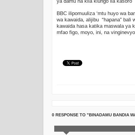
ya damu na kila kiungo ila kasor
BBC ilipomuuliza ‘mtu huyo wa ba
wa kawaida, alijibu “hapana” bali
kawaida hasa katika maswala ya kit
mfao figo, moyo, ini, na vinginevyo
0 RESPONSE TO "BINADAMU BANDIA 