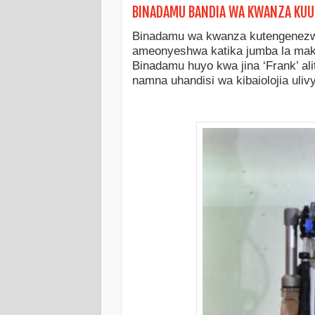
BINADAMU BANDIA WA KWANZA KU
Binadamu wa kwanza kutengenezw
ameonyeshwa katika jumba la mak
Binadamu huyo kwa jina ‘Frank’ al
namna uhandisi wa kibaiolojia uliv