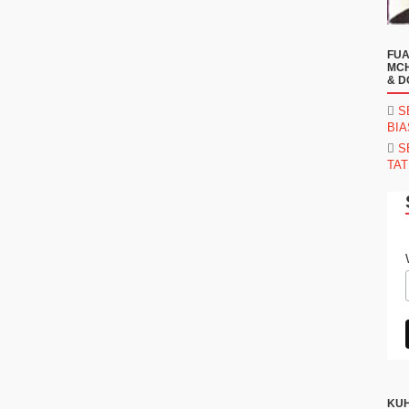
FUA
MCH
& D
S
BI
S
TAT
KUH