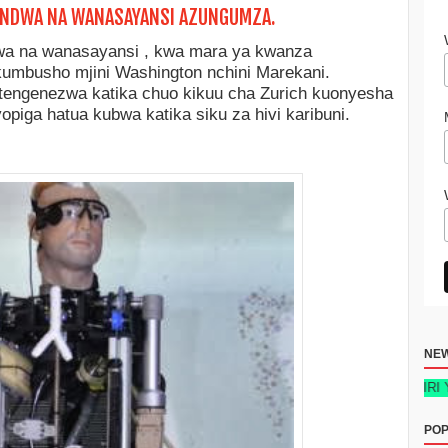
UNDWA NA WANASAYANSI AZUNGUMZA.
a na wanasayansi , kwa mara ya kwanza
umbusho mjini Washington nchini Marekani.
itengenezwa katika chuo kikuu cha Zurich kuonyesha
yopiga hatua kubwa katika siku za hivi karibuni.
NE
KITABU: SIRI YA MAFANI
POP