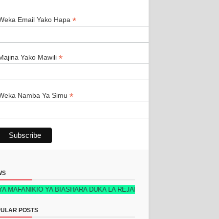
*
*
Weka Email Yako Hapa
*
Majina Yako Mawili
*
Weka Namba Ya Simu
WS
KIO YA BIASHARA DUKA LA REJAREJA NEW TECH EDITION 2026 KIMET
ULAR POSTS