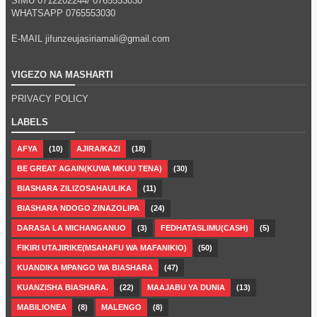
SIMU 0712202244/
0765553030
WHATSAPP
0765553030
E-MAIL jifunzeujasiriamali@gmail.com
VIGEZO NA MASHARTI
PRIVACY POLICY
LABELS
AFYA
(10)
AJIRA/KAZI
(18)
BE GREAT AGAIN(KUWA MKUU TENA)
(30)
BIASHARA ZILIZOSAHAULIKA
(11)
BIASHARA NDOGO ZINAZOLIPA
(24)
DARASA LA MICHANGANUO
(3)
FEDHATASLIMU(CASH)
(5)
FIKIRI UTAJIRIKE(MSAHAFU WA MAFANIKIO)
(50)
KUANDIKA MPANGO WA BIASHARA
(47)
KUANZISHA BIASHARA.
(22)
MAAJABU YA DUNIA
(13)
MABILIONEA
(8)
MALENGO
(8)