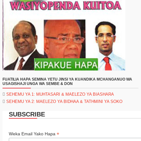
FUATILIA HAPA SEMINA YETU JINSI YA KUANDIKA MCHANGANUO WA
USAGISHAJI UNGA WA SEMBE & DON
SEHEMU YA 1: MUHTASARI & MAELEZO YA BIASHARA
SEHEMU YA 2: MAELEZO YA BIDHAA & TATHMINI YA SOKO
SUBSCRIBE
*
Weka Email Yako Hapa