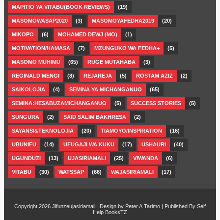
MAPITIO YA VITABU(BOOK REVIEWS)
(19)
MASOMOWASAP2020
(3)
MASOMOYAFEDHA2019
(20)
MIKOPO
(6)
MOHAMED DEWJ (MO)
(1)
MOTIVATION/HAMASA
(7)
MZUNGUKO WA FEDHA+
(5)
MASOMO MUHIMU
(65)
RUGE MUTAHABA
(3)
REGINALD MENGI
(8)
REJAREJA
(5)
ROSTAM AZIZ
(2)
SAIKOLOJIA
(4)
SEMINA YA MICHANGANUO
(65)
SEMINA:HESABUZAMICHANGANUO
(5)
SUCCESS STORIES
(5)
SUNGURA
(2)
SAID SALIM BAKHRESA
(2)
SAYANSI&TEKNOLOJIA
(20)
TIAMOYO/INSPIRATION
(16)
UBUNIFU
(14)
UFUGAJI WA KUKU
(17)
USHAURI
(40)
UGUNDUZI
(13)
UJASIRIAMALI
(25)
VIWANDA
(6)
VITABU
(30)
WATSSAP
(66)
WAJASIRIAMALI
(17)
Copyright 2026
Jifunzeujasiriamali
. Design by
Peter A.Tarimo
| Published By
Self
Help BooksTZ