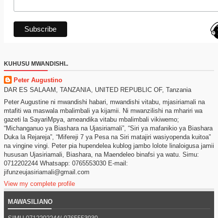
KUHUSU MWANDISHI..
Peter Augustino
DAR ES SALAAM, TANZANIA, UNITED REPUBLIC OF, Tanzania
Peter Augustine ni mwandishi habari, mwandishi vitabu, mjasiriamali na
mtafiti wa maswala mbalimbali ya kijamii. Ni mwanzilishi na mhariri wa
gazeti la SayariMpya, ameandika vitabu mbalimbali vikiwemo;
“Michanganuo ya Biashara na Ujasiriamali”, “Siri ya mafanikio ya Biashara
Duka la Rejareja”, “Mifereji 7 ya Pesa na Siri matajiri wasiyopenda kuitoa”
na vingine vingi. Peter pia hupendelea kublog jambo lolote linaloigusa jamii
hususan Ujasiriamali, Biashara, na Maendeleo binafsi ya watu. Simu:
0712202244 Whatsapp: 0765553030 E-mail:
jifunzeujasiriamali@gmail.com
View my complete profile
MAWASILIANO