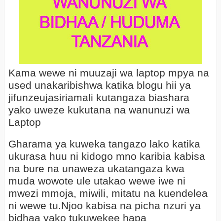
Kama wewe ni muuzaji wa laptop mpya na
used unakaribishwa katika blogu hii ya
jifunzeujasiriamali kutangaza biashara
yako uweze kukutana na wanunuzi wa
Laptop
Gharama ya kuweka tangazo lako katika
ukurasa huu ni kidogo mno karibia kabisa
na bure na unaweza ukatangaza kwa
muda wowote ule utakao wewe iwe ni
mwezi mmoja, miwili, mitatu na kuendelea
ni wewe tu.Njoo kabisa na picha nzuri ya
bidhaa yako tukuwekee hapa