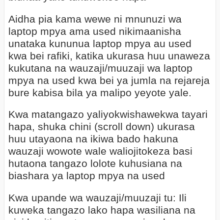
Aidha pia kama wewe ni mnunuzi wa
laptop mpya ama used nikimaanisha
unataka kununua laptop mpya au used
kwa bei rafiki, katika ukurasa huu unaweza
kukutana na wauzaji/muuzaji wa laptop
mpya na used kwa bei ya jumla na rejareja
bure kabisa bila ya malipo yeyote yale.
Kwa matangazo yaliyokwishawekwa tayari
hapa, shuka chini (scroll down) ukurasa
huu utayaona na ikiwa bado hakuna
wauzaji wowote wale waliojitokeza basi
hutaona tangazo lolote kuhusiana na
biashara ya laptop mpya na used
Kwa upande wa wauzaji/muuzaji tu: Ili
kuweka tangazo lako hapa wasiliana na