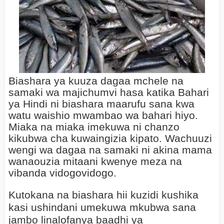
Biashara ya kuuza dagaa mchele na
samaki wa majichumvi hasa katika Bahari
ya Hindi ni biashara maarufu sana kwa
watu waishio mwambao wa bahari hiyo.
Miaka na miaka imekuwa ni chanzo
kikubwa cha kuwaingizia kipato. Wachuuzi
wengi wa dagaa na samaki ni akina mama
wanaouzia mitaani kwenye meza na
vibanda vidogovidogo.
Kutokana na biashara hii kuzidi kushika
kasi ushindani umekuwa mkubwa sana
jambo linalofanya baadhi ya