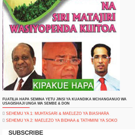
FUATILIA HAPA SEMINA YETU JINSI YA KUANDIKA MCHANGANUO WA
USAGISHAJI UNGA WA SEMBE & DON
SEHEMU YA 1: MUHTASARI & MAELEZO YA BIASHARA
SEHEMU YA 2: MAELEZO YA BIDHAA & TATHMINI YA SOKO
SUBSCRIBE