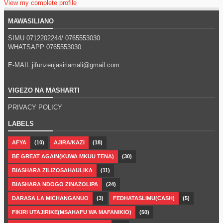
View my complete profile
MAWASILIANO
SIMU 0712202244/
0765553030
WHATSAPP
0765553030
E-MAIL jifunzeujasiriamali@gmail.com
VIGEZO NA MASHARTI
PRIVACY POLICY
LABELS
AFYA
(10)
AJIRA/KAZI
(18)
BE GREAT AGAIN(KUWA MKUU TENA)
(30)
BIASHARA ZILIZOSAHAULIKA
(11)
BIASHARA NDOGO ZINAZOLIPA
(24)
DARASA LA MICHANGANUO
(3)
FEDHATASLIMU(CASH)
(5)
FIKIRI UTAJIRIKE(MSAHAFU WA MAFANIKIO)
(50)