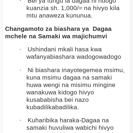
·
Bei ya fungu la dagaa ni ndogo
kuanzia sh. 1,000/= na hivyo kila
mtu anaweza kununua.
Changamoto za biashara ya
Dagaa
mchele na Samaki wa majichumvi
·
Ushindani mkali hasa kwa
wafanyabiashara wadogowadogo
·
Ni biashara inayotegemea msimu,
kuna msimu dagaa na samaki
huwa wengi na misimu mingine
wanakuwa kidogo hivyo
kusababisha bei nazo
kubadilikabadilika.
·
Kuharibika haraka-Dagaa na
samaki huvuliwa wabichi hivyo