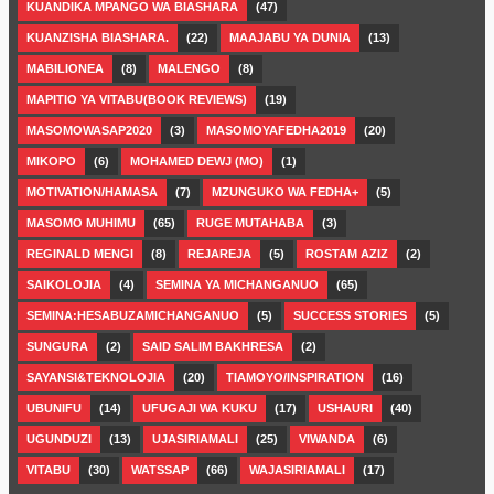
KUANDIKA MPANGO WA BIASHARA
(47)
KUANZISHA BIASHARA.
(22)
MAAJABU YA DUNIA
(13)
MABILIONEA
(8)
MALENGO
(8)
MAPITIO YA VITABU(BOOK REVIEWS)
(19)
MASOMOWASAP2020
(3)
MASOMOYAFEDHA2019
(20)
MIKOPO
(6)
MOHAMED DEWJ (MO)
(1)
MOTIVATION/HAMASA
(7)
MZUNGUKO WA FEDHA+
(5)
MASOMO MUHIMU
(65)
RUGE MUTAHABA
(3)
REGINALD MENGI
(8)
REJAREJA
(5)
ROSTAM AZIZ
(2)
SAIKOLOJIA
(4)
SEMINA YA MICHANGANUO
(65)
SEMINA:HESABUZAMICHANGANUO
(5)
SUCCESS STORIES
(5)
SUNGURA
(2)
SAID SALIM BAKHRESA
(2)
SAYANSI&TEKNOLOJIA
(20)
TIAMOYO/INSPIRATION
(16)
UBUNIFU
(14)
UFUGAJI WA KUKU
(17)
USHAURI
(40)
UGUNDUZI
(13)
UJASIRIAMALI
(25)
VIWANDA
(6)
VITABU
(30)
WATSSAP
(66)
WAJASIRIAMALI
(17)