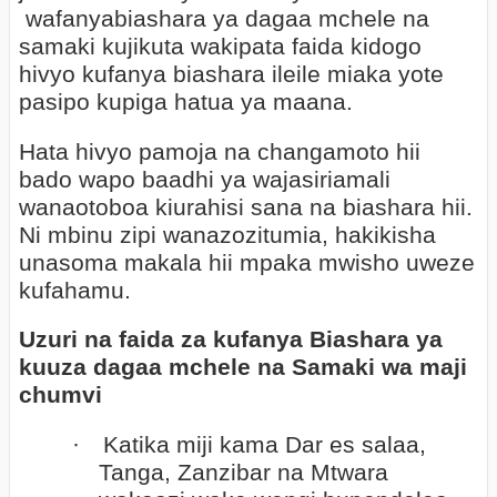
wafanyabiashara ya dagaa mchele na
samaki kujikuta wakipata faida kidogo
hivyo kufanya biashara ileile miaka yote
pasipo kupiga hatua ya maana.
Hata hivyo pamoja na changamoto hii
bado wapo baadhi ya wajasiriamali
wanaotoboa kiurahisi sana na biashara hii.
Ni mbinu zipi wanazozitumia, hakikisha
unasoma makala hii mpaka mwisho uweze
kufahamu.
Uzuri na faida za kufanya Biashara ya
kuuza dagaa mchele na Samaki wa maji
chumvi
·
Katika miji kama Dar es salaa,
Tanga, Zanzibar na Mtwara