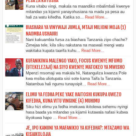
PESA ZA KUTOSHA
Kuna vitabu vingi, makala na maandiko mbalimbali kwenye
mitandao ya kijamii yanayohusiana na mada ya pesa au
hali za watu kifedha. Katika so…
Read More...
BIASHARA YA VINYWAJI JUMLA, MTAJI MILIONI MOJA (1)
NAOMBA USHAURI
Nani kakuambia fursa za biashara Tanzania zipo chache?
Zimejaa tele, kila siku nakutana na maswali mengi watu
wakitaka kupata taarifa kuhu…
Read More...
KUFANIKIWA MALENGO YAKO, FOCUS KWENYE MFUMO
(UTEKELEZAJI) NA SIYO KWENYE MATOKEO YA MWISHO
Mpenzi msomaji wa makala hii, Natanguliza kwanza Pole
kwa msiba uliotupata sisi sote kama Taifa la Tanzania.
Natambua hali ngumu tunayoipit…
Read More...
ELIMU YA FEDHA PEKE YAKE HAITOSHI KUKUPA UWEZO
KIFEDHA, KUNA VITU VINGINE (4) MUHIMU
Siku hizi elimu ya fedha imekuwa ikitolewa sehemu nyingi
hasa baada ya mitandao ya kijamii kutawala nafasi kubwa
iliyokuwa hapo …
Read More...
JE, IPO KANUNI YA MAFANIKIO YA KIFEDHA?: MTAZAMO WA
KISAIKOLOJIA