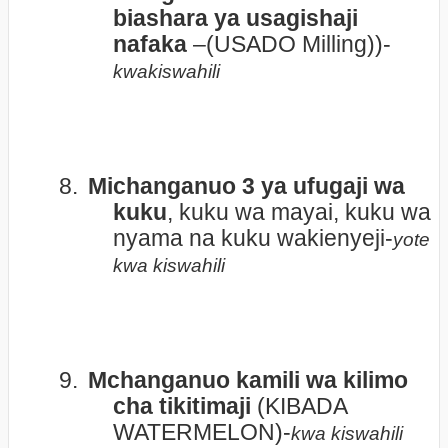
biashara ya usagishaji
nafaka
–(USADO Milling))-
kwakiswahili
8.
Michanganuo 3 ya ufugaji wa
kuku
, kuku wa mayai, kuku wa
nyama na kuku wakienyeji-
yote
kwa kiswahili
9.
Mchanganuo kamili wa kilimo
cha tikitimaji
(KIBADA
WATERMELON)-
kwa kiswahili