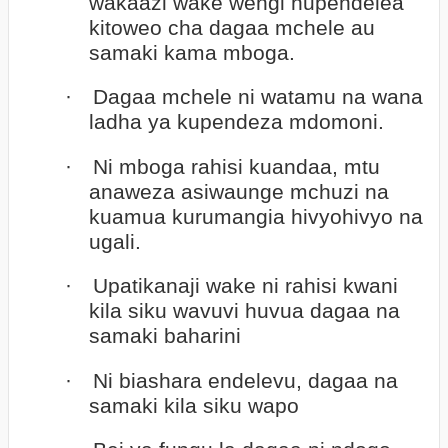
wakaazi wake wengi hupendelea
kitoweo cha dagaa mchele au
samaki kama mboga.
·
Dagaa mchele ni watamu na wana
ladha ya kupendeza mdomoni.
·
Ni mboga rahisi kuandaa, mtu
anaweza asiwaunge mchuzi na
kuamua kurumangia hivyohivyo na
ugali.
·
Upatikanaji wake ni rahisi kwani
kila siku wavuvi huvua dagaa na
samaki baharini
·
Ni biashara endelevu, dagaa na
samaki kila siku wapo