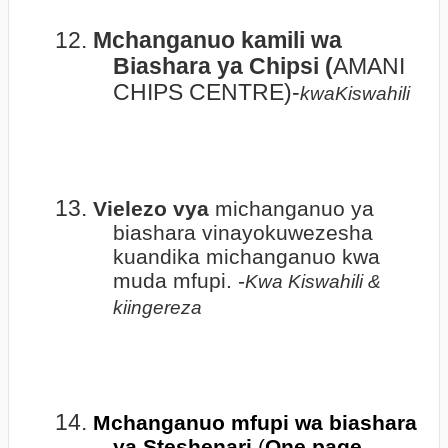
12.
Mchanganuo kamili wa
Biashara ya Chipsi (
AMANI
CHIPS CENTRE)-
kwaKiswahili
13.
Vielezo vya
michanganuo ya
biashara vinayokuwezesha
kuandika michanganuo kwa
muda mfupi. -
Kwa Kiswahili &
kiingereza
14.
Mchanganuo mfupi wa biashara
ya Steshenari
(
One page