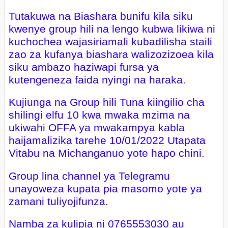
Tutakuwa na Biashara bunifu kila siku
kwenye group hili na lengo kubwa likiwa ni
kuchochea wajasiriamali kubadilisha staili
zao za kufanya biashara walizozizoea kila
siku ambazo haziwapi fursa ya
kutengeneza faida nyingi na haraka.
Kujiunga na Group hili Tuna kiingilio cha
shilingi elfu 10 kwa mwaka mzima na
ukiwahi OFFA ya mwakampya kabla
haijamalizika tarehe 10/01/2022 Utapata
Vitabu na Michanganuo yote hapo chini.
Group lina channel ya Telegramu
unayoweza kupata pia masomo yote ya
zamani tuliyojifunza.
Namba za kulipia ni 0765553030 au