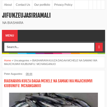
About
Contact Us
Our portfolio
Privacy Policy
JIFUNZEUJASIRIAMALI
NA BIASHARA
MENU
Home
»
Uncategories
»
BIASHARAYA KUUZA DAGAA MCHELE NA SAMAKI WA
MAJICHUMVI KIUBUNIFU: MCHANGANUO
Peter Augustino
08:44
BIASHARAYA KUUZA DAGAA MCHELE NA SAMAKI WA MAJICHUMVI
KIUBUNIFU: MCHANGANUO