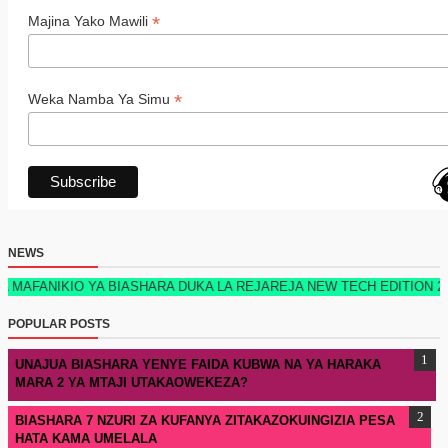
*
Majina Yako Mawili
*
Weka Namba Ya Simu
NEWS
O YA BIASHARA DUKA LA REJAREJA NEW TECH EDITION 2026 KIMETOK
POPULAR POSTS
UNAJUA BIASHARA YENYE FAIDA KUBWA NA YA HARAKA
MARA 2 YA MTAJI UTAKAOWEKEZA?
BIASHARA 7 NZURI ZA KUFANYA ZITAKAZOKUINGIZIA PESA
HATA KAMA UMELALA