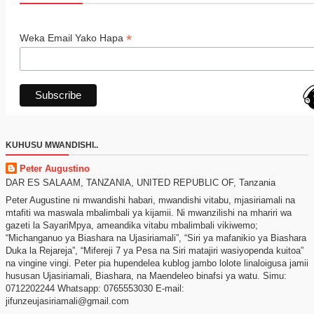
*
Weka Email Yako Hapa
KUHUSU MWANDISHI..
Peter Augustino
DAR ES SALAAM, TANZANIA, UNITED REPUBLIC OF, Tanzania
Peter Augustine ni mwandishi habari, mwandishi vitabu, mjasiriamali na
mtafiti wa maswala mbalimbali ya kijamii. Ni mwanzilishi na mhariri wa
gazeti la SayariMpya, ameandika vitabu mbalimbali vikiwemo;
“Michanganuo ya Biashara na Ujasiriamali”, “Siri ya mafanikio ya Biashara
Duka la Rejareja”, “Mifereji 7 ya Pesa na Siri matajiri wasiyopenda kuitoa”
na vingine vingi. Peter pia hupendelea kublog jambo lolote linaloigusa jamii
hususan Ujasiriamali, Biashara, na Maendeleo binafsi ya watu. Simu:
0712202244 Whatsapp: 0765553030 E-mail:
jifunzeujasiriamali@gmail.com