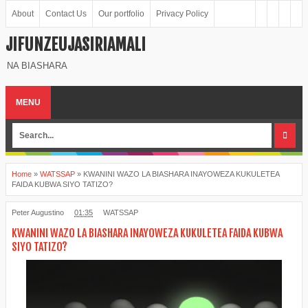
About
Contact Us
Our portfolio
Privacy Policy
JIFUNZEUJASIRIAMALI
NA BIASHARA
MENU
Home
»
WATSSAP
»
KWANINI WAZO LA BIASHARA INAYOWEZA KUKULETEA
FAIDA KUBWA SIYO TATIZO?
Peter Augustino
01:35
WATSSAP
KWANINI WAZO LA BIASHARA INAYOWEZA KUKULETEA FAIDA KUBWA
SIYO TATIZO?