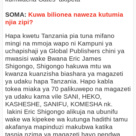
SOMA:
Kuwa bilionea naweza kutumia
njia zipi?
Hapa kwetu Tanzania pia tuna mifano
mingi na mmoja wapo ni Kampuni ya
uchapishaji ya Global Publishers chini ya
mwasisi wake Bwana Eric James
Shigongo, Shigongo hakuwa mtu wa
kwanza kuanzisha biashara ya magazeti
ya udaku hapa Tanzania. Hapo kabla
tokea miaka ya 70 palikuwepo na magazeti
ya udaku kama vile SANI, HEKO,
KASHESHE, SANIFU, KOMESHA nk.
lakini Eric Shigongo alikuja na ubunifu
wake wa kipekee wa kutunga hadithi tamu
akafanya mapinduzi makubwa katika
tasnia nzima ya magazeti hayo pendwa