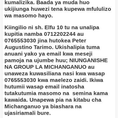
kumalizika. Baada ya muda huo
ukijiunga huwezi tena kupewa mfululizo
wa masomo hayo.
Kiingilio ni sh. Elfu 10 tu na unalipa
kupitia namba 0712202244 au
0765553030 jina hutokea Peter
Augustino Tarimo. Ukishalipia tuma
anuani yako ya email kwa meseji
pamoja na ujumbe huu; NIUNGANISHE
NA GROUP LA MICHANGANUO au
unaweza kuwasiliana nasi kwa wasap
0765553030 kwa maelezo zaidi. Ikiwa
hutumii wasap email inatosha
tutakutumia masomo na
semina kama
kawaida. Unapewa pia na kitabu cha
Michanganuo ya biashara na
ujasiriamali bure.