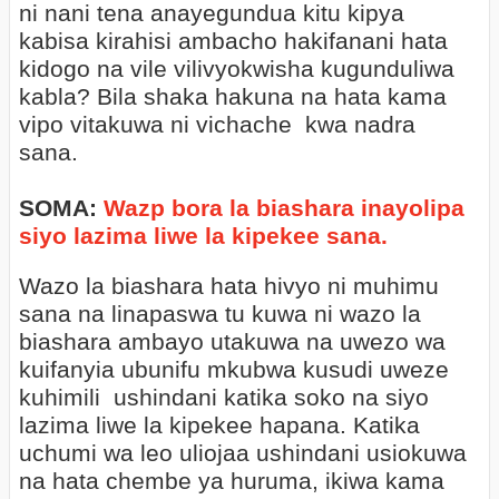
ni nani tena anayegundua kitu kipya
kabisa kirahisi ambacho hakifanani hata
kidogo na vile vilivyokwisha kugunduliwa
kabla? Bila shaka hakuna na hata kama
vipo vitakuwa ni vichache
kwa nadra
sana.
SOMA:
Wazp bora la biashara inayolipa
siyo lazima liwe la kipekee sana.
Wazo la biashara hata hivyo ni muhimu
sana na linapaswa tu kuwa ni wazo la
biashara ambayo utakuwa na uwezo wa
kuifanyia ubunifu mkubwa kusudi uweze
kuhimili
ushindani katika soko na siyo
lazima liwe la kipekee hapana. Katika
uchumi wa leo uliojaa ushindani usiokuwa
na hata chembe ya huruma, ikiwa kama