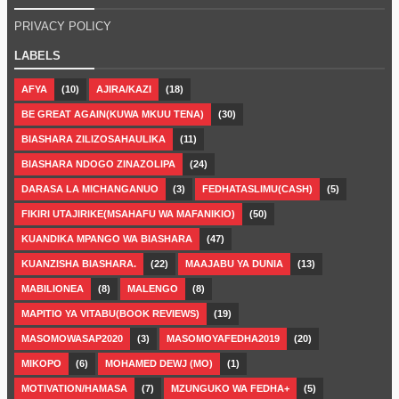
PRIVACY POLICY
LABELS
AFYA
(10)
AJIRA/KAZI
(18)
BE GREAT AGAIN(KUWA MKUU TENA)
(30)
BIASHARA ZILIZOSAHAULIKA
(11)
BIASHARA NDOGO ZINAZOLIPA
(24)
DARASA LA MICHANGANUO
(3)
FEDHATASLIMU(CASH)
(5)
FIKIRI UTAJIRIKE(MSAHAFU WA MAFANIKIO)
(50)
KUANDIKA MPANGO WA BIASHARA
(47)
KUANZISHA BIASHARA.
(22)
MAAJABU YA DUNIA
(13)
MABILIONEA
(8)
MALENGO
(8)
MAPITIO YA VITABU(BOOK REVIEWS)
(19)
MASOMOWASAP2020
(3)
MASOMOYAFEDHA2019
(20)
MIKOPO
(6)
MOHAMED DEWJ (MO)
(1)
MOTIVATION/HAMASA
(7)
MZUNGUKO WA FEDHA+
(5)