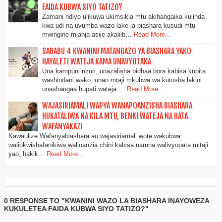
FAIDA KUBWA SIYO TATIZO?
Zamani ndiyo ulikuwa ukimsikia mtu akihangaika kulinda
kwa udi na uvumba wazo lake la biashara kusudi mtu
mwingine mjanja asije akaliib…
Read More...
SABABU 4 KWANINI MATANGAZO YA BIASHARA YAKO
HAYALETI WATEJA KAMA UNAVYOTAKA
Una kampuni nzuri, unazalisha bidhaa bora kabisa kupita
washindani wako, unao mtaji mkubwa wa kutosha lakini
unashangaa hupati wateja …
Read More...
WAJASIRIAMALI WAPYA WANAPOANZISHA BIASHARA
HUKATALIWA NA KILA MTU, BENKI WATEJA NA HATA
WAFANYAKAZI
Kawaulize Wafanyabiashara au wajasiriamali wote wakubwa
waliokwishafanikiwa walioanzia chini kabisa namna walivyopata mitaji
yao, hakik…
Read More...
0 RESPONSE TO "KWANINI WAZO LA BIASHARA INAYOWEZA
KUKULETEA FAIDA KUBWA SIYO TATIZO?"