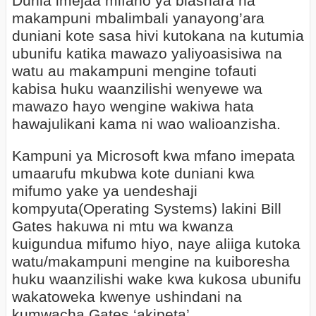
Dunia imejaa mifano ya biashara na
makampuni mbalimbali yanayong’ara
duniani kote sasa hivi kutokana na kutumia
ubunifu katika mawazo yaliyoasisiwa na
watu au makampuni mengine tofauti
kabisa huku waanzilishi wenyewe wa
mawazo hayo wengine wakiwa hata
hawajulikani kama ni wao walioanzisha.
Kampuni ya Microsoft kwa mfano imepata
umaarufu mkubwa kote duniani kwa
mifumo yake ya uendeshaji
kompyuta(Operating Systems) lakini Bill
Gates hakuwa ni mtu wa kwanza
kuigundua mifumo hiyo, naye aliiga kutoka
watu/makampuni mengine na kuiboresha
huku waanzilishi wake kwa kukosa ubunifu
wakatoweka kwenye ushindani na
kumwacha Gates ‘akipeta’