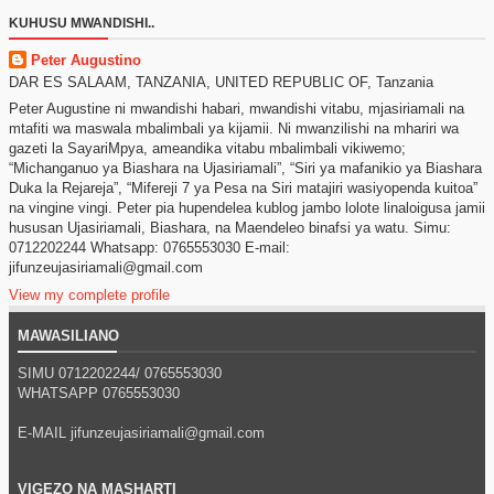
KUHUSU MWANDISHI..
Peter Augustino
DAR ES SALAAM, TANZANIA, UNITED REPUBLIC OF, Tanzania
Peter Augustine ni mwandishi habari, mwandishi vitabu, mjasiriamali na
mtafiti wa maswala mbalimbali ya kijamii. Ni mwanzilishi na mhariri wa
gazeti la SayariMpya, ameandika vitabu mbalimbali vikiwemo;
“Michanganuo ya Biashara na Ujasiriamali”, “Siri ya mafanikio ya Biashara
Duka la Rejareja”, “Mifereji 7 ya Pesa na Siri matajiri wasiyopenda kuitoa”
na vingine vingi. Peter pia hupendelea kublog jambo lolote linaloigusa jamii
hususan Ujasiriamali, Biashara, na Maendeleo binafsi ya watu. Simu:
0712202244 Whatsapp: 0765553030 E-mail:
jifunzeujasiriamali@gmail.com
View my complete profile
MAWASILIANO
SIMU 0712202244/
0765553030
WHATSAPP
0765553030
E-MAIL jifunzeujasiriamali@gmail.com
VIGEZO NA MASHARTI