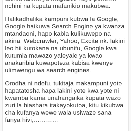
nchini na kupata mafanikio makubwa.
Halikadhalika kampuni kubwa la Google,
Google haikuwa Search Engine ya kwanza
mtandaoni, hapo kabla kulikuwepo na
akina, Webcrawler, Yahoo, Excite nk. lakini
leo hii kutokana na ubunifu, Google kwa
kutumia mawazo yaleyale ya kwao
anakaribia kuwapoteza kabisa kwenye
ulimwengu wa search engines.
Orodha ni ndefu, tukitaja makampuni yote
hapatatosha hapa lakini yote kwa yote ni
kwamba kama unahangaika kupata wazo
zuri la biashara itakayokutoa, kitu kikubwa
cha kufanya wewe wala usiwaze sana
fanya hivi;…………