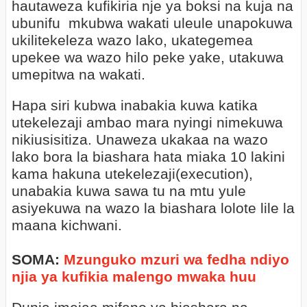
hautaweza kufikiria nje ya boksi na kuja na
ubunifu
mkubwa wakati uleule unapokuwa
ukilitekeleza wazo lako, ukategemea
upekee wa wazo hilo peke yake, utakuwa
umepitwa na wakati.
Hapa siri kubwa inabakia kuwa katika
utekelezaji ambao mara nyingi nimekuwa
nikiusisitiza. Unaweza ukakaa na wazo
lako bora la biashara hata miaka 10 lakini
kama hakuna utekelezaji(execution),
unabakia kuwa sawa tu na mtu yule
asiyekuwa na wazo la biashara lolote lile la
maana kichwani.
SOMA:
Mzunguko mzuri wa fedha ndiyo
njia ya kufikia malengo mwaka huu