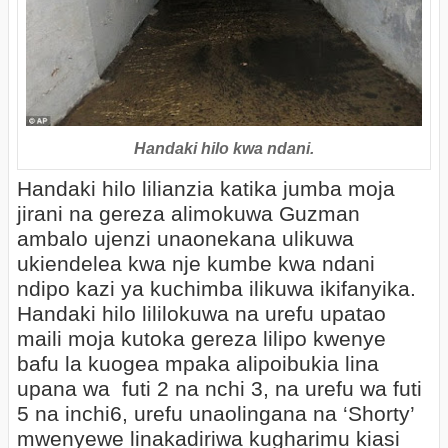
Handaki hilo kwa ndani.
Handaki hilo lilianzia katika jumba moja
jirani na gereza alimokuwa Guzman
ambalo ujenzi unaonekana ulikuwa
ukiendelea kwa nje kumbe kwa ndani
ndipo kazi ya kuchimba ilikuwa ikifanyika.
Handaki hilo lililokuwa na urefu upatao
maili moja kutoka gereza lilipo kwenye
bafu la kuogea mpaka alipoibukia lina
upana wa futi 2 na nchi 3, na urefu wa futi
5 na inchi6, urefu unaolingana na ‘Shorty’
mwenyewe linakadiriwa kugharimu kiasi