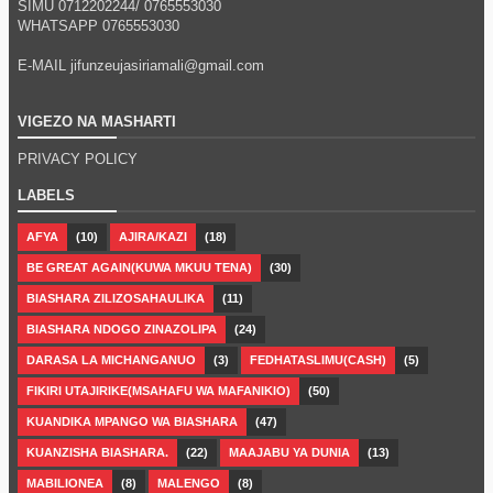
SIMU 0712202244/
0765553030
WHATSAPP
0765553030
E-MAIL jifunzeujasiriamali@gmail.com
VIGEZO NA MASHARTI
PRIVACY POLICY
LABELS
AFYA
(10)
AJIRA/KAZI
(18)
BE GREAT AGAIN(KUWA MKUU TENA)
(30)
BIASHARA ZILIZOSAHAULIKA
(11)
BIASHARA NDOGO ZINAZOLIPA
(24)
DARASA LA MICHANGANUO
(3)
FEDHATASLIMU(CASH)
(5)
FIKIRI UTAJIRIKE(MSAHAFU WA MAFANIKIO)
(50)
KUANDIKA MPANGO WA BIASHARA
(47)
KUANZISHA BIASHARA.
(22)
MAAJABU YA DUNIA
(13)
MABILIONEA
(8)
MALENGO
(8)