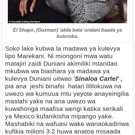
El Shapo, (Guzman) ‘akila bata’ uraiani baada ya
kutoroka.
Soko lake kubwa la madawa ya kulevya
lipo Marekani. Ni miongoni mwa watu
matajiri zaidi Duniani akimiliki mtandao
mkubwa wa biashara ya madawa ya
kulevya Duniani uitwao '
Sinaloa Cartel' ,
pia ana
jeshi binafsi hatari lililokuwa na
uwezo wa kumuua mtu yeyote anayeingilia
maslahi yake na ana uwezo wa
kuwahonga maafisa wengi katika serikali
ya Mexico kufanikisha mipango yake.
Mashabiki na wafuasi wake wanaokadiriwa
kufikia milioni 3.2 huwa anatoa misaada