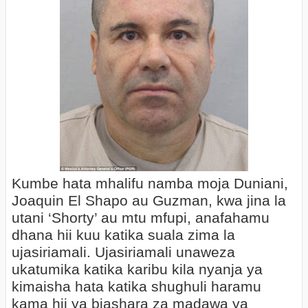
Kumbe hata mhalifu namba moja Duniani,
Joaquin El Shapo au Guzman, kwa jina la
utani ‘Shorty’ au mtu mfupi, anafahamu
dhana hii kuu katika suala zima la
ujasiriamali. Ujasiriamali unaweza
ukatumika katika karibu kila nyanja ya
kimaisha hata katika shughuli haramu
kama hii ya biashara za madawa ya