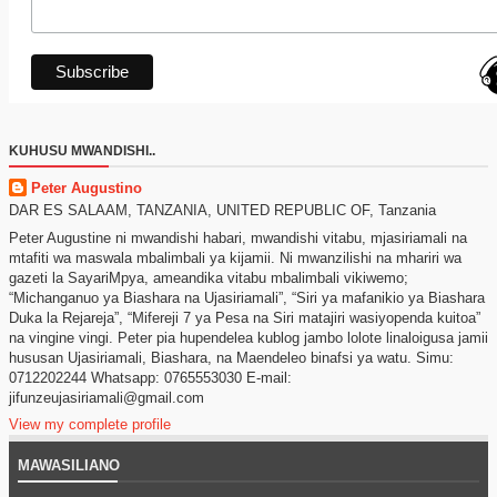
KUHUSU MWANDISHI..
Peter Augustino
DAR ES SALAAM, TANZANIA, UNITED REPUBLIC OF, Tanzania
Peter Augustine ni mwandishi habari, mwandishi vitabu, mjasiriamali na
mtafiti wa maswala mbalimbali ya kijamii. Ni mwanzilishi na mhariri wa
gazeti la SayariMpya, ameandika vitabu mbalimbali vikiwemo;
“Michanganuo ya Biashara na Ujasiriamali”, “Siri ya mafanikio ya Biashara
Duka la Rejareja”, “Mifereji 7 ya Pesa na Siri matajiri wasiyopenda kuitoa”
na vingine vingi. Peter pia hupendelea kublog jambo lolote linaloigusa jamii
hususan Ujasiriamali, Biashara, na Maendeleo binafsi ya watu. Simu:
0712202244 Whatsapp: 0765553030 E-mail:
jifunzeujasiriamali@gmail.com
View my complete profile
MAWASILIANO