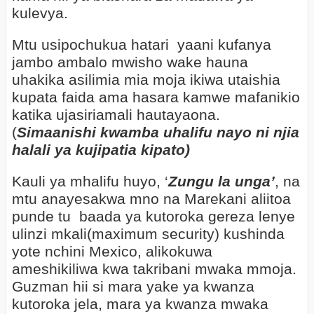
kulevya.
Mtu usipochukua hatari yaani kufanya
jambo ambalo mwisho wake hauna
uhakika asilimia mia moja ikiwa utaishia
kupata faida ama hasara kamwe mafanikio
katika ujasiriamali hautayaona.
(
Simaanishi kwamba uhalifu nayo ni njia
halali ya kujipatia kipato)
Kauli ya mhalifu huyo, ‘
Zungu la unga’
, na
mtu anayesakwa mno na Marekani aliitoa
punde tu baada ya kutoroka gereza lenye
ulinzi mkali(maximum security) kushinda
yote nchini Mexico, alikokuwa
ameshikiliwa kwa takribani mwaka mmoja.
Guzman hii si mara yake ya kwanza
kutoroka jela, mara ya kwanza mwaka