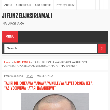
About
Contact Us
Our portfolio
Privacy Policy
JIFUNZEUJASIRIAMALI
NA BIASHARA
MENU
Home
»
MABILIONEA
»
TAJIRI BILIONEA WA MADAWA YA KULEVYA
ALIYETOROKA JELA “ASIYECHUKUA HATARI HAFANIKIWI”
Peter Augustino
14:23
MABILIONEA
TAJIRI BILIONEA WA MADAWA YA KULEVYA ALIYETOROKA JELA
“ASIYECHUKUA HATARI HAFANIKIWI”