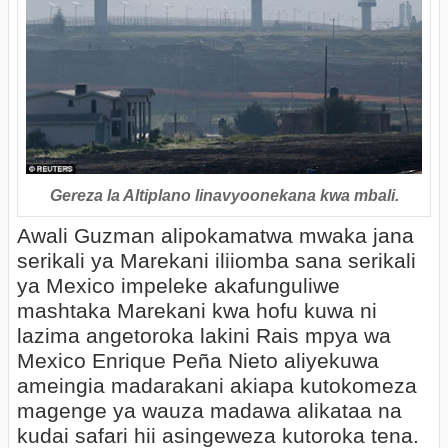
Gereza la Altiplano linavyoonekana kwa mbali.
Awali Guzman alipokamatwa mwaka jana
serikali ya Marekani iliiomba sana serikali
ya Mexico impeleke akafunguliwe
mashtaka Marekani kwa hofu kuwa ni
lazima angetoroka lakini Rais mpya wa
Mexico
Enrique Peña Nieto
aliyekuwa
ameingia madarakani akiapa kutokomeza
magenge ya wauza madawa alikataa na
kudai safari hii asingeweza kutoroka tena.