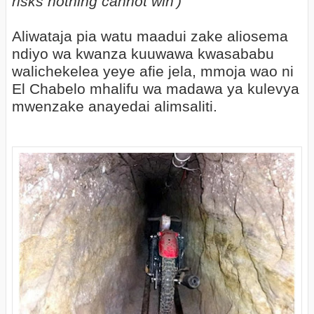
risks nothing cannot win')
Aliwataja pia watu maadui zake aliosema
ndiyo wa kwanza kuuwawa kwasababu
walichekelea yeye afie jela, mmoja wao ni
El Chabelo mhalifu wa madawa ya kulevya
mwenzake anayedai alimsaliti.