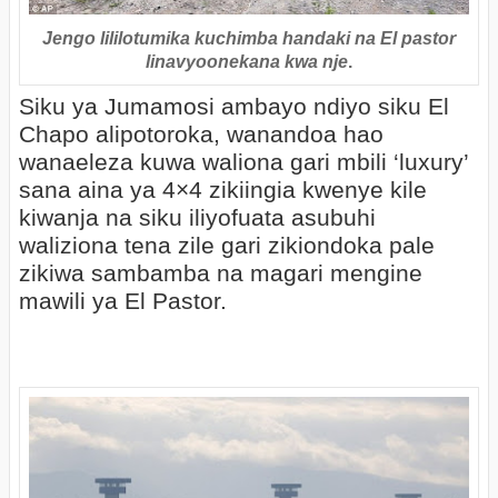
Jengo lililotumika kuchimba handaki na El pastor
linavyoonekana kwa nje
.
Siku ya Jumamosi ambayo ndiyo siku El
Chapo alipotoroka, wanandoa hao
wanaeleza kuwa waliona gari mbili ‘luxury’
sana aina ya 4×4 zikiingia kwenye kile
kiwanja na siku iliyofuata asubuhi
waliziona tena zile gari zikiondoka pale
zikiwa sambamba na magari mengine
mawili ya El Pastor.