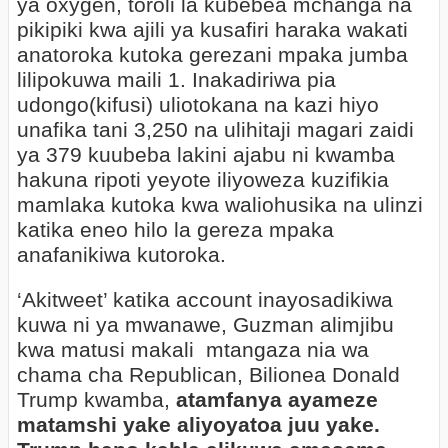
ya oxygen, toroli la kubebea mchanga na
pikipiki kwa ajili ya kusafiri haraka wakati
anatoroka kutoka gerezani mpaka jumba
lilipokuwa maili 1. Inakadiriwa pia
udongo(kifusi) uliotokana na kazi hiyo
unafika tani 3,250 na ulihitaji magari zaidi
ya 379 kuubeba lakini ajabu ni kwamba
hakuna ripoti yeyote iliyoweza kuzifikia
mamlaka kutoka kwa waliohusika na ulinzi
katika eneo hilo la gereza mpaka
anafanikiwa kutoroka.
‘Akitweet’ katika account inayosadikiwa
kuwa ni ya mwanawe, Guzman alimjibu
kwa matusi makali mtangaza nia wa
chama cha Republican, Bilionea Donald
Trump kwamba,
atamfanya ayameze
matamshi yake aliyoyatoa juu yake.