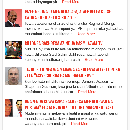
katika kinyanganyir…
Read More...
MZEE REGINALD MENGI HAJAFA, ATAENDELEA KUISHI
KATIKA ROHO ZETU SIKU ZOTE
Ikiwa sababu na chanzo cha kifo cha Reginald Mengi,
mwenyekiti wa Makampuni ya IPP, tajiri na mfanyabiashara
mashuhuri bado kujulikana r…
Read More...
BILIONEA BAKHRESA AZINDUA RASMI AZAM TV
Siku za nyuma kulikuwa na minongono miongoni mwa jamii
kuwa Bilionea Said Salim Bakhresa huwa hapendi
kujionyesha hadharani, hata pich…
Read More...
TAJIRI BILIONEA WA MADAWA YA KULEVYA ALIYETOROKA
JELA “ASIYECHUKUA HATARI HAFANIKIWI”
Kumbe hata mhalifu namba moja Duniani, Joaquin El
Shapo au Guzman, kwa jina la utani ‘Shorty’ au mtu mfupi,
anafahamu dhana hii kuu kat…
Read More...
UNAPENDA KUWA KAMA BAKHRESA MENGI DEWJI NA
ROSTAM? FUATA NJIA HIZI 10 UONE MAFANIKIO YAKE
Muda mwingi nimekuwa nifuatilia maisha ya watu wengi
maarufu na waliofanikiwa duniani wakiwemo
wafanyabiashara matajiri…
Read More...