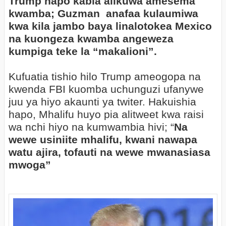
Trump hapo kabla alikuwa amesema
kwamba; Guzman anafaa kulaumiwa
kwa kila jambo baya linalotokea Mexico
na kuongeza kwamba angeweza
kumpiga teke la “makalioni”.
Kufuatia tishio hilo Trump ameogopa na
kwenda FBI kuomba uchunguzi ufanywe
juu ya hiyo akaunti ya twiter. Hakuishia
hapo, Mhalifu huyo pia alitweet kwa raisi
wa nchi hiyo na kumwambia hivi; “
Na
wewe usiniite mhalifu, kwani nawapa
watu ajira, tofauti na wewe mwanasiasa
mwoga”