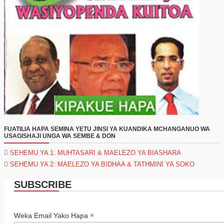
FUATILIA HAPA SEMINA YETU JINSI YA KUANDIKA MCHANGANUO WA
USAGISHAJI UNGA WA SEMBE & DON
SEHEMU YA 1: MUHTASARI & MAELEZO YA BIASHARA
SEHEMU YA 2: MAELEZO YA BIDHAA & TATHMINI YA SOKO
SUBSCRIBE
*
Weka Email Yako Hapa