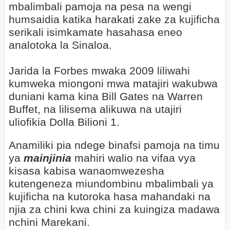
mbalimbali pamoja na pesa na wengi
humsaidia katika harakati zake za kujificha
serikali isimkamate hasahasa eneo
analotoka la Sinaloa.
Jarida la Forbes mwaka 2009 liliwahi
kumweka miongoni mwa matajiri wakubwa
duniani kama kina Bill Gates na Warren
Buffet, na lilisema alikuwa na utajiri
uliofikia Dolla Bilioni 1.
Anamiliki pia ndege binafsi pamoja na timu
ya
mainjinia
mahiri walio na vifaa vya
kisasa kabisa wanaomwezesha
kutengeneza miundombinu mbalimbali ya
kujificha na kutoroka hasa mahandaki na
njia za chini kwa chini za kuingiza madawa
nchini Marekani.