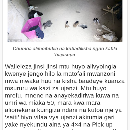
Chumba alimoibukia na kubadilisha nguo kabla
‘hajasepa’
Walieleza jinsi jinsi mtu huyo alivyoingia
kwenye jengo hilo la matofali mwanzoni
mwa mwaka huu na kisha baadaye kuanza
msururu wa kazi za ujenzi. Mtu huyo
mrefu, mnene na anayekadiriwa kuwa na
umri wa miaka 50, mara kwa mara
alionekana kuingiza ndani na kutoa nje ya
‘saiti’ hiyo vifaa vya ujenzi akitumia gari
yake nyekundu aina ya 4×4 na Pick up