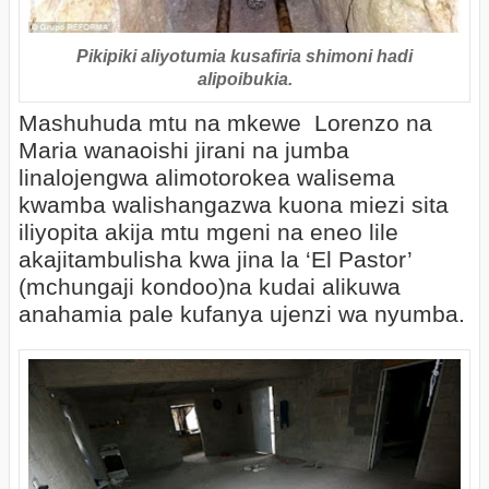
Pikipiki aliyotumia kusafiria shimoni hadi
alipoibukia.
Mashuhuda mtu na mkewe Lorenzo na
Maria wanaoishi jirani na jumba
linalojengwa alimotorokea walisema
kwamba walishangazwa kuona miezi sita
iliyopita akija mtu mgeni na eneo lile
akajitambulisha kwa jina la ‘El Pastor’
(mchungaji kondoo)na kudai alikuwa
anahamia pale kufanya ujenzi wa nyumba.