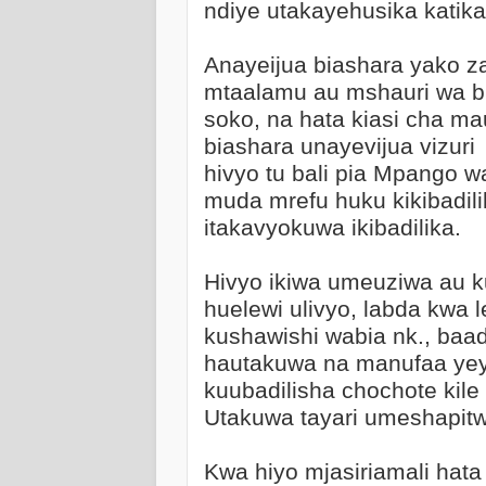
ndiye utakayehusika katika
Anayeijua biashara yako z
mtaalamu au mshauri wa bi
soko, na hata kiasi cha m
biashara unayevijua vizuri
hivyo tu bali pia Mpango w
muda mrefu huku kikibadil
itakavyokuwa ikibadilika.
Hivyo ikiwa umeuziwa au
huelewi ulivyo, labda kwa 
kushawishi wabia nk., baa
hautakuwa na manufaa yey
kuubadilisha chochote kile
Utakuwa tayari umeshapitw
Kwa hiyo mjasiriamali hata