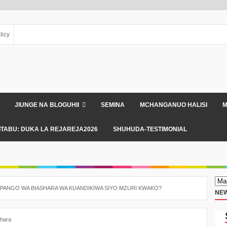
licy
JIUNGE NA BLOGUHII
SEMINA
MCHANGANUO HALISI
M
ITABU: DUKA LA REJAREJA2026
SHUHUDA-TESTIMONIAL
MPANGO WA BIASHARA WA KUANDIKIWA SIYO MZURI KWAKO?
NEW
hara