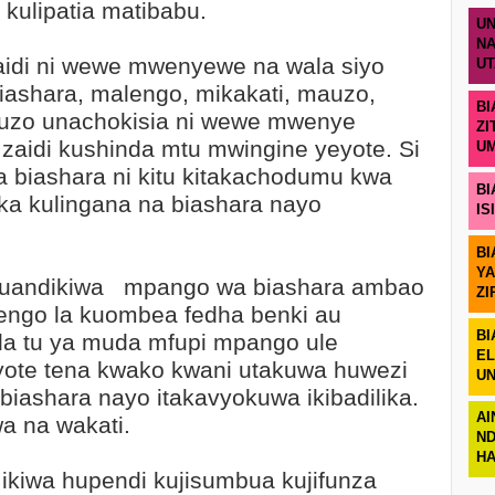
 kulipatia matibabu.
UN
NA
aidi ni wewe mwenyewe na wala siyo
U
ashara, malengo, mikakati, mauzo,
BI
auzo unachokisia ni wewe mwenye
ZI
 zaidi kushinda mtu mwingine yeyote. Si
U
a biashara ni kitu kitakachodumu kwa
BI
ika kulingana na biashara nayo
IS
BI
YA
 kuandikiwa mpango wa biashara ambao
ZI
lengo la kuombea fedha benki au
BI
da tu ya muda mfupi mpango ule
EL
ote tena kwako kwani utakuwa huwezi
UN
 biashara nayo itakavyokuwa ikibadilika.
AI
a na wakati.
ND
H
 ikiwa hupendi kujisumbua kujifunza