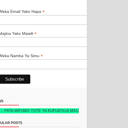
*
*
Weka Email Yako Hapa
*
Majina Yako Mawili
*
Weka Namba Ya Simu
WS
MIFUMO YOTE YA KUFUATILIA MAUZO, STOKU, WATEJA & RIPOTI ZOTE
ULAR POSTS