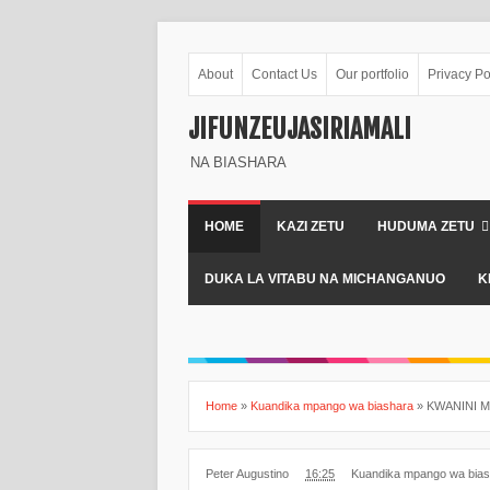
About
Contact Us
Our portfolio
Privacy Po
JIFUNZEUJASIRIAMALI
NA BIASHARA
HOME
KAZI ZETU
HUDUMA ZETU
DUKA LA VITABU NA MICHANGANUO
K
Home
»
Kuandika mpango wa biashara
»
KWANINI 
Peter Augustino
16:25
Kuandika mpango wa bias