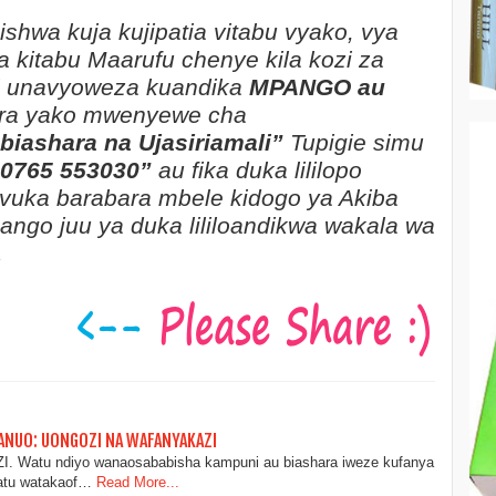
shwa kuja kujipatia vitabu vyako, vya
na kitabu Maarufu chenye kila kozi za
nsi unavyoweza kuandika
MPANGO au
ra yako mwenyewe cha
biashara na Ujasiriamali”
Tupigie simu
 0765 553030”
au fika duka lililopo
ivuka barabara mbele kidogo ya Akiba
ngo juu ya duka lililoandikwa wakala wa
.
ANUO: UONGOZI NA WAFANYAKAZI
Watu ndiyo wanaosababisha kampuni au biashara iweze kufanya
watu watakaof…
Read More...