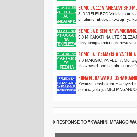
SOMO LA 11: VIAMBATANISHO M
8. 0 VIELELEZO Vielelezo au via
umuhimu mkubwa kwa ajili ya ku
SOMO LA 8 SEMINA YA MICHANG
5.0 MIKAKATI NA UTEKELEZAJI. M
ulivyochagua miongoni mwa vitu
SOMO LA 10: MAKISIO YA FEDH
7.0 MAKISIO YA FEDHA Mchanga
zinazowakilisha hesabu na taari
HUNA MUDA WA KUTOSHA KUANDIK
Kwanza nimshukuru Mwenyezi mun
semina yetu ya MICHANGANU
0 RESPONSE TO "KWANINI MPANGO WA