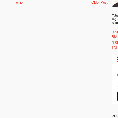
Home
Older Post
FUA
MCH
& D
S
BI
S
TAT
KUH