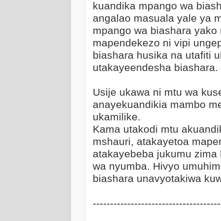
kuandika mpango wa biashar
angalao masuala yale ya m
mpango wa biashara yako 
mapendekezo ni vipi unge
biashara husika na utafiti 
utakayeendesha biashara.
Usije ukawa ni mtu wa kuse
anayekuandikia mambo me
ukamilike.
Kama utakodi mtu akuandik
mshauri, atakayetoa mape
atakayebeba jukumu zima la
wa nyumba. Hivyo umuhim
biashara unavyotakiwa kuw
-------------------------------------