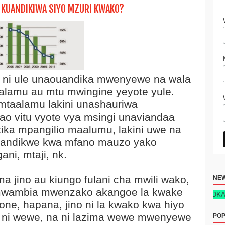
 KUANDIKIWA SIYO MZURI KWAKO?
 ni ule unaouandika mwenyewe na wala
alamu au mtu mwingine yeyote yule.
 mtaalamu lakini unashauriwa
o vitu vyote vya msingi unaviandaa
ika mpangilio maalumu, lakini uwe na
kiandikwe kwa mfano mauzo yako
ani, mtaji, nk.
 jino au kiungo fulani cha mwili wako,
NE
amwambia mwenzako akangoe la kwake
ARA DUKA LA REJAREJA NEW TECH EDITION 2026 KIMETOKA – PATA 
pone, hapana, jino ni la kwako kwa hiyo
 ni wewe, na ni lazima wewe mwenyewe
POP