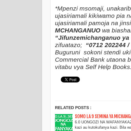
*Mpenzi msomaji, unakaribi
ujasiriamali kikiwamo pia 
ujasiriamali pamoja na ji
MCHANGANUO
wa biasha
“Jifunzemichanganuo ya 
zifuatazo;
“0712 202244 /
Buguruni sokoni stendi uk
Commercial Bank utaona ba
vitabu vya Self Help Books
RELATED POSTS :
SOMO LA 9 SEMINA YA MICHANG
6.0 UONGOZI NA WAFANYAKAZI. 
kazi au kutokufanya kazi. Bila 