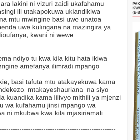
a lakini ni vizuri zaidi ukafahamu
PAK
KWA
singi ili utakapokuwa ukiandikiwa
(E-
na mtu mwingine basi uwe unatoa
penda uwe kulingana na mazingira ya
ulioufanya, kwani ni wewe
ma ndiyo tu kwa kila kitu hata ikiwa
ngine amefanya ilimradi mpango
ie, basi tafuta mtu atakayekuwa kama
ndekezo, mtakayeshauriana na siyo
 kuandika kama lilivyo mithili ya mjenzi
u wa kufahamu jinsi mpango wa
a ni mkubwa kwa kila mjasiriamali.
-----------------------------------------------------