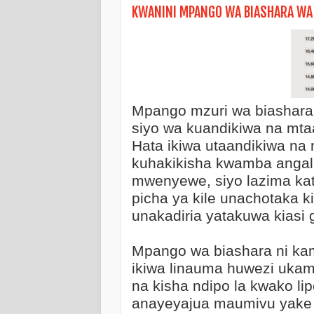
KWANINI MPANGO WA BIASHARA WA
Mpango mzuri wa biashara
siyo wa kuandikiwa na mta
Hata ikiwa utaandikiwa na
kuhakikisha kwamba angala
mwenyewe, siyo lazima kat
picha ya kile unachotaka 
unakadiria yatakuwa kiasi g
Mpango wa biashara ni kama
ikiwa linauma huwezi uk
KITABU: SIRI YA MAFANIKIO YA BIASH
na kisha ndipo la kwako li
anayeyajua maumivu yake