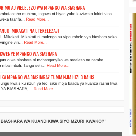
UHIMU AU VIELELEZO VYA MPANGO WA BIASHARA
mbatanisho muhimu, ingawa ni hiyari yako kuviweka lakini vina
weka taarifa…
Read More...
ANUO: MIKAKATI NA UTEKELEZAJI
ikakati. Mikakati ni malengo au vipaumbele vya biashara yako
 vingine vin…
Read More...
A KWENYE MPANGO WA BIASHARA
nuo wa biashara ni mchanganyiko wa maelezo na namba
fa mbalimbali. Tangu seh…
Read More...
A MPANGO WA BIASHARA? TUMIA NJIA HIZI 3 RAHISI
gu kwa siku nzuri ya leo, siku moja baada ya kuanza rasmi kwa
O YA BIASHARA,…
Read More...
 BIASHARA WA KUANDIKIWA SIYO MZURI KWAKO?"