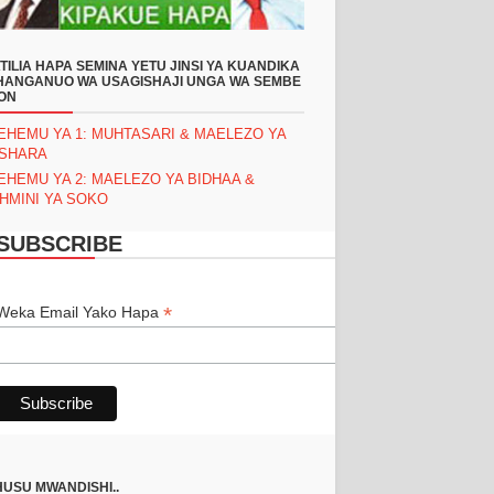
TILIA HAPA SEMINA YETU JINSI YA KUANDIKA
ANGANUO WA USAGISHAJI UNGA WA SEMBE
ON
EHEMU YA 1: MUHTASARI & MAELEZO YA
ASHARA
EHEMU YA 2: MAELEZO YA BIDHAA &
HMINI YA SOKO
SUBSCRIBE
*
*
Weka Email Yako Hapa
USU MWANDISHI..