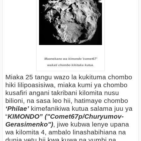
Muonekano wa kimondo 'comet67'
wakati chombo kikitaka kutua.
Miaka 25 tangu wazo la kukituma chombo
hiki lilipoasisiwa, miaka kumi ya chombo
kusafiri angani takribani kilomita nusu
bilioni, na sasa leo hii, hatimaye chombo
‘Philae’
kimefanikiwa kutua salama juu ya
“
KIMONDO”
("Comet67p/Churyumov-
Gerasimenko")
, jiwe kubwa lenye upana
wa kilomita 4, ambalo linashabihiana na
dunia yetu hii kwa kuwa na vumbi na