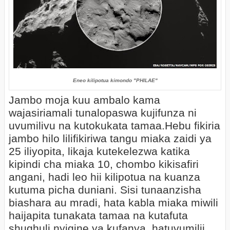
Eneo kilipotua kimondo "PHILAE"
Jambo moja kuu ambalo kama
wajasiriamali tunalopaswa kujifunza ni
uvumilivu na kutokukata tamaa.Hebu fikiria
jambo hilo lilifikiriwa tangu miaka zaidi ya
25 iliyopita, likaja kutekelezwa katika
kipindi cha miaka 10, chombo kikisafiri
angani, hadi leo hii kilipotua na kuanza
kutuma picha duniani. Sisi tunaanzisha
biashara au mradi, hata kabla miaka miwili
haijapita tunakata tamaa na kutafuta
shughuli nyigine ya kufanya, hatuvumilii,