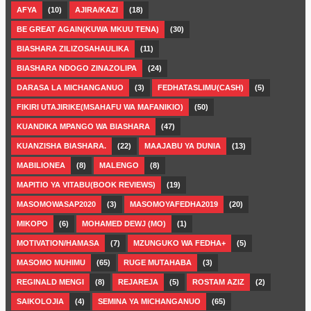
AFYA
(10)
AJIRA/KAZI
(18)
BE GREAT AGAIN(KUWA MKUU TENA)
(30)
BIASHARA ZILIZOSAHAULIKA
(11)
BIASHARA NDOGO ZINAZOLIPA
(24)
DARASA LA MICHANGANUO
(3)
FEDHATASLIMU(CASH)
(5)
FIKIRI UTAJIRIKE(MSAHAFU WA MAFANIKIO)
(50)
KUANDIKA MPANGO WA BIASHARA
(47)
KUANZISHA BIASHARA.
(22)
MAAJABU YA DUNIA
(13)
MABILIONEA
(8)
MALENGO
(8)
MAPITIO YA VITABU(BOOK REVIEWS)
(19)
MASOMOWASAP2020
(3)
MASOMOYAFEDHA2019
(20)
MIKOPO
(6)
MOHAMED DEWJ (MO)
(1)
MOTIVATION/HAMASA
(7)
MZUNGUKO WA FEDHA+
(5)
MASOMO MUHIMU
(65)
RUGE MUTAHABA
(3)
REGINALD MENGI
(8)
REJAREJA
(5)
ROSTAM AZIZ
(2)
SAIKOLOJIA
(4)
SEMINA YA MICHANGANUO
(65)