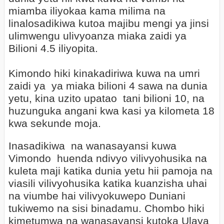
miamba iliyokaa kama milima na
linalosadikiwa kutoa majibu mengi ya jinsi
ulimwengu ulivyoanza miaka zaidi ya
Bilioni 4.5 iliyopita.
Kimondo hiki kinakadiriwa kuwa na umri
zaidi ya ya miaka bilioni 4 sawa na dunia
yetu, kina uzito upatao tani bilioni 10, na
huzunguka angani kwa kasi ya kilometa 18
kwa sekunde moja.
Inasadikiwa na wanasayansi kuwa
Vimondo huenda ndivyo vilivyohusika na
kuleta maji katika dunia yetu hii pamoja na
viasili vilivyohusika katika kuanzisha uhai
na viumbe hai vilivyokuwepo Duniani
tukiwemo na sisi binadamu. Chombo hiki
kimetumwa na wanasayansi kutoka Ulaya