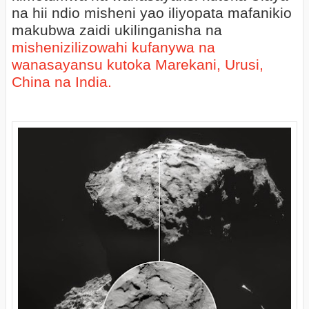
na hii ndio misheni yao iliyopata mafanikio
makubwa zaidi ukilinganisha na
mishenizilizowahi kufanywa na
wanasayansu kutoka Marekani, Urusi,
China na India.