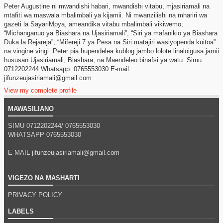
Peter Augustine ni mwandishi habari, mwandishi vitabu, mjasiriamali na
mtafiti wa maswala mbalimbali ya kijamii. Ni mwanzilishi na mhariri wa
gazeti la SayariMpya, ameandika vitabu mbalimbali vikiwemo;
“Michanganuo ya Biashara na Ujasiriamali”, “Siri ya mafanikio ya Biashara
Duka la Rejareja”, “Mifereji 7 ya Pesa na Siri matajiri wasiyopenda kuitoa”
na vingine vingi. Peter pia hupendelea kublog jambo lolote linaloigusa jamii
hususan Ujasiriamali, Biashara, na Maendeleo binafsi ya watu. Simu:
0712202244 Whatsapp: 0765553030 E-mail:
jifunzeujasiriamali@gmail.com
View my complete profile
MAWASILIANO
SIMU 0712202244/
0765553030
WHATSAPP
0765553030
E-MAIL jifunzeujasiriamali@gmail.com
VIGEZO NA MASHARTI
PRIVACY POLICY
LABELS