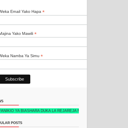
*
*
Weka Email Yako Hapa
*
Majina Yako Mawili
*
Weka Namba Ya Simu
WS
O YA BIASHARA DUKA LA REJAREJA NEW TECH EDITION 2026 KIMETOK
ULAR POSTS