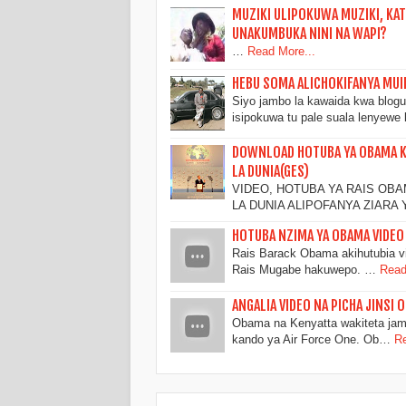
MUZIKI ULIPOKUWA MUZIKI, KAT
UNAKUMBUKA NINI NA WAPI?
…
Read More...
HEBU SOMA ALICHOKIFANYA MUIM
Siyo jambo la kawaida kwa blogu
isipokuwa tu pale suala lenyewe 
DOWNLOAD HOTUBA YA OBAMA KE
LA DUNIA(GES)
VIDEO, HOTUBA YA RAIS OB
LA DUNIA ALIPOFANYA ZIARA
HOTUBA NZIMA YA OBAMA VIDEO 
Rais Barack Obama akihutubia vio
Rais Mugabe hakuwepo. …
Read
ANGALIA VIDEO NA PICHA JINS
Obama na Kenyatta wakiteta ja
kando ya Air Force One. Ob…
Re