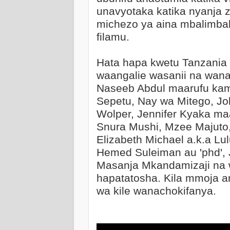
unavyotaka katika nyanja z
michezo ya aina mbalimbal
filamu.
Hata hapa kwetu Tanzania s
waangalie wasanii na wanam
Naseeb Abdul maarufu k
Sepetu, Nay wa Mitego, Jo
Wolper, Jennifer Kyaka ma
Snura Mushi, Mzee Majuto,
Elizabeth Michael a.k.a 
Hemed Suleiman au 'phd', 
Masanja Mkandamizaji na 
hapatatosha. Kila mmoja an
wa kile wanachokifanya.