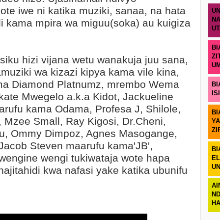
ote iwe ni katika muziki, sanaa, na hata
UN
NA
i kama mpira wa miguu(soka) au kuigiza
U
BI
ZI
iku hizi vijana wetu wanakuja juu sana,
U
uziki wa kizazi kipya kama vile kina,
ama Diamond Platnumz, mrembo Wema
BI
IS
kate Mwegelo a.k.a Kidot, Jackueline
arufu kama Odama, Profesa J, Shilole,
BI
 Mzee Small, Ray Kigosi, Dr.Cheni,
YA
ZI
Lulu, Ommy Dimpoz, Agnes Masogange,
Jacob Steven maarufu kama'JB',
BI
wengine wengi tukiwataja wote hapa
EL
UN
ajitahidi kwa nafasi yake katika ubunifu
AI
ND
H