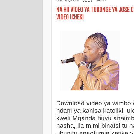
NA HII VIDEO YA TUBONGE YA JOSE
VIDEO ICHEKI
Download video ya wimbo w
ndani ya kanisa katoliki, u
kweli Mganda huyu anaimba
hasha, ila mimi binafsi tu 
ubunifu anaotumia katika vi