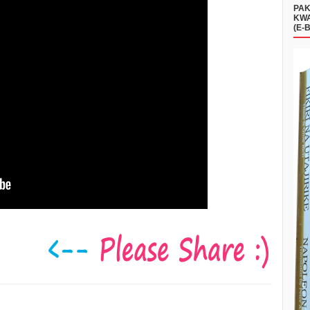
PAK
KWA
(E-