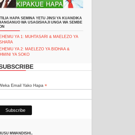
TILIA HAPA SEMINA YETU JINSI YA KUANDIKA
ANGANUO WA USAGISHAJI UNGA WA SEMBE
ON
EHEMU YA 1: MUHTASARI & MAELEZO YA
ASHARA
EHEMU YA 2: MAELEZO YA BIDHAA &
HMINI YA SOKO
SUBSCRIBE
*
*
Weka Email Yako Hapa
USU MWANDISHI..