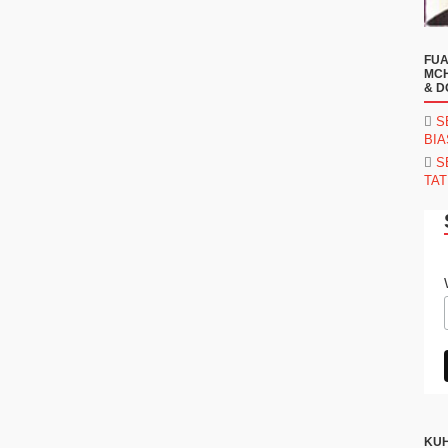
FUA
MCH
& D
S
BI
S
TAT
KUH