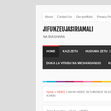
About
Contact Us
Our portfolio
Privacy Po
JIFUNZEUJASIRIAMALI
NA BIASHARA
HOME
KAZI ZETU
HUDUMA ZETU
DUKA LA VITABU NA MICHANGANUO
K
Home
»
VIDEO
»
NA HII VIDEO YA TUBONGE YA 
ICHEKI
Peter Augustino
22:16
VIDEO