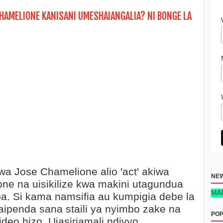
 CHAMELIONE KANISANI UMESHAIANGALIA? NI BONGE LA
a Jose Chamelione alio 'act' akiwa
NE
ione na uisikilize kwa makini utagundua
KITABU: SIRI YA MAFANIKI
. Si kama namsifia au kumpigia debe la
naipenda sana staili ya nyimbo zake na
POP
deo hizo. Ujasiriamali ndivyo