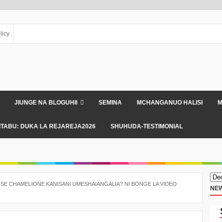
licy
JIUNGE NA BLOGUHII
SEMINA
MCHANGANUO HALISI
M
ITABU: DUKA LA REJAREJA2026
SHUHUDA-TESTIMONIAL
JOSE CHAMELIONE KANISANI UMESHAIANGALIA? NI BONGE LA VIDEO
NEW