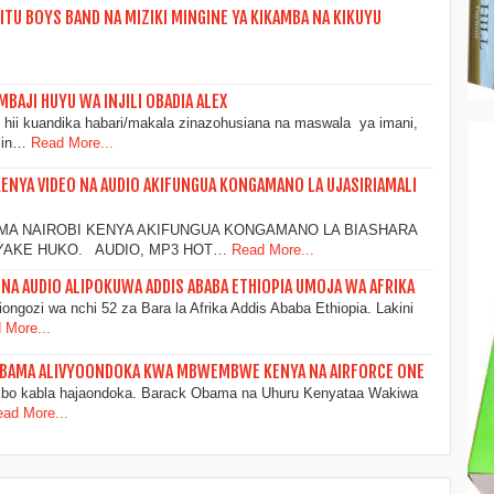
ITU BOYS BAND NA MIZIKI MINGINE YA KIKAMBA NA KIKUYU
BAJI HUYU WA INJILI OBADIA ALEX
 hii kuandika habari/makala zinazohusiana na maswala ya imani,
lin…
Read More...
NYA VIDEO NA AUDIO AKIFUNGUA KONGAMANO LA UJASIRIAMALI
AMA NAIROBI KENYA AKIFUNGUA KONGAMANO LA BIASHARA
 YAKE HUKO. AUDIO, MP3 HOT…
Read More...
NA AUDIO ALIPOKUWA ADDIS ABABA ETHIOPIA UMOJA WA AFRIKA
ngozi wa nchi 52 za Bara la Afrika Addis Ababa Ethiopia. Lakini
 More...
I OBAMA ALIVYOONDOKA KWA MBWEMBWE KENYA NA AIRFORCE ONE
mbo kabla hajaondoka. Barack Obama na Uhuru Kenyataa Wakiwa
ad More...