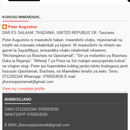
KUHUSU MWANDISHI..
Peter Augustino
DAR ES SALAAM, TANZANIA, UNITED REPUBLIC OF, Tanzania
Peter Augustine ni mwandishi habari, mwandishi vitabu, mjasiriamali na
mtafiti wa maswala mbalimbali ya kijamii. Ni mwanzilishi na mhariri wa
gazeti la SayariMpya, ameandika vitabu mbalimbali vikiwemo;
“Michanganuo ya Biashara na Ujasiriamali”, “Siri ya mafanikio ya Biashara
Duka la Rejareja”, “Mifereji 7 ya Pesa na Siri matajiri wasiyopenda kuitoa”
na vingine vingi. Peter pia hupendelea kublog jambo lolote linaloigusa jamii
hususan Ujasiriamali, Biashara, na Maendeleo binafsi ya watu. Simu:
0712202244 Whatsapp: 0765553030 E-mail:
jifunzeujasiriamali@gmail.com
View my complete profile
MAWASILIANO
SIMU 0712202244/
0765553030
WHATSAPP
0765553030
E-MAIL jifunzeujasiriamali@gmail.com