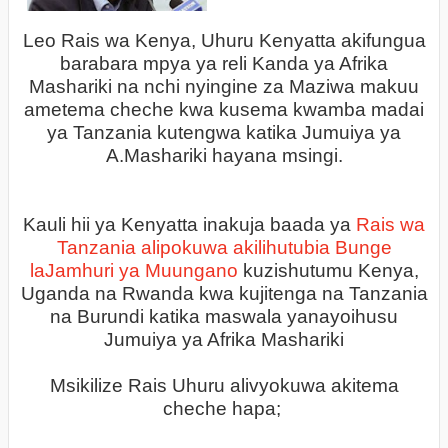
Leo Rais wa Kenya, Uhuru Kenyatta akifungua
barabara mpya ya reli Kanda ya Afrika
Mashariki na nchi nyingine za Maziwa makuu
ametema cheche kwa kusema kwamba madai
ya Tanzania kutengwa katika Jumuiya ya
A.Mashariki hayana msingi.
Kauli hii ya Kenyatta inakuja baada ya
Rais wa
Tanzania alipokuwa akilihutubia Bunge
laJamhuri ya Muungano
kuzishutumu Kenya,
Uganda na Rwanda kwa kujitenga na Tanzania
na Burundi katika maswala yanayoihusu
Jumuiya ya Afrika Mashariki
Msikilize Rais Uhuru alivyokuwa akitema
cheche hapa;