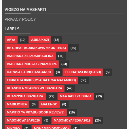
VIGEZO NA MASHARTI
PRIVACY POLICY
LABELS
AFYA
(10)
AJIRA/KAZI
(18)
BE GREAT AGAIN(KUWA MKUU TENA)
(30)
BIASHARA ZILIZOSAHAULIKA
(11)
BIASHARA NDOGO ZINAZOLIPA
(24)
DARASA LA MICHANGANUO
(3)
FEDHATASLIMU(CASH)
(5)
FIKIRI UTAJIRIKE(MSAHAFU WA MAFANIKIO)
(50)
KUANDIKA MPANGO WA BIASHARA
(47)
KUANZISHA BIASHARA.
(22)
MAAJABU YA DUNIA
(13)
MABILIONEA
(8)
MALENGO
(8)
MAPITIO YA VITABU(BOOK REVIEWS)
(19)
MASOMOWASAP2020
(3)
MASOMOYAFEDHA2019
(20)
MIKOPO
(6)
MOHAMED DEWJ (MO)
(1)