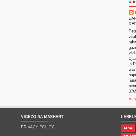
KUH
DAR
REP
Pet
vita
mbal
gaz
vik
Ujas
la R
wasi
hupe
hus
bin
076
Vie
VIGEZO NA MASHARTI
LABEL
PRIVACY POLICY
AFYA