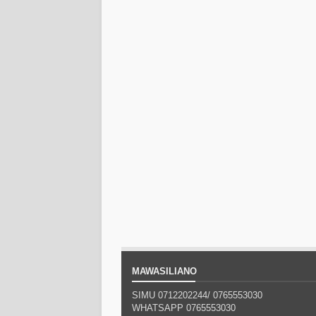
MAWASILIANO
SIMU 0712202244/
0765553030
WHATSAPP
0765553030