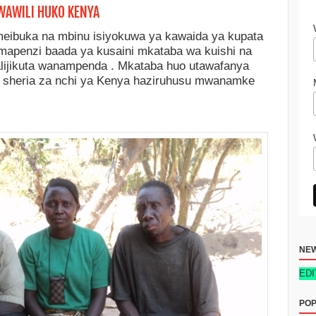
AWILI HUKO KENYA
eibuka na mbinu isiyokuwa ya kawaida ya kupata
apenzi baada ya kusaini mkataba wa kuishi na
jikuta wanampenda . Mkataba huo utawafanya
o sheria za nchi ya Kenya haziruhusu mwanamke
NE
 MAFANIKIO YA BIASHARA DUKA LA REJAREJA NEW TECH EDITION 20
POP