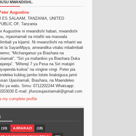
USU MWANDISHI..
Peter Augustino
 ES SALAAM, TANZANIA, UNITED
UBLIC OF, Tanzania
er Augustine ni mwandishi habari, mwandishi
bu, mjasiriamali na mtafiti wa maswala
imbali ya kijamii. Ni mwanzilishi na mhariri wa
eti la SayariMpya, ameandika vitabu mbalimbali
iwemo; “Michanganuo ya Biashara na
iriamali”, “Siri ya mafanikio ya Biashara Duka
ejareja”, “Mifereji 7 ya Pesa na Siri matajiri
yopenda kuitoa” na vingine vingi. Peter pia
ndelea kublog jambo lolote linaloigusa jamii
usan Ujasiriamali, Biashara, na Maendeleo
afsi ya watu. Simu: 0712202244 Whatsapp:
5553030 E-mail: jifunzeujasiriamali@gmail.com
w my complete profile
S
(10)
AJIRA/KAZI
(18)