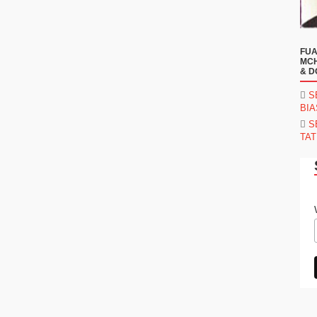
FUA
MCH
& D
S
BI
S
TAT