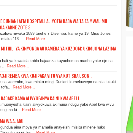
 DUNIANI AFIA HOSPITALI ALIYOFIA BABA WA TAIFA MWALIMU
DIA KARNE ZOTE 3
yezaliwa mwaka 1899 tarehe 7 Disemba, karne ya 19, Miss Jones
a miaka 113. …
Read More...
ITHILI YA KINYONGA AU KAMERA YA KUZOOM: UKIMUONA LAZIMA
ka hali ya kawaida kabla hajaanza kuyachomoa macho yake nje na
ya …
Read More...
JIREMBA KWA KUJIPAKA VITU VYA KUTISHA USONI.
 na warembo, kwa miaka mingi Duniani kumekuwepo na njia lukuki
o tofa…
Read More...
ADAKE KAMA ALIVYOFANYA KAINI KWA ABELI
ikimuonyesha Kaini alivyokuwa akimuua ndugu yake Abel kwa wivu
wengi na ki…
Read More...
MA WA AJABU
undua aina mpya ya mamalia anayeishi misitu minene huko
Olinguito na ni kw…
Read More...