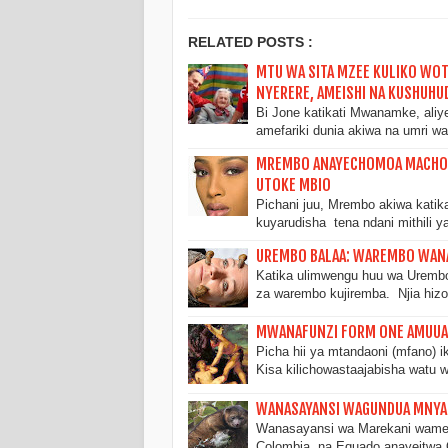
RELATED POSTS :
MTU WA SITA MZEE KULIKO WOTE
NYERERE, AMEISHI NA KUSHUHU
Bi Jone katikati Mwanamke, ali
amefariki dunia akiwa na umri w
MREMBO ANAYECHOMOA MACHO M
UTOKE MBIO
Pichani juu, Mrembo akiwa kati
kuyarudisha tena ndani mithili 
UREMBO BALAA: WAREMBO WANAO
Katika ulimwengu huu wa Urembo
za warembo kujiremba. Njia hiz
MWANAFUNZI FORM ONE AMUUA D
Picha hii ya mtandaoni (mfano) 
Kisa kilichowastaajabisha watu 
WANASAYANSI WAGUNDUA MNYA
Wanasayansi wa Marekani wameg
Colombia, na Equado anayeitwa 