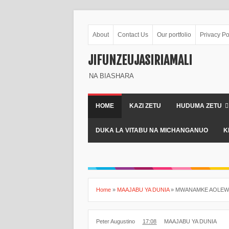
About
Contact Us
Our portfolio
Privacy Po
JIFUNZEUJASIRIAMALI
NA BIASHARA
HOME
KAZI ZETU
HUDUMA ZETU
DUKA LA VITABU NA MICHANGANUO
K
Home
»
MAAJABU YA DUNIA
»
MWANAMKE AOLEWA
Peter Augustino
17:08
MAAJABU YA DUNIA