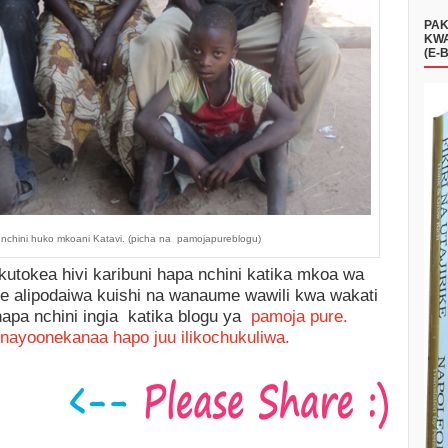
PAK
KWA
(E-
 nchini huko mkoani Katavi. (picha na pamojapureblogu)
 kutokea hivi karibuni hapa nchini katika mkoa wa
 alipodaiwa kuishi na wanaume wawili kwa wakati
 hapa nchini ingia katika blogu ya
pamoja pure.
nayoonekanaa hapo juu ilikochukuliwa.