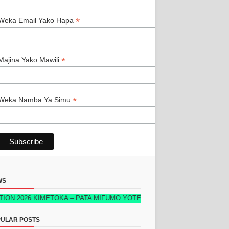
*
*
Weka Email Yako Hapa
*
Majina Yako Mawili
*
Weka Namba Ya Simu
WS
26 KIMETOKA – PATA MIFUMO YOTE YA KUFUATILIA MAUZO, STOKU, W
ULAR POSTS