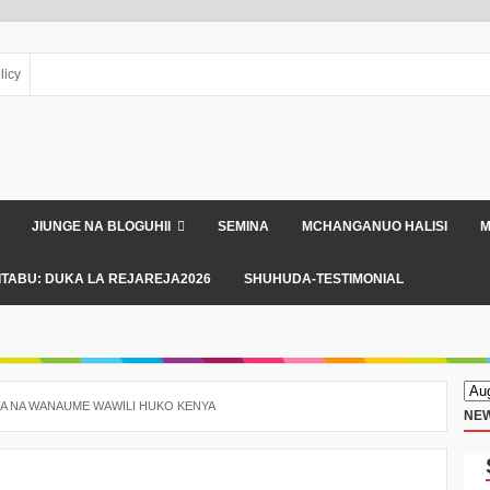
licy
JIUNGE NA BLOGUHII
SEMINA
MCHANGANUO HALISI
M
ITABU: DUKA LA REJAREJA2026
SHUHUDA-TESTIMONIAL
 NA WANAUME WAWILI HUKO KENYA
NEW