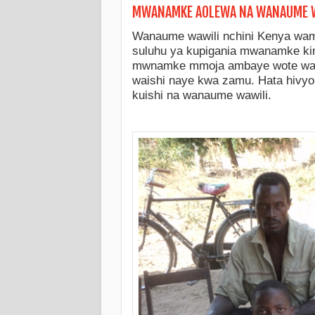
MWANAMKE AOLEWA NA WANAUME W
Wanaume wawili nchini Kenya wam
suluhu ya kupigania mwanamke kim
mwnamke mmoja ambaye wote wali
waishi naye kwa zamu. Hata hivy
kuishi na wanaume wawili.
KITABU: SIRI YA