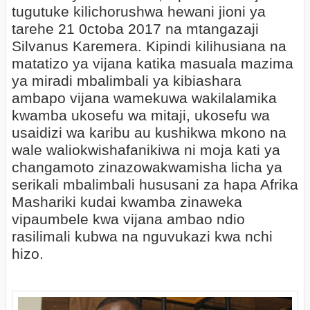
tugutuke kilichorushwa hewani jioni ya
tarehe 21 0ctoba 2017 na mtangazaji
Silvanus Karemera. Kipindi kilihusiana na
matatizo ya vijana katika masuala mazima
ya miradi mbalimbali ya kibiashara
ambapo vijana wamekuwa wakilalamika
kwamba ukosefu wa mitaji, ukosefu wa
usaidizi wa karibu au kushikwa mkono na
wale waliokwishafanikiwa ni moja kati ya
changamoto zinazowakwamisha licha ya
serikali mbalimbali hususani za hapa Afrika
Mashariki kudai kwamba zinaweka
vipaumbele kwa vijana ambao ndio
rasilimali kubwa na nguvukazi kwa nchi
hizo.