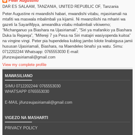
Peter Augustino
DAR ES SALAAM, TANZANIA, UNITED REPUBLIC OF, Tanzania
Peter Augustine ni mwandishi habari, mwandishi vitabu, mjasiriamali na
mtafiti wa maswala mbalimbali ya kijamii. Ni mwanzilishi na mhariri wa
gazeti la SayariMpya, ameandika vitabu mbalimbali vikiwemo;
“Michanganuo ya Biashara na Ujasiriamali”, “Siri ya mafanikio ya Biashara
Duka la Rejareja”, “Mifereji 7 ya Pesa na Siri matajiri wasiyopenda kuitoa”
na vingine vingi. Peter pia hupendelea kublog jambo lolote linaloigusa jamii
hususan Ujasiriamali, Biashara, na Maendeleo binafsi ya watu. Simu:
0712202244 Whatsapp: 0765553030 E-mail:
jifunzeujasiriamali@gmail.com
View my complete profile
MAWASILIANO
SIMU 0712202244/
0765553030
WHATSAPP
0765553030
E-MAIL jifunzeujasiriamali@gmail.com
VIGEZO NA MASHARTI
PRIVACY POLICY