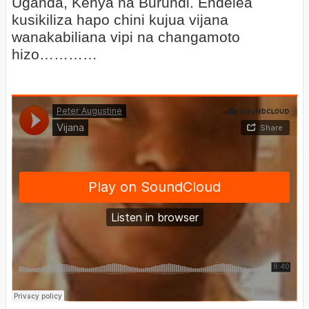
Uganda, Kenya na Burundi. Endelea
kusikiliza hapo chini kujua vijana
wanakabiliana vipi na changamoto
hizo…………