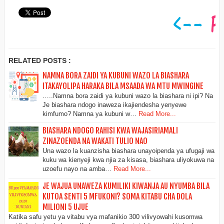
RELATED POSTS :
NAMNA BORA ZAIDI YA KUBUNI WAZO LA BIASHARA
ITAKAYOLIPA HARAKA BILA MSAADA WA MTU MWINGINE
…..Namna bora zaidi ya kubuni wazo la biashara ni ipi? Na
Je biashara ndogo inaweza ikajiendesha yenyewe
kimfumo? Namna ya kubuni w…
Read More...
BIASHARA NDOGO RAHISI KWA WAJASIRIAMALI
ZINAZOENDA NA WAKATI TULIO NAO
Una wazo la kuanzisha biashara unayoipenda ya ufugaji wa
kuku wa kienyeji kwa njia za kisasa, biashara uliyokuwa na
uzoefu nayo na amba…
Read More...
JE WAJUA UNAWEZA KUMILIKI KIWANJA AU NYUMBA BILA
KUTOA SENTI 5 MFUKONI? SOMA KITABU CHA DOLA
MILIONI 5 UJUE
Katika safu yetu ya vitabu vya mafanikio 300 vilivyowahi kusomwa