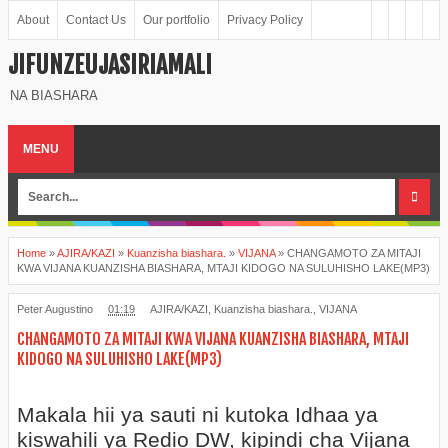
About
Contact Us
Our portfolio
Privacy Policy
JIFUNZEUJASIRIAMALI
NA BIASHARA
MENU
Home
»
AJIRA/KAZI
»
Kuanzisha biashara.
»
VIJANA
»
CHANGAMOTO ZA MITAJI
KWA VIJANA KUANZISHA BIASHARA, MTAJI KIDOGO NA SULUHISHO LAKE(MP3)
Peter Augustino
01:19
AJIRA/KAZI
,
Kuanzisha biashara.
,
VIJANA
CHANGAMOTO ZA MITAJI KWA VIJANA KUANZISHA BIASHARA, MTAJI
KIDOGO NA SULUHISHO LAKE(MP3)
Makala hii ya sauti ni kutoka Idhaa ya
kiswahili ya Redio DW, kipindi cha Vijana