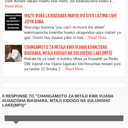
zaidi duniani nakala maelfu kwa melfu, leo tutakitazama kitabu k…
Read More...
WAZO BORA LA BIASHARA INAYOLIPA SIYO LAZIMA LIWE
JIPYA SANA
Wazungu husema “you can’t re-invent the wheel”
wakimaanisha kwamba huwezi ukagundua upya matairi ya
gari. Usemi huu maana yake ni kwa…
Read More...
CHANGAMOTO ZA MITAJI KWA VIJANA KUANZISHA
BIASHARA, MTAJI KIDOGO NA SULUHISHO LAKE(MP3)
Makala hii ya sauti ni kutoka Idhaa ya kiswahili ya Redio
DW, kipindi cha Vijana tugutuke kilichorushwa hewani jioni
ya tarehe 21 0ctoba 2…
Read More...
0 RESPONSE TO "CHANGAMOTO ZA MITAJI KWA VIJANA
KUANZISHA BIASHARA, MTAJI KIDOGO NA SULUHISHO
LAKE(MP3)"