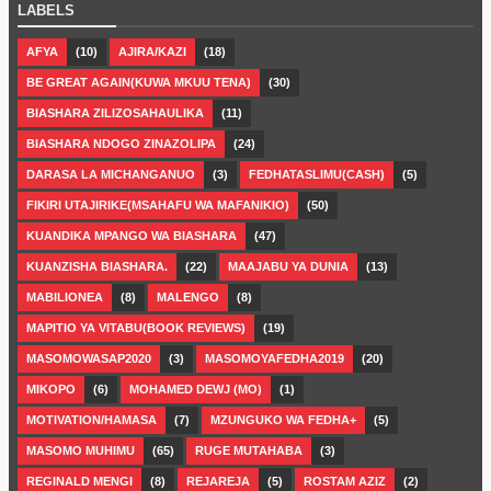
LABELS
AFYA
(10)
AJIRA/KAZI
(18)
BE GREAT AGAIN(KUWA MKUU TENA)
(30)
BIASHARA ZILIZOSAHAULIKA
(11)
BIASHARA NDOGO ZINAZOLIPA
(24)
DARASA LA MICHANGANUO
(3)
FEDHATASLIMU(CASH)
(5)
FIKIRI UTAJIRIKE(MSAHAFU WA MAFANIKIO)
(50)
KUANDIKA MPANGO WA BIASHARA
(47)
KUANZISHA BIASHARA.
(22)
MAAJABU YA DUNIA
(13)
MABILIONEA
(8)
MALENGO
(8)
MAPITIO YA VITABU(BOOK REVIEWS)
(19)
MASOMOWASAP2020
(3)
MASOMOYAFEDHA2019
(20)
MIKOPO
(6)
MOHAMED DEWJ (MO)
(1)
MOTIVATION/HAMASA
(7)
MZUNGUKO WA FEDHA+
(5)
MASOMO MUHIMU
(65)
RUGE MUTAHABA
(3)
REGINALD MENGI
(8)
REJAREJA
(5)
ROSTAM AZIZ
(2)