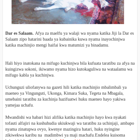
Dar es Salaam.
Afya za maelfu ya walaji wa nyama katika Jiji la Dar es
Salaam zipo hatarini baada ya kubainika kuwa nyama inayochinjwa
katika machinjio mengi haifai kwa matumizi ya binadamu.
Hali hiyo inatokana na mifugo kuchinjwa bila kufuata taratibu za afya na
kuingizwa sokoni, ikiwamo nyama hizo kutokaguliwa na wataalamu wa
mifugo kabla ya kuchinjwa.
Uchunguzi uliofanywa na gazeti hili katika machinjio mbalimbali ya
maeneo ya Vingunguti, Ukonga, Kimara Suka, Tegeta na Mbagala,
umebaini taratibu za kuchinja hazifuatwi huku maeneo hayo yakiwa
yamejaa uchafu.
Mwandishi wa habari hizi alifika katika machinjio hayo kwa nyakati
tofauti alfajiri na kushuhudia ukiukwaji wa taratibu za uchinjaji, ambapo
nyama zinatupwa ovyo, kwenye mazingira hatari, huku nyingine
zikiwekwa karibu na madimbwi ya maji machafu.Endelea kuisoma