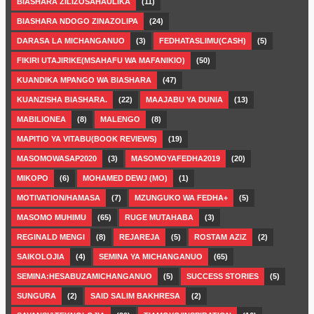
BIASHARA ZILIZOSAHAULIKA
(11)
BIASHARA NDOGO ZINAZOLIPA
(24)
DARASA LA MICHANGANUO
(3)
FEDHATASLIMU(CASH)
(5)
FIKIRI UTAJIRIKE(MSAHAFU WA MAFANIKIO)
(50)
KUANDIKA MPANGO WA BIASHARA
(47)
KUANZISHA BIASHARA.
(22)
MAAJABU YA DUNIA
(13)
MABILIONEA
(8)
MALENGO
(8)
MAPITIO YA VITABU(BOOK REVIEWS)
(19)
MASOMOWASAP2020
(3)
MASOMOYAFEDHA2019
(20)
MIKOPO
(6)
MOHAMED DEWJ (MO)
(1)
MOTIVATION/HAMASA
(7)
MZUNGUKO WA FEDHA+
(5)
MASOMO MUHIMU
(65)
RUGE MUTAHABA
(3)
REGINALD MENGI
(8)
REJAREJA
(5)
ROSTAM AZIZ
(2)
SAIKOLOJIA
(4)
SEMINA YA MICHANGANUO
(65)
SEMINA:HESABUZAMICHANGANUO
(5)
SUCCESS STORIES
(5)
SUNGURA
(2)
SAID SALIM BAKHRESA
(2)