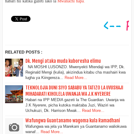
habari hii katika gazeti lako la
Mwanachi hapa.
RELATED POSTS :
Dk. Mengi ataka muda kuboresha elimu
NA MOSHI LUSONZO. Mwenyekti Mtendaji wa IPP, Dk.
Reginald Mengi (kulia), akizindua kitabu cha mashairi kwa
lugha ya Kiingereza…
Read More...
TEKNOLOJIA DUNI SIYO SABABU YA TATIZO LA UVUSHAJI
MIHADARATI KIHOLELA UWANJA WA J.K NYERERE
Habari na IPP MEDIA gazeti la The Guardian. Uwanja wa
J.K Nyerere, picha kutoka maktaba Juzi, Waziri wa
Uchukuzi, Dk. Harrison Mwak…
Read More...
Wafungwa Guantanamo wagoma kula Ramadhani
Wafungwa wa jela ya Marekani ya Guantanamo waliokuwa
wanaf…
Read More...