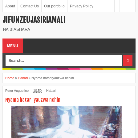
About
Contact Us
Our portfolio
Privacy Policy
JIFUNZEUJASIRIAMALI
NA BIASHARA
MENU
Home
»
Habari
»
Nyama hatari yauzwa nchini
Peter Augustino
10:50
Habari
Nyama hatari yauzwa nchini