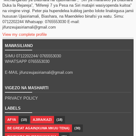
Duka la Rejareja”, “Mifereji 7 ya Pesa na Siri matajiri wasiyopenda kuitoa”
na vingine vingi. Peter pia hupendelea kublog jambo lolote linaloigusa jamii
hususan Ujasiriamali, Biashara, na Maendeleo binafsi ya watu. Simu:
0712202244 Whatsapp: 0765553030 E-mail:
jifunzeujasiriamali@gmail.com
View my complete profile
MAWASILIANO
SIMU 0712202244/
0765553030
WHATSAPP
0765553030
E-MAIL jifunzeujasiriamali@gmail.com
VIGEZO NA MASHARTI
PRIVACY POLICY
LABELS
AFYA
(10)
AJIRA/KAZI
(18)
BE GREAT AGAIN(KUWA MKUU TENA)
(30)