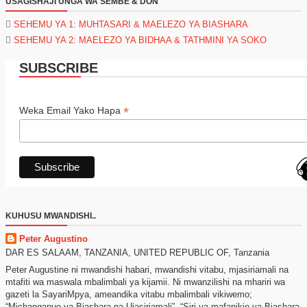
USAGISHAJI UNGA WA SEMBE & DON
SEHEMU YA 1: MUHTASARI & MAELEZO YA BIASHARA
SEHEMU YA 2: MAELEZO YA BIDHAA & TATHMINI YA SOKO
SUBSCRIBE
*
Weka Email Yako Hapa
KUHUSU MWANDISHI..
Peter Augustino
DAR ES SALAAM, TANZANIA, UNITED REPUBLIC OF, Tanzania
Peter Augustine ni mwandishi habari, mwandishi vitabu, mjasiriamali na
mtafiti wa maswala mbalimbali ya kijamii. Ni mwanzilishi na mhariri wa
gazeti la SayariMpya, ameandika vitabu mbalimbali vikiwemo;
“Michanganuo ya Biashara na Ujasiriamali”, “Siri ya mafanikio ya Biashara