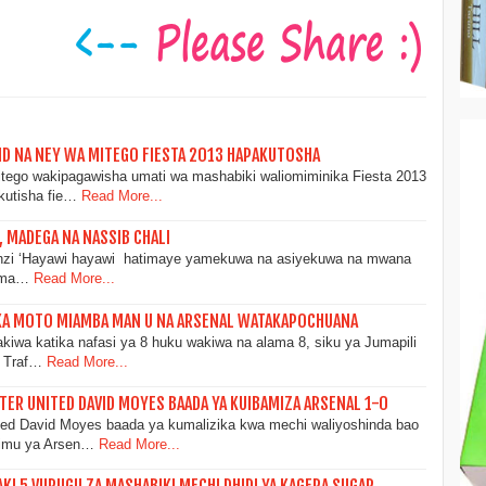
OND NA NEY WA MITEGO FIESTA 2013 HAPAKUTOSHA
ego wakipagawisha umati wa mashabiki waliomiminika Fiesta 2013
kutisha fie…
Read More...
, MADEGA NA NASSIB CHALI
nzi ‘Hayawi hayawi hatimaye yamekuwa na asiyekuwa na mwana
o ma…
Read More...
KA MOTO MIAMBA MAN U NA ARSENAL WATAKAPOCHUANA
wa katika nafasi ya 8 huku wakiwa na alama 8, siku ya Jumapili
d Traf…
Read More...
ER UNITED DAVID MOYES BAADA YA KUIBAMIZA ARSENAL 1-0
ted David Moyes baada ya kumalizika kwa mechi waliyoshinda bao
 timu ya Arsen…
Read More...