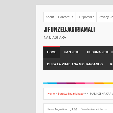
About
Contact Us
Our portfolio
Privacy Po
JIFUNZEUJASIRIAMALI
NA BIASHARA
HOME
KAZI ZETU
HUDUMA ZETU
DUKA LA VITABU NA MICHANGANUO
K
Home
»
Burudani na michezo
»
NI MALINZI NA KAR
Peter Augustino
11:10
Burudani na michezo