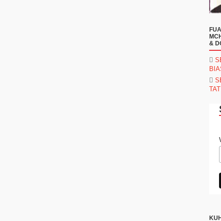
FUA
MCH
& D
S
BI
S
TAT
KUH