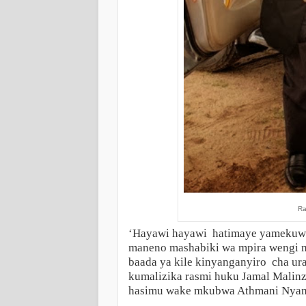
Ra
‘Hayawi hayawi hatimaye yamekuwa
maneno mashabiki wa mpira wengi mi
baada ya kile kinyanganyiro cha ur
kumalizika rasmi huku Jamal Malinz
hasimu wake mkubwa Athmani Nyam