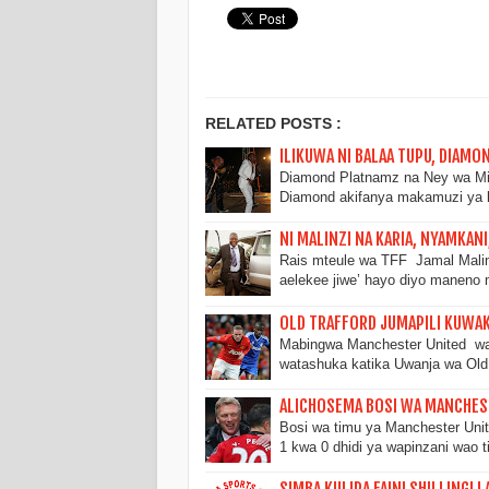
RELATED POSTS :
ILIKUWA NI BALAA TUPU, DIAM
Diamond Platnamz na Ney wa Mit
Diamond akifanya makamuzi ya 
NI MALINZI NA KARIA, NYAMKANI
Rais mteule wa TFF Jamal Mali
aelekee jiwe’ hayo diyo manen
OLD TRAFFORD JUMAPILI KUWA
Mabingwa Manchester United waki
watashuka katika Uwanja wa Ol
ALICHOSEMA BOSI WA MANCHEST
Bosi wa timu ya Manchester Uni
1 kwa 0 dhidi ya wapinzani wao