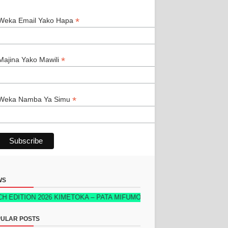
*
*
Weka Email Yako Hapa
*
Majina Yako Mawili
*
Weka Namba Ya Simu
WS
2026 KIMETOKA – PATA MIFUMO YOTE YA KUFUATILIA MAUZO, STOKU,
ULAR POSTS