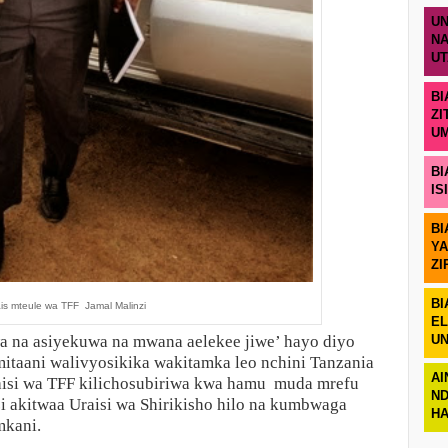
UN
NA
U
BI
ZI
U
BI
IS
BI
YA
ZI
BI
is mteule wa TFF Jamal Malinzi
EL
 na asiyekuwa na mwana aelekee jiwe’ hayo diyo
UN
taani walivyosikika wakitamka leo nchini Tanzania
AI
aisi wa TFF kilichosubiriwa kwa hamu muda mrefu
ND
i akitwaa Uraisi wa Shirikisho hilo na kumbwaga
H
kani.