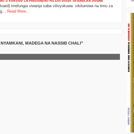
LAKI 5 VURUGU ZA MASHABIKI MECHI DHIDI YA KAGERA SUGAR
Board) imefungia viwanja saba vilivyokuwa vikitumiwa na timu za
Lig…
Read More...
, NYAMKANI, MADEGA NA NASSIB CHALI"