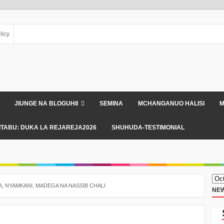
licy
JIUNGE NA BLOGUHII
SEMINA
MCHANGANUO HALISI
M
ITABU: DUKA LA REJAREJA2026
SHUHUDA-TESTIMONIAL
IA, NYAMKANI, MADEGA NA NASSIB CHALI
NEW