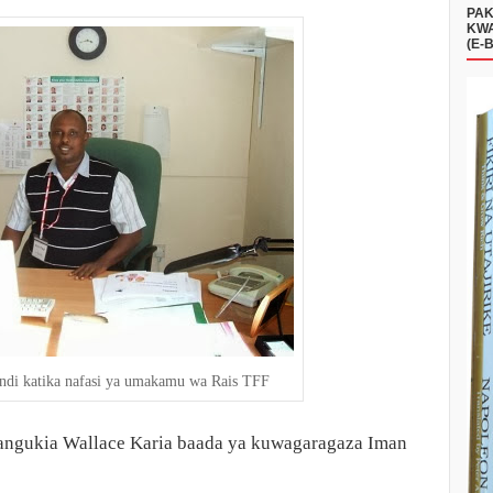
PAK
KWA
(E-
ndi katika nafasi ya umakamu wa Rais TFF
angukia Wallace Karia baada ya kuwagaragaza Iman