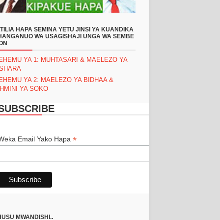
TILIA HAPA SEMINA YETU JINSI YA KUANDIKA
ANGANUO WA USAGISHAJI UNGA WA SEMBE
ON
EHEMU YA 1: MUHTASARI & MAELEZO YA
ASHARA
EHEMU YA 2: MAELEZO YA BIDHAA &
HMINI YA SOKO
SUBSCRIBE
*
*
Weka Email Yako Hapa
USU MWANDISHI..