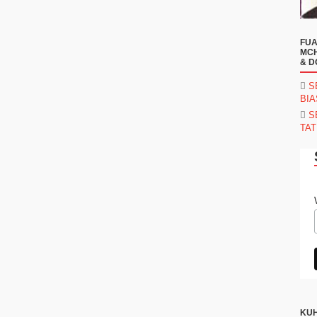
FUA
MCH
& D
S
BI
S
TAT
KUH