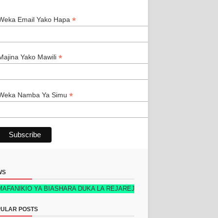
*
*
Weka Email Yako Hapa
*
Majina Yako Mawili
*
Weka Namba Ya Simu
WS
 YA BIASHARA DUKA LA REJAREJA NEW TECH EDITION 2026 KIMETOKA
ULAR POSTS