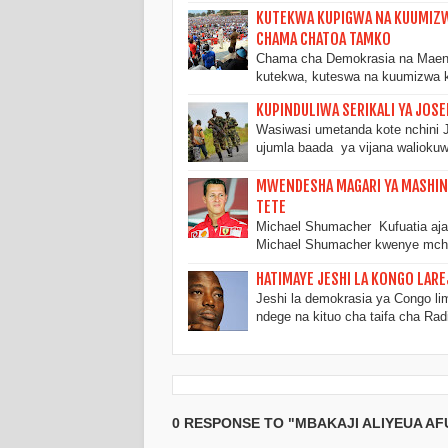
KUTEKWA KUPIGWA NA KUUMIZWA
CHAMA CHATOA TAMKO
Chama cha Demokrasia na Maend
kutekwa, kuteswa na kuumizwa
KUPINDULIWA SERIKALI YA JOS
Wasiwasi umetanda kote nchini J
ujumla baada ya vijana walioku
MWENDESHA MAGARI YA MASHIN
TETE
Michael Shumacher Kufuatia aja
Michael Shumacher kwenye mch
HATIMAYE JESHI LA KONGO LARE
Jeshi la demokrasia ya Congo li
ndege na kituo cha taifa cha Ra
0 RESPONSE TO "MBAKAJI ALIYEUA AF