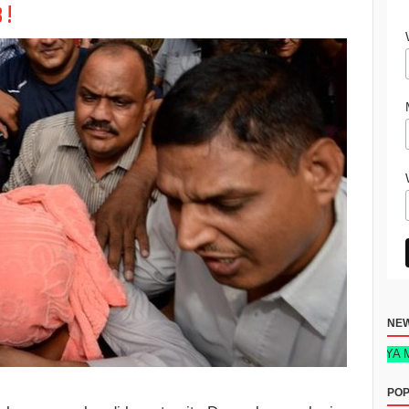
 !
NE
KITABU: SIRI YA MAFANIKIO
POP