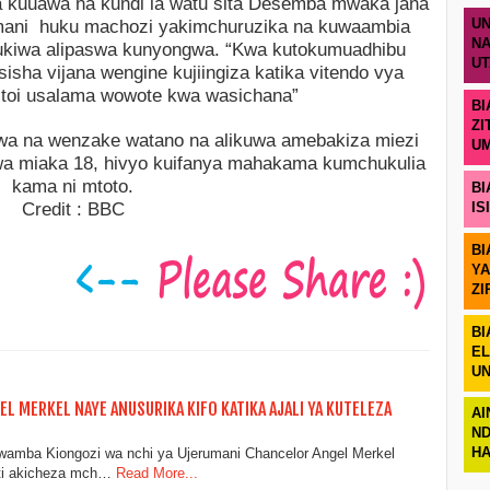
kuuawa na kundi la watu sita Desemba mwaka jana
ani huku machozi yakimchuruzika na kuwaambia
UN
NA
ukiwa alipaswa kunyongwa. “Kwa kutokumuadhibu
U
sisha vijana wengine kujiingiza katika vitendo vya
itoi usalama wowote kwa wasichana”
BI
ZI
kiwa na wenzake watano na alikuwa amebakiza miezi
U
 wa miaka 18, hivyo kuifanya mahakama kumchukulia
kama ni mtoto.
BI
BBC
Credit :
IS
BI
YA
ZI
BI
EL
UN
L MERKEL NAYE ANUSURIKA KIFO KATIKA AJALI YA KUTELEZA
AI
ND
H
kwamba Kiongozi wa nchi ya Ujerumani Chancelor Angel Merkel
ti akicheza mch…
Read More...