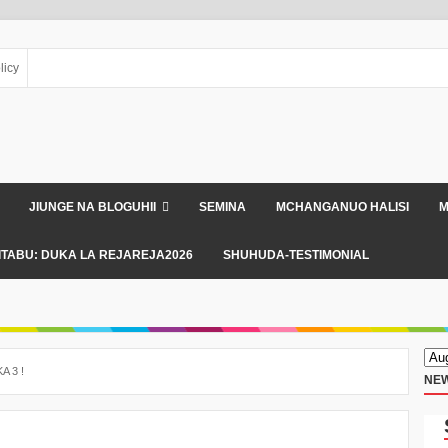
licy
JIUNGE NA BLOGUHII
SEMINA
MCHANGANUO HALISI
M
ITABU: DUKA LA REJAREJA2026
SHUHUDA-TESTIMONIAL
 3 !
NEW