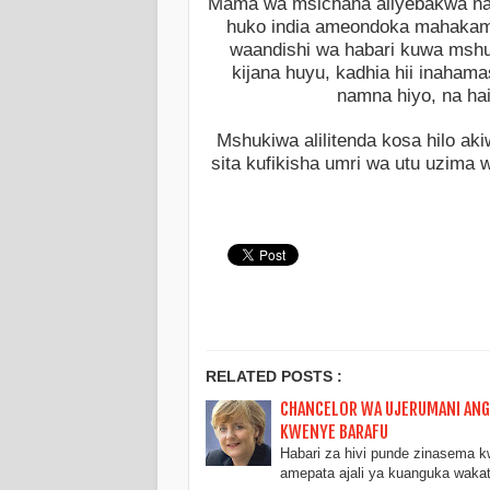
Mama wa msichana aliyebakwa na 
huko india ameondoka mahakam
waandishi wa habari kuwa msh
kijana huyu, kadhia hii inahama
namna hiyo, na ha
Mshukiwa alilitenda kosa hilo a
sita kufikisha umri wa utu uzima
RELATED POSTS :
CHANCELOR WA UJERUMANI ANGE
KWENYE BARAFU
Habari za hivi punde zinasema 
amepata ajali ya kuanguka waka