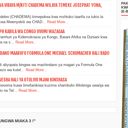
PAK
 VIBAYA M/KITI CHADEMA WILAYA TEMEKE JOSEPHAT YONA,
KWA
(E-
eleo (CHADEMA) kimepokea kwa mshtuko taarifa za tukio la
 kwa Mwenyekiti wa CHAD…
Read More...
EPH KABILA WA CONGO UVUMI WAZAGAA
amhuri ya Kidemokrasia ya Kongo, Barani Afrika na Duniani kwa
wa na s…
Read More...
DANO MAARUFU FORMULA ONE MICHAEL SCHUMACHER HALI BADO
li aliyopata bingwa wa mashindano ya magari ya Formula One
ezo wa kutel…
Read More...
JESHA HALI YA UTULIVU MJINI KINSHASA
mesema kuwa limefanikiwa kuzima shambulio lililolenga uwanja wa
dio na Tel…
Read More...
UNGWA MIAKA 3 !"