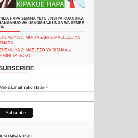
TILIA HAPA SEMINA YETU JINSI YA KUANDIKA
ANGANUO WA USAGISHAJI UNGA WA SEMBE
ON
EHEMU YA 1: MUHTASARI & MAELEZO YA
ASHARA
EHEMU YA 2: MAELEZO YA BIDHAA &
HMINI YA SOKO
SUBSCRIBE
*
*
Weka Email Yako Hapa
USU MWANDISHI..