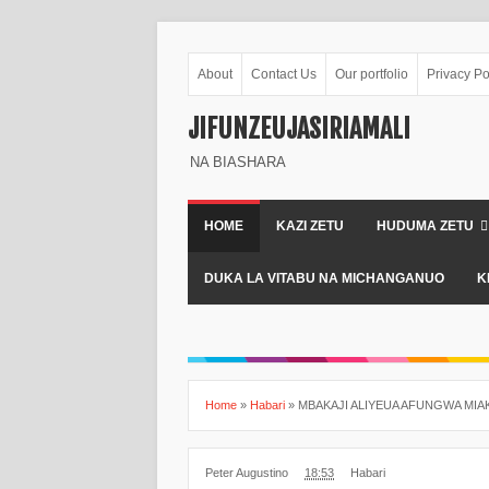
About
Contact Us
Our portfolio
Privacy Po
JIFUNZEUJASIRIAMALI
NA BIASHARA
HOME
KAZI ZETU
HUDUMA ZETU
DUKA LA VITABU NA MICHANGANUO
K
Home
»
Habari
»
MBAKAJI ALIYEUA AFUNGWA MIAKA
Peter Augustino
18:53
Habari